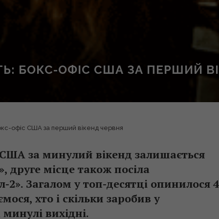
ТЬ: БОКС-ОФІС США ЗА ПЕРШИЙ В
окс-офіс США за перший вікенд червня
х США за минулий вікенд залишається
ї», друге місце також посіла
-2». Загалом у топ-десятці опинилося 4
ося, хто і скільки заробив у
 минулі вихідні.