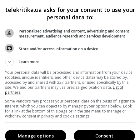
Кендіс Берген), проте на третьому тижні в прокаті зароби
telekritika.ua asks for your consent to use your
н.
personal data to:
Personalised advertising and content, advertising and content
measurement, audience research and services development
 «Мира Дикого Запада» бесит фанатов
Store and/or access information on a device
в у американському прокаті посіла американо-
Learn more
минулий вікенд був дебютним. Фільм у жанрі наукової
Your personal data will be processed and information from your device
ає про людину, тіло якої контролює чіп, імплантований в
(cookies, unique identifiers, and other device data) may be stored by,
accessed by and shared with 227 partners, or used specifically by this
д критиків, а ось у прокаті заробила за перший вікенд
site. We and our partners may use precise geolocation data.
List of
partners.
Some vendors may process your personal data on the basis of legitimate
interest, which you can object to by managing your options below. Look
омпанії»
з однією з найвеселіших пампушечок Голлівуду
for a link at the bottom of this page or in the site menu to manage or
withdraw consent in privacy and cookie settings.
 порівняно з рейтингом попереднього тижня, стрічка
Manage options
Consent