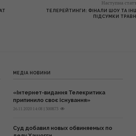
Наступна стат
АТ
ТЕЛЕРЕЙТИНГИ: ФІНАЛИ ШОУ ТА ІН
ПІДСУМКИ ТРАВ
МЕДІА НОВИНИ
«Інтернет-видання Телекритика
припинило своє існування»
|
300873
26.11.2020 14:08
Суд добавил новых обвиняемых по
делу Хашогги