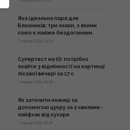
214 мільйонів років тому
астероїд залишив у Канаді
Яка ідеальна пара для
"око", видиме з космосу
Близнюків: три знаки, з якими
04:31 п'ятниця, 07 серпня 2026
союз є майже бездоганним
7 серпня 2026, 04:54
У чому полягає користь
волоських горіхів для серця,
Супертест на IQ: потрібно
мозку та зміцнення імунітету
знайти 3 відмінності на картинці
03:28 п'ятниця, 07 серпня 2026
лісової вечері за 17 с
7 серпня 2026, 04:00
В Генштабі ЗСУ повідомили, на
яку суму країни НАТО виділять
Як заточити ножиці за
Україні військової допомоги
допомогою цукру за 2 хвилини -
02:52 п'ятниця, 07 серпня 2026
лайфхак від кухаря
7 серпня 2026, 03:58
Кинджал Тутанхамона виявився