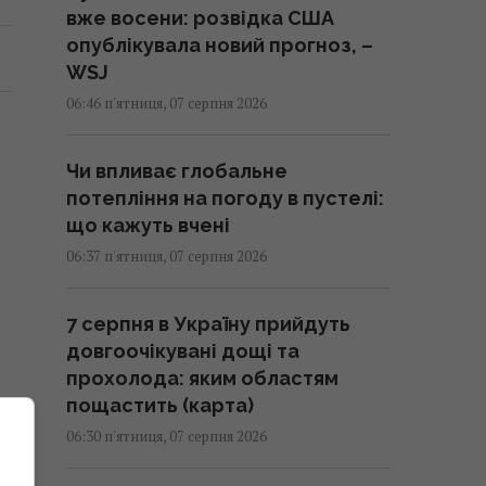
вже восени: розвідка США
опублікувала новий прогноз, –
WSJ
06:46 п'ятниця, 07 серпня 2026
Чи впливає глобальне
потепління на погоду в пустелі:
що кажуть вчені
06:37 п'ятниця, 07 серпня 2026
7 серпня в Україну прийдуть
довгоочікувані дощі та
прохолода: яким областям
пощастить (карта)
0
06:30 п'ятниця, 07 серпня 2026