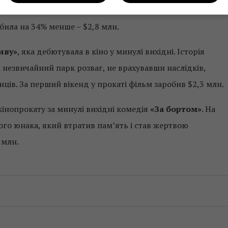
у із двома дітьми четвертий тиждень не залишає топ-
обила на 34% менше – $2,8 млн.
иву»
, яка дебютувала в кіно у минулі вихідні. Історія
 незвичайний парк розваг, не врахувавши наслідків,
нців. За перший вікенд у прокаті фільм заробив $2,3 млн.
інопрокату за минулі вихідні комедія
«За бортом»
. На
кого юнака, який втратив пам’ять і став жертвою
 млн.