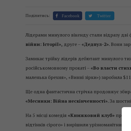
Поділитись:
Facebook
Twitter
Лідерами минулого вікенду стали відразу дві 
війни: Історії»,
друге –
«Дедпул-2»
. Вони за
Замикає трійку лідерів дебютант минулого т
російськомовному прокаті –
«Во власти стих
маленька брехня», «Винні зірки») заробила $11
Ще одна фантастична стрічка продовжує збир
«Месники: Війна нескінченності»
. За шости
На 5 місці комедія
«Книжковий клуб»
про не
відтінків сірого» і вирішили урізноманітнити 