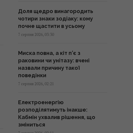
викуваним із позаземного
Доля щедро винагородить
металу, - археологи
чотири знаки зодіаку: кому
02:26 п'ятниця, 07 серпня 2026
почне щастити в усьому
7 серпня 2026, 03:30
США запровадили нові санкції
проти Куби за співпрацю з
Миска повна, а кіт п’є з
Китаєм та РФ, - Bloomberg
раковини чи унітазу: вчені
02:05 п'ятниця, 07 серпня 2026
назвали причину такої
поведінки
Як вибратися з багнюки на
7 серпня 2026, 02:21
автомобілі: названо простий
предмет у салоні, що може
Електроенергію
допомогти
розподілятимуть інакше:
01:23 п'ятниця, 07 серпня 2026
Кабмін ухвалив рішення, що
зміниться
"Достатньо, щоб вижити, а не
7 серпня 2026, 02:11