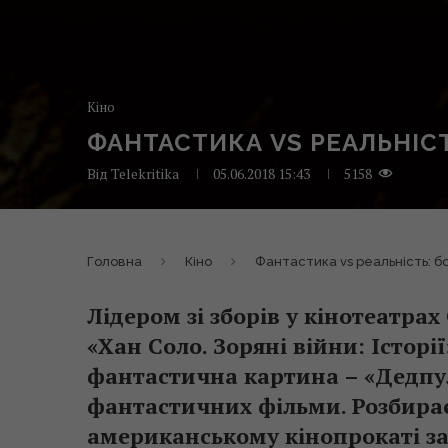
Кіно
ФАНТАСТИКА VS РЕАЛЬНІС
Від
Telekritika
05.06.2018 15:43
5158
Головна
Кіно
Фантастика vs реальність: б
Лідером зі зборів у кінотеатра
«Хан Соло. Зоряні війни: Історі
фантастична картина – «Дедпул
фантастичних фільми. Розбираєм
американському кінопрокаті за