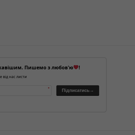
кавішим. Пишемо з любов'ю
!
е від нас листи
*
Підписатись→