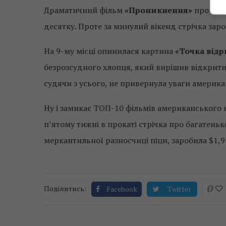
Драматичний фільм
«Проникнення»
про вдов
десятку. Проте за минулий вікенд стрічка зар
На 9-му місці опинилася картина
«Точка відр
безрозсудного хлопця, який вирішив відкрити
судячи з усього, не привернула уваги америка
Ну і замикає ТОП-10 фільмів американського к
п’ятому тижні в прокаті стрічка про багатень
меркантильної разносчиці піци, заробила $1,9
0
Поділитись:
Facebook
Twitter