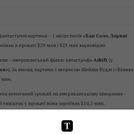
фантастичні картини – 1 місце посів
«Хан Соло. Зоряні
робили в прокаті $29 млн і $23 млн відповідно.
ижня – американський фільм-катастрофа
Adrift
(у
ии»
). За вікенд картина з актрисою Шейлін Вудлі («Велика
 млн.
ати непоганий урожай на американському кіноринку –
й тиждень у прокаті вона заробила $10,5 млн.
молодих американок, які прочитали злощасну книжку «5
своє особисте життя. Фільм, який зібрав зоряний