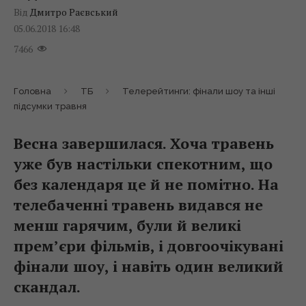
Від
Дмитро Раєвський
05.06.2018 16:48
7466
Головна
ТБ
Телерейтинги: фінали шоу та інші
підсумки травня
Весна завершилася. Хоча травень
уже був настільки спекотним, що
без календаря це й не помітно. На
телебаченні травень видався не
менш гарячим, були й великі
прем’єри фільмів, і довгоочікувані
фінали шоу, і навіть один великий
скандал.