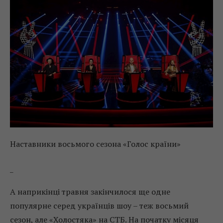
Наставники восьмого сезона «Голос країни»
_
А наприкінці травня закінчилося ще одне
популярне серед українців шоу – теж восьмий
сезон, але «Холостяка» на СТБ. На початку місяця