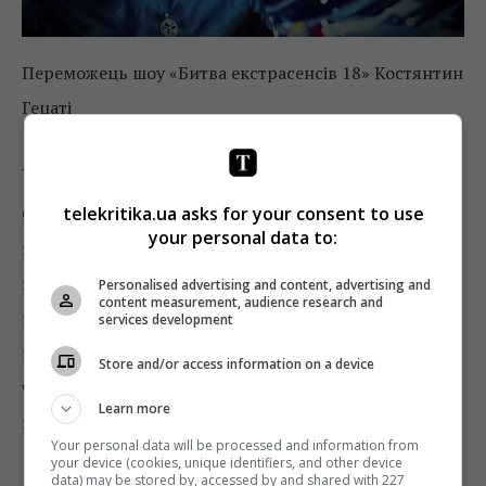
Переможець шоу «Битва екстрасенсів 18» Костянтин
Гецаті
_
telekritika.ua asks for your consent to use
Окремо варто сказати і про третій сезоні «Від
your personal data to:
пацанки до панянки» на «Новому каналі». Ми вже
писали, що рейтинги цього сезону в середньому
Personalised advertising and content, advertising and
content measurement, audience research and
нижчі, ніж у попередніх, а у багатьох глядачів є до
services development
нього претензії. 30 травня сезон закінчився (втім, 6
Store and/or access information on a device
червня ще буде спецвипуск), і можна підбити
Learn more
підсумки.
Your personal data will be processed and information from
your device (cookies, unique identifiers, and other device
data) may be stored by, accessed by and shared with 227