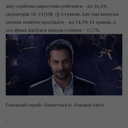
шоу серйозно наростило рейтинги – до 16,6%
(аудиторія 18-54 [50k +]) 4 травня. Але такі випуски
почали помітно просідати – до 14,9% 18 травня. А
ось фінал відбувся цілком успішно – 17,7%.
Головний герой «Холостяка 8» Рожден Анусі
_