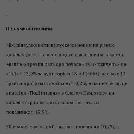
_
Підсумкові новини
Між підсумковими випусками новин на різних
каналах увесь травень відбувалася звична чехарда.
Місяць 6 травня бадьоро почала «ТСН-тиждень» на
«1+1» з 13,9% за аудиторією 18-54 (50k+), але вже 13
травня програма просіла до 10,2%, а на перше місце
вилетіли «Події тижня» з Олегом Панютою» на
каналі «Україна», що символічно – теж із
показником 13,9%.
20 травня вже «Події тижня» просіли до 10,7%, а