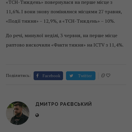
«ТСН-Тиждень» повернулася на перше місце з
11,6%. І вони знову помінялися місцями 27 травня,
«Події тижня» – 12,9%, а «ТСН-Тиждень» – 10%.
До речі, минулої неділі, 3 червня, на перше місце
раптово вискочили «Факти тижня» на ICTV з 11,4%.
0
Поділитись:
Facebook
Twitter
ДМИТРО РАЄВСЬКИЙ