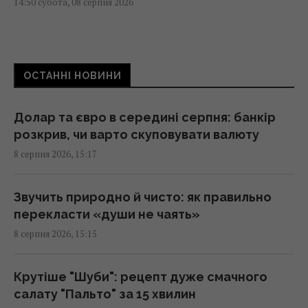
14:50 субота, 08 серпня 2026
Росія знищує українське сільське
господарство і саму природу України, -
ОСТАННІ НОВИНИ
Forbes
14:41 субота, 08 серпня 2026
Долар та євро в середині серпня: банкір
розкрив, чи варто скуповувати валюту
США щомісяця постачатимуть Україні
8 серпня 2026, 15:17
ракети для Patriot, - Зеленський
14:41 субота, 08 серпня 2026
Звучить природно й чисто: як правильно
перекласти «души не чаять»
Лідер "Ногу свело!" назвав причину приїзду
8 серпня 2026, 15:15
в Україну та виправдався за концерти в
Криму
14:40 субота, 08 серпня 2026
Крутіше "Шуби": рецепт дуже смачного
салату "Пальто" за 15 хвилин