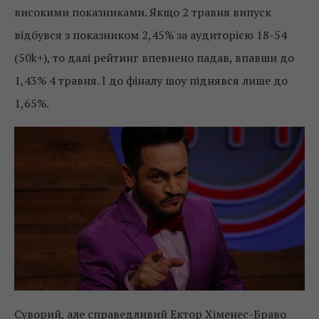
високими показниками. Якщо 2 травня випуск
відбувся з показником 2,45% за аудиторією 18-54
(50k+), то далі рейтинг впевнено падав, впавши до
1,43% 4 травня. І до фіналу шоу піднявся лише до
1,65%.
Суворий, але справедливий Ектор Хіменес-Браво