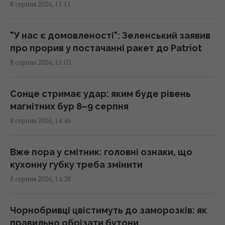
8 серпня 2026, 15:11
Вучич заявив, що не бачить шляхів для
швидкого завершення війни в Україні
14:32 субота, 08 серпня 2026
"У нас є домовленості": Зеленський заявив
про прорив у постачанні ракет до Patriot
8 серпня 2026, 15:03
"Королева": Сумська напередодні 60-річчя
зачарувала мережу фото з минулого
14:31 субота, 08 серпня 2026
Сонце стримає удар: яким буде рівень
магнітних бур 8–9 серпня
8 серпня 2026, 14:46
В Україні може виникнути серйозний
дефіцит води: які області під загрозою
14:23 субота, 08 серпня 2026
Вже пора у смітник: головні ознаки, що
кухонну губку треба змінити
8 серпня 2026, 14:28
Може долати тисячі кілометрів над
океаном: науковці розкрили секрет
крихітної бабки
Чорнобривці цвістимуть до заморозків: як
14:15 субота, 08 серпня 2026
правильно обрізати бутони