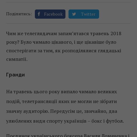
Поділитись:
Facebook
Twitter
Чим же телеглядачам запам’ятався травень 2018
року? Було чимало цікавого, і ще цікавіше було
спостерігати за тим, як розподілялися глядацькі
симпатії.
Гранди
На травень цього року випало чимало великих
подій, телетрансляції яких не могли не зібрати
значну аудиторію. Передусім це, звичайно, два
улюблених види спорту українців – бокс і футбол.
Поєдинок українського боксера Василя Ломаченка і