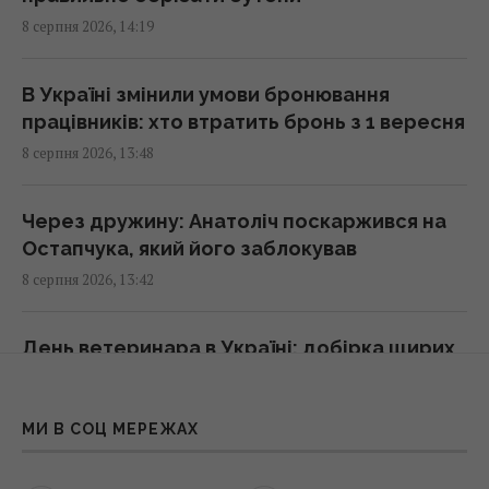
8 серпня 2026, 14:19
ШІ навчився створювати життєздатні
віруси, яких не існувало в природі, - NYT
В Україні змінили умови бронювання
14:08 субота, 08 серпня 2026
працівників: хто втратить бронь з 1 вересня
8 серпня 2026, 13:48
На якій плиті їжа смачніша – індукційній чи
електричній: яка "мотає" менше світла
Через дружину: Анатоліч поскаржився на
14:00 субота, 08 серпня 2026
Остапчука, який його заблокував
8 серпня 2026, 13:42
5 звичок, які видають примітивне мислення
у людини
День ветеринара в Україні: добірка щирих
13:57 субота, 08 серпня 2026
привітань, які зворушать кожного
8 серпня 2026, 13:20
МИ В СОЦ МЕРЕЖАХ
Чому коти влаштовують нічні забіги по
будинку: ветеринари пояснили таку дивну
На Кіровоградщині під час бойового