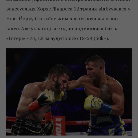
венесуельця Хорхе Лінареса 12 травня відбуувався у
Нью-Йорку і за київським часом почався пізно
вночі. Але українці все одно подивилися бій на
«Інтері» – 37,1% за аудиторією 18-54 (50k+).