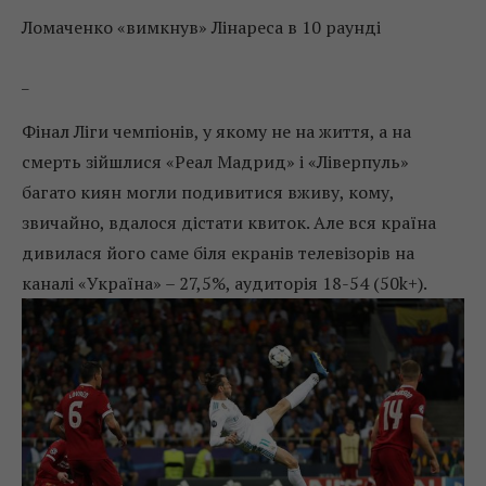
Ломаченко «вимкнув» Лінареса в 10 раунді
_
Фінал Ліги чемпіонів, у якому не на життя, а на
смерть зійшлися «Реал Мадрид» і «Ліверпуль»
багато киян могли подивитися вживу, кому,
звичайно, вдалося дістати квиток. Але вся країна
дивилася його саме біля екранів телевізорів на
каналі «Україна» – 27,5%, аудиторія 18-54 (50k+).