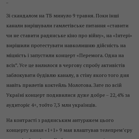
_
Зі скандалом на ТБ минуло 9 травня. Поки інші
канали вирішували гамлетівське питання «ставити
чи не ставити радянське кіно про війну», на «Інтері»
вирішили протестувати навколишню дійсність на
міцність і запустили концерт «Перемога. Одна на
всіх”. Усе це вилилося в чергову спробу активістів
заблокувати будівлю каналу, в стіну якого того дня
навіть прилетів коктейль Молотова. Зате по всій
Україні концерт подивилися дуже добре – 22,4% за
аудиторіє 4+, тобто 7,3 млн українців.
На контрасті з радянським антуражем цього
концерту канал «1+1» 9 мая влаштував телепрем’єру