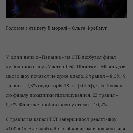
Головна з етикету й моралі – Ольга Фреймут
_
У один день з «Пацанки» на СТБ відбувся фінал
кулінарного шоу «МастерШеф. Підлітки». Місяць для
цього шоу почався не дуже вдало. 2 травня – 8,5%, 9
травня – 7,8% (аудиторія 18-54 [50k +]), зате ближче
до фіналу показники підвищувалися. 23 травня –
9,5%. Фінал же пробив скляну стелю – 10,2%.
6 травня на каналі ТЕТ завершилося реаліті-шоу
«100 в 1». Але навіть його фінал не зміг похвалитися