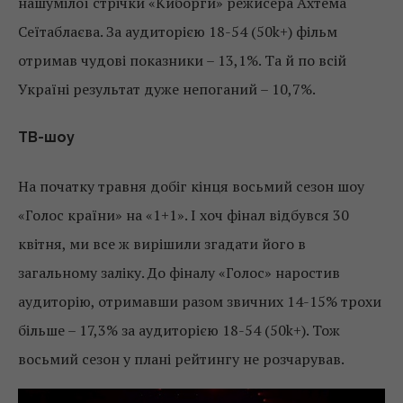
нашумілої стрічки «Киборги» режисера Ахтема
Сеїтаблаєва. За аудиторією 18-54 (50k+) фільм
отримав чудові показники – 13,1%. Та й по всій
Україні результат дуже непоганий – 10,7%.
ТВ-шоу
На початку травня добіг кінця восьмий сезон шоу
«Голос країни» на «1+1». І хоч фінал відбувся 30
квітня, ми все ж вирішили згадати його в
загальному заліку. До фіналу «Голос» наростив
аудиторію, отримавши разом звичних 14-15% трохи
більше – 17,3% за аудиторією 18-54 (50k+). Тож
восьмий сезон у плані рейтингу не розчарував.