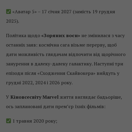
«Аватар 5» – 17 січня 2027 (замість 19 грудня
2025).
Політика щодо
«Зоряних воєн»
не змінилася з часу
останніх заяв: космічна сага візьме перерву, щоб
дати можливість глядачам відпочити від щорічного
занурення в далеку-далеку галактику. Наступні три
епізоди після «Сходження Скайвокера» вийдуть у
грудні 2022, 2024 і 2026 року.
У
Кіновсесвіту Marvel
життя виглядає бадьоріше,
ось заплановані дати прем’єр їхніх фільмів:
1 травня 2020 року;