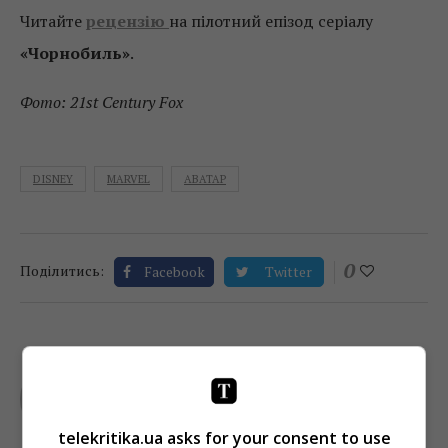
Читайте
рецензію
на пілотний епізод серіалу
«Чорнобиль»
.
Фото: 21st Century Fox
DISNEY
MARVEL
АВАТАР
0
Поділитись:
Facebook
Twitter
TELEKRITIKA
telekritika.ua asks for your consent to use