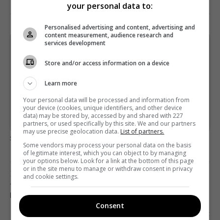
your personal data to:
Personalised advertising and content, advertising and
content measurement, audience research and
services development
Щотижневий лист з найцікавішим.
Пишемо з любов'ю
!
Store and/or access information on a device
Підпишіться ще раз, якщо не отримуєте від нас листи
Learn more
*
Підписатись→
Your personal data will be processed and information from
your device (cookies, unique identifiers, and other device
data) may be stored by, accessed by and shared with 227
Предоставлено SendPulse
partners, or used specifically by this site. We and our partners
may use precise geolocation data.
List of partners.
загрузка...
Some vendors may process your personal data on the basis
of legitimate interest, which you can object to by managing
your options below. Look for a link at the bottom of this page
or in the site menu to manage or withdraw consent in privacy
Попередня стаття
and cookie settings.
? У М’ЯНМІ ЗВІЛЬНИЛИ РЕПОРТЕРІВ, ЯКІ
РОЗПОВІЛИ ПРО ВБИВСТВА РОХІНДЖА
Consent
Наступна стаття