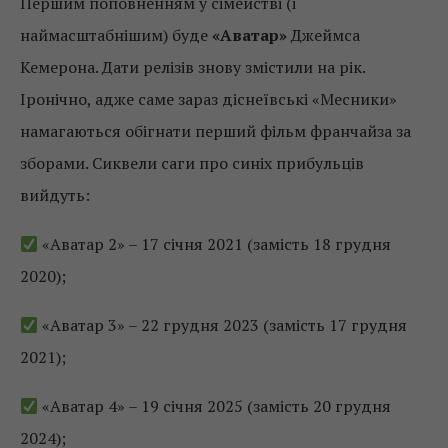
Першим поповненням у сімействі (і
наймасштабнішим) буде
«Аватар»
Джеймса
Кемерона. Дати релізів знову змістили на рік.
Іронічно, адже саме зараз діснеївські «Месники»
намагаються обігнати перший фільм франчайза за
зборами. Сиквели саги про синіх прибульців
вийдуть:
«Аватар 2» – 17 січня 2021 (замість 18 грудня
2020);
«Аватар 3» – 22 грудня 2023 (замість 17 грудня
2021);
«Аватар 4» – 19 січня 2025 (замість 20 грудня
2024);