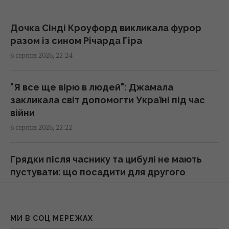
21:47 четвер, 06 серпня 2026
Дочка Сінді Кроуфорд викликала фурор
разом із сином Річарда Гіра
В Україну може потрапити антидронова
6 серпня 2026, 22:24
ракета CM-70 з Канади, - ЗМІ
21:42 четвер, 06 серпня 2026
"Я все ще вірю в людей": Джамала
закликала світ допомогти Україні під час
Чим Україна може знищувати "Іскандери":
війни
експерти назвали єдиний реальний варіант
6 серпня 2026, 22:22
21:24 четвер, 06 серпня 2026
Грядки після часнику та цибулі не мають
Частина ракети SpaceX розбилася об
пустувати: що посадити для другого
Місяць: вчені розповіли про побачене в
урожаю
телескоп
6 серпня 2026, 21:54
20:58 четвер, 06 серпня 2026
МИ В СОЦ МЕРЕЖАХ