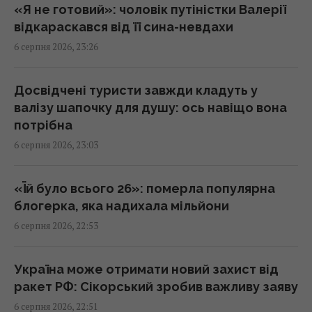
22:53 четвер, 06 серпня 2026
«Я не готовий»: чоловік путіністки Валерії
відкараскався від її сина-невдахи
6 серпня 2026, 23:26
Міф зруйновано: скільки насправді можуть
працювати ядерні реактори
22:12 четвер, 06 серпня 2026
Досвідчені туристи завжди кладуть у
валізу шапочку для душу: ось навіщо вона
потрібна
Така зброя є лише у кількох країн:
6 серпня 2026, 23:03
Зеленський про створення української
балістики
22:00 четвер, 06 серпня 2026
«Їй було всього 26»: померла популярна
блогерка, яка надихала мільйони
6 серпня 2026, 22:53
"Динамо" здобуло важливу перемогу у
кваліфікації Ліги конференцій
21:57 четвер, 06 серпня 2026
Україна може отримати новий захист від
ракет РФ: Сікорський зробив важливу заяву
6 серпня 2026, 22:51
Анчоуси чи сардини: яка риба корисніша