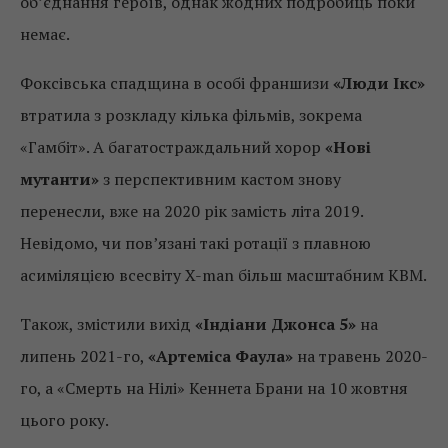
об’єднання героїв, однак жодних подробиць поки
немає.
Фоксівська спадщина в особі франшизи
«Люди Ікс»
втратила з розкладу кілька фільмів, зокрема
«Гамбіт». А багатостраждальний хорор
«Нові
мутанти»
з перспективним кастом знову
перенесли, вже на 2020 рік замість літа 2019.
Невідомо, чи пов’язані такі ротації з плавною
асиміляцією всесвіту X-man більш масштабним КВМ.
Також, змістили вихід
«Індіани Джонса 5»
на
липень 2021-го,
«Артеміса Фаула»
на травень 2020-
го, а «Смерть на Нілі» Кеннета Брани на 10 жовтня
цього року.