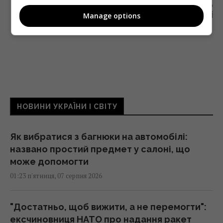
МГУ СПРОСТОВУЄ ІНФОРМАЦІЮ ПРО
Manage options
ЗВІЛЬНЕННЯ ЄВГЕНА ЛЯЩЕНКА ТА ВІКТОРІЇ
КОРОГОД. ОНОВЛЮЄТЬСЯ
НОВИНИ УКРАЇНИ І СВІТУ
Як вибратися з багнюки на автомобілі:
названо простий предмет у салоні, що
може допомогти
01:23 п'ятниця, 07 серпня 2026
"Достатньо, щоб вижити, а не перемогти":
ексчиновниця НАТО про надання ракет