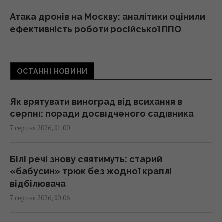
Атака дронів на Москву: аналітики оцінили
ефективність роботи російської ППО
23:39 четвер, 06 серпня 2026
ОСТАННІ НОВИНИ
Жінки з дипломами частіше обирають
успішних чоловіків без вищої освіти, –
дослідження
Як врятувати виноград від всихання в
23:24 четвер, 06 серпня 2026
серпні: поради досвідченого садівника
7 серпня 2026, 01:00
Україна ставить Путіна на передвиборчий
годинник, - Newsweek
Білі речі знову сяятимуть: старий
23:07 четвер, 06 серпня 2026
«бабусин» трюк без жодної краплі
відбілювача
7 серпня 2026, 00:06
Корецький анонсував збільшення
заробітної плати педагогів з 1 вересня