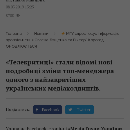
08.05.2019 13:25
8708
Головна
Новини
МГУ спростовує інформацію
про звільнення Євгена Лященка та Вікторії Корогод.
ОНОВЛЮЄТЬСЯ
«Телекритиці» стали відомі нові
подробиці зміни топ-менеджера
одного з найзакритіших
українських медіахолдингів.
Поділитись:
Facebook
Twitter
Учора на Facebook-сторінці
«Медіа Групи Україна»