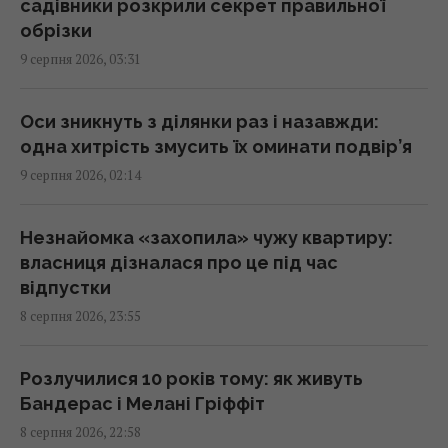
садівники розкрили секрет правильної
обрізки
Зухвалі удари України по Росії можуть
9 серпня 2026, 03:31
зіграти на руку Путіну, - The Times
01:23 неділя, 09 серпня 2026
Оси зникнуть з ділянки раз і назавжди:
одна хитрість змусить їх оминати подвір’я
Експерт назвав 4 безкоштовні програми,
9 серпня 2026, 02:14
які встановлює на кожен ПК із Windows
01:15 неділя, 09 серпня 2026
Незнайомка «захопила» чужу квартиру:
власниця дізналася про це під час
Росія може застосувати ядерну зброю
відпустки
проти України: у МЗС Туреччини назвали
8 серпня 2026, 23:55
реальну умову
00:37 неділя, 09 серпня 2026
Розлучилися 10 років тому: як живуть
Бандерас і Мелані Гріффіт
Має невдоволений вигляд і є майстром
8 серпня 2026, 22:58
маскування: що відомо про дивного птаха з