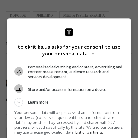
КОРОГОД
ЛЯЩЕНКО
МЕДИА ГРУППА УКРАИНА
0
Поділитись:
Facebook
Twitter
telekritika.ua asks for your consent to use
your personal data to:
Personalised advertising and content, advertising and
content measurement, audience research and
ПАВЛО МАНДРИК
services development
Pay TV, регуляція, рекламний ринок
Store and/or access information on a device
Learn more
Your personal data will be processed and information from
your device (cookies, unique identifiers, and other device
data) may be stored by, accessed by and shared with 227
partners, or used specifically by this site. We and our partners
may use precise geolocation data.
List of partners.
Щотижневий лист з найцікавішим.