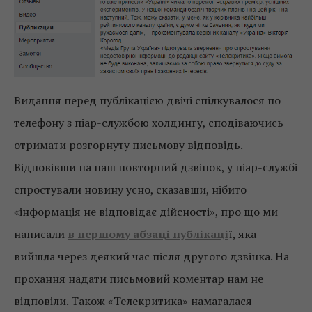
Видання перед публікацією двічі спілкувалося по
телефону з піар-службою холдингу, сподіваючись
отримати розгорнуту письмову відповідь.
Відповівши на наш повторний дзвінок, у піар-службі
спростували новину усно, сказавши, нібито
«інформація не відповідає дійсності», про що ми
написали
в першому абзаці публікаці
ї, яка
вийшла через деякий час після другого дзвінка. На
прохання надати письмовий коментар нам не
відповіли. Також «Телекритика» намагалася