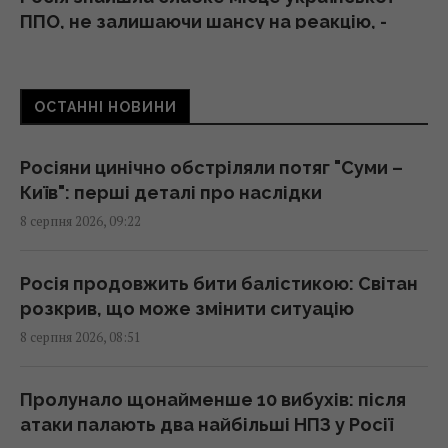
ППО, не залишаючи шансу на реакцію, -
CNN
08:30 субота, 08 серпня 2026
ОСТАННІ НОВИНИ
Зі стиглих груш печу пиріг - виходить
просто смакота: рецепт із гарбузовим
Росіяни цинічно обстріляли потяг "Суми –
насінням
Київ": перші деталі про наслідки
08:30 субота, 08 серпня 2026
8 серпня 2026, 09:22
День Незалежності 2026: 24 серпня -
Росія продовжить бити балістикою: Світан
робочий день чи вихідний
розкрив, що може змінити ситуацію
08:30 субота, 08 серпня 2026
8 серпня 2026, 08:51
Гороскоп на 8 серпня за картами Таро:
Пролунало щонайменше 10 вибухів: після
Дівам - суперечки, Ракам - емоції
атаки палають два найбільші НПЗ у Росії
08:20 субота, 08 серпня 2026