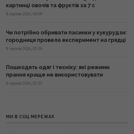
07:55 субота, 08 серпня 2026
картинці овочів та фруктів за 7 с
8 серпня 2026, 04:00
РФ повністю знищила житловий будинок на
Київщині: загинуло троє людей, серед них
Чи потрібно обривати пасинки у кукурудзи:
дитина
городниця провела експеримент на грядці
07:36 субота, 08 серпня 2026
8 серпня 2026, 03:30
Полуниця проти лохини: дослідження
Пошкодять одяг і техніку: які режими
показало, в якій ягоді більше поживних
прання краще не використовувати
речовин
8 серпня 2026, 02:25
07:31 субота, 08 серпня 2026
РФ може відкрити новий фронт: над якими
Три Спаси, Успіння та Усікновення:
областями нависла загроза вторгнення
православний календар на серпень 2026
МИ В СОЦ МЕРЕЖАХ
8 серпня 2026, 01:56
07:30 субота, 08 серпня 2026