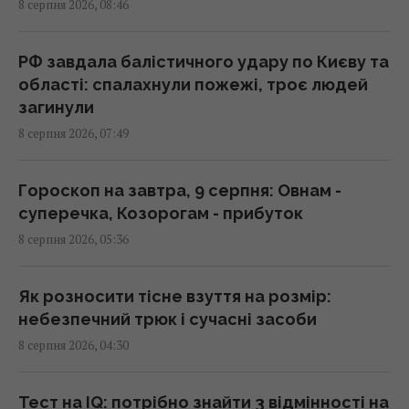
8 серпня 2026, 08:46
Похолодання та дощі йдуть по Україні: де 8
РФ завдала балістичного удару по Києву та
серпня стане свіжіше
області: спалахнули пожежі, троє людей
08:15 субота, 08 серпня 2026
загинули
8 серпня 2026, 07:49
Гороскоп на 8 серпня: Левам – відпочинок,
Козерогам – зустріч з рідними
Гороскоп на завтра, 9 серпня: Овнам -
08:10 субота, 08 серпня 2026
суперечка, Козорогам - прибуток
8 серпня 2026, 05:36
Росіяни вчергове атакували Київ: виникли
масштабні пожежі, є постраждалі (фото)
Як розносити тісне взуття на розмір:
08:09 субота, 08 серпня 2026
небезпечний трюк і сучасні засоби
8 серпня 2026, 04:30
Чи можна їсти огризок яблука: що
станеться, якщо проковтнути насіння
Тест на IQ: потрібно знайти 3 відмінності на