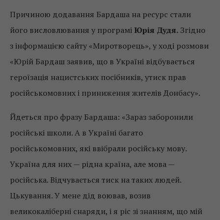
Причиною додавання Бардаша на ресурс стали
його висловлювання у програмі
Юрія Дудя.
Згідно
з інформацією сайту «Миротворець», у ході розмови
«Юрій Бардаш заявив, що в Україні відбувається
героїзація нацистських посібників, утиск прав
російськомовних і приниження жителів Донбасу».
Йдеться про фразу Бардаша: «Зараз заборонили
російські школи. А в Україні багато
російськомовних, які ввібрали російську мову.
Україна для них — рідна країна, але мова —
російська. Відчувається тиск на таких людей.
Цькування. У мене дід воював, возив
великокаліберні снаряди, і я ріс зі знанням, що мій