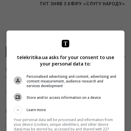
ТНТ ЗНЯВ З ЕФІРУ «СЛУГУ НАРОДУ»
НОВИНИ УКРАЇНИ І СВІТУ
telekritika.ua asks for your consent to use
your personal data to:
Росія вночі атакувала Україну 6
балістичними ракетами, жодну з них не
Personalised advertising and content, advertising and
content measurement, audience research and
збили
services development
09:26 субота, 08 серпня 2026
Store and/or access information on a device
Learn more
Що придумати замість дверей у кімнату: 4
оригінальні та недорогі рішення
Your personal data will be processed and information from
your device (cookies, unique identifiers, and other device
09:25 субота, 08 серпня 2026
data) may be stored by, accessed by and shared with 227