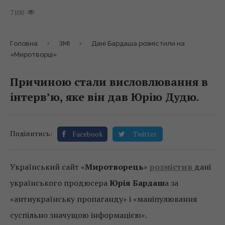
7100
Головна
ЗМІ
Дані Бардаша розмістили на
«Миротворці»
Причиною стали висловлювання в
інтерв’ю, яке він дав Юрію Дудю.
Поділитись:
Facebook
Twitter
Український сайт «
Миротворець
»
розмістив
дані
українського продюсера
Юрія Бардаш
а за
«антиукраїнську пропаганду» і «маніпулювання
суспільно значущою інформацією».