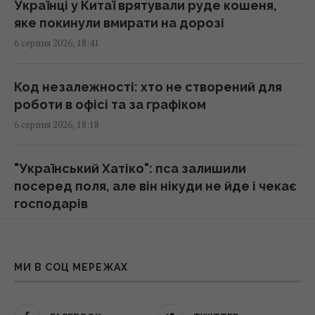
Українці у Китаї врятували руде кошеня,
яке покинули вмирати на дорозі
У Україні з'явиться нове свято: що будуть
6 серпня 2026, 18:41
відзначати 8 серпня
18:04 четвер, 06 серпня 2026
Код незалежності: хто не створений для
роботи в офісі та за графіком
Гороскоп на 7 серпня за картами Таро:
6 серпня 2026, 18:18
Водоліям - вибір, Близнюкам - прискорення
18:00 четвер, 06 серпня 2026
"Український Хатіко": пса залишили
посеред поля, але він нікуди не йде і чекає
У Єврокомісії відреагували на заяву
господарів
Зеленського про скорочення поставок
6 серпня 2026, 18:15
ракет
17:58 четвер, 06 серпня 2026
Відомий український актор розповів,
МИ В СОЦ МЕРЕЖАХ
скільки можна заробити на зйомках
7 продуктів, у яких корисних жирів
6 серпня 2026, 18:00
набагато більше, ніж в авокадо