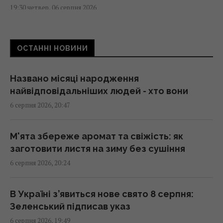
19:30 четвер, 06 серпня 2026
В Україні розподіляти електроенергію
ОСТАННІ НОВИНИ
будуть по-новому: Шмигаль розкрив деталі
19:22 четвер, 06 серпня 2026
Названо місяці народження
найвідповідальніших людей - хто вони
Супутник Сатурна обертається настільки
6 серпня 2026, 20:47
повільно, що його доба триває майже 16
днів
18:57 четвер, 06 серпня 2026
М'ята збереже аромат та свіжість: як
заготовити листя на зиму без сушіння
6 серпня 2026, 20:24
Захід проігнорував прохання Києва про
термінові поставки зенітних ракет, - NYT
18:56 четвер, 06 серпня 2026
В Україні з’явиться нове свято 8 серпня:
Зеленський підписав указ
6 серпня 2026, 19:49