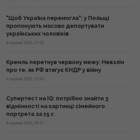
Зустріч із "відьмою" змінила все: зірка 2000-
х вперше розкрила, чому зникла зі сцени
18:42 четвер, 06 серпня 2026
"Щоб Україна перемогла": у Польщі
пропонують масово депортувати
українських чоловіків
Румунія змінює течію Дунаю: для чого вона
6 серпня 2026, 19:31
це робить
18:30 четвер, 06 серпня 2026
Кремль перетнув червону межу: Невзлін
про те, як РФ втягує КНДР у війну
Податкова служба передасть Міноборони
6 серпня 2026, 19:10
дані про чоловіків 18–60 років: що вирішив
уряд
18:22 четвер, 06 серпня 2026
Супертест на IQ: потрібно знайти 3
відмінності на картинці сімейного
портрета за 15 с
У Польщі анонсували плани з масової
6 серпня 2026, 18:57
депортації українців, - ЗМІ
18:17 четвер, 06 серпня 2026