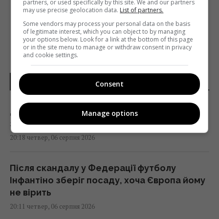
АКАУНТИ, ПОВ’ЯЗАНІ З RT
partners, or used specifically by this site. We and our partners
may use precise geolocation data.
List of partners.
Some vendors may process your personal data on the basis
of legitimate interest, which you can object to by managing
your options below. Look for a link at the bottom of this page
or in the site menu to manage or withdraw consent in privacy
and cookie settings.
НОВИНИ УКРАЇНИ І СВІТУ
Consent
Дістатися "нуля" стає майже неможливим
Manage options
завданням, - Business Insider
20:18 четвер, 06 серпня 2026
Після скандалу у Федерації футболу
Інфантіно зберіг посаду, хоча Європа йому
не вірить
20:11 четвер, 06 серпня 2026