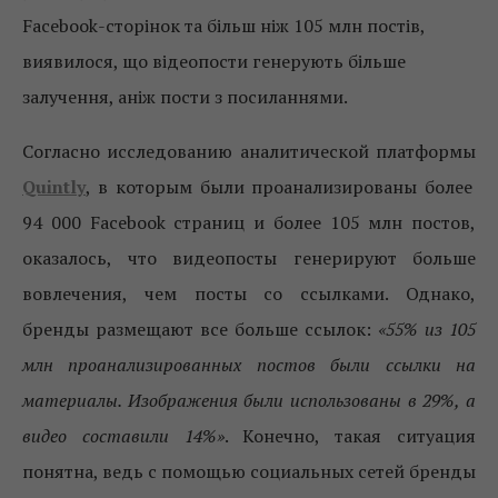
Facebook-сторінок та більш ніж 105 млн постів,
виявилося, що відеопости генерують більше
залучення, аніж пости з посиланнями.
Согласно исследованию аналитической платформы
Quintly
, в которым были проанализированы более
94 000 Facebook страниц и более 105 млн постов,
оказалось, что видеопосты генерируют больше
вовлечения, чем посты со ссылками. Однако,
бренды размещают все больше ссылок:
«55% из 105
млн проанализированных постов были ссылки на
материалы. Изображения были использованы в 29%, а
видео составили 14%»
. Конечно, такая ситуация
понятна, ведь с помощью социальных сетей бренды