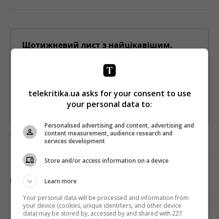
Щотижневий лист з найцікавішим.
Пишемо з любов'ю
!
Підпишіться ще раз, якщо не отримуєте від нас листи
*
Підписатись→
telekritika.ua asks for your consent to use
your personal data to:
Предоставлено SendPulse
Personalised advertising and content, advertising and
загрузка...
content measurement, audience research and
services development
Store and/or access information on a device
Попередня стаття
Learn more
ПЕРЕЗАПУСК СЕРІАЛУ «НОВИНИ» МОЖЛИВИЙ
Наступна стаття
Your personal data will be processed and information from
your device (cookies, unique identifiers, and other device
FACEBOOK ЗАБЛОКУВАВ АНГЛОМОВНІ
data) may be stored by, accessed by and shared with 227