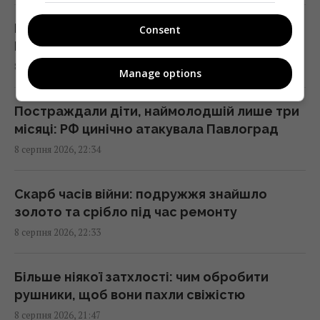
У СРСР створили систему "судного дня",
Розлучилися 10 років тому: як живуть
Consent
яка досі може знищити людство
Бандерас і Мелані Гріффіт
21:18 субота, 08 серпня 2026
8 серпня 2026, 22:58
Manage options
"Це дуже боляче": син Байдена розповів
Постраждали діти, наймолодшій лише три
про стан здоров’я свого батька
місяці: РФ цинічно атакувала Павлоград
21:15 субота, 08 серпня 2026
8 серпня 2026, 22:34
Путін стягнув у Москву ППО з усієї Росії, але
Скарб часів війни: подружжя знайшло
збитки все одно шалені, - Зеленський
золото та срібло під час ремонту
21:04 субота, 08 серпня 2026
8 серпня 2026, 22:33
Коли Україна почне виробництво ракет до
Більше ніякої затхлості: чим обробити
Patriot: Зеленський сказав, від чого
рушники, щоб вони пахли свіжістю
залежать строки
8 серпня 2026, 21:47