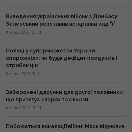
21:04 субота, 08 серпня 2026
Виведення українських військ з Донбасу:
Прихована мобілізація й маніпуляції:
Зеленський розставив всі крапки над "і"
Зеленський розкрив подальші плани Путіна
8 серпня 2026, 21:31
20:50 субота, 08 серпня 2026
Полиці у супермаркетах України
Астролог Влад Росс здивував новим
спорожніли: чи буде дефіцит продуктів і
прогнозом щодо завершення війни в
стрибок цін
Україні
8 серпня 2026, 20:52
20:33 субота, 08 серпня 2026
Заборонені дарунки для другої половинки:
Україна купила у Туреччини партію ракет
що притягує сварки та сльози
ATACMS і гусеничні версії "Хаймарсів"
8 серпня 2026, 20:51
20:30 субота, 08 серпня 2026
Побоюється ескалації війни: Маск відмовив
Лев Тарас, якого врятували від війни в