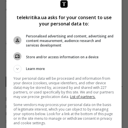
У Балтійському морі швидко поширюється
чужорідний "морський канібал"
telekritika.ua asks for your consent to use
22:25 субота, 08 серпня 2026
your personal data to:
Як визначити бездушну людину: психологи
Personalised advertising and content, advertising and
content measurement, audience research and
8 фраз, що видають соціопата
services development
22:19 субота, 08 серпня 2026
Store and/or access information on a device
ЗСУ знищили комплекс РЕБ, призначений
Learn more
для придушення Starlink, - OSINT
Your personal data will be processed and information from
ОСТАННІ НОВИНИ
your device (cookies, unique identifiers, and other device
22:16 субота, 08 серпня 2026
data) may be stored by, accessed by and shared with 227
partners, or used specifically by this site. We and our partners
may use precise geolocation data.
List of partners.
Незнайомка «захопила» чужу квартиру:
Відомий американський актор звернувся
Some vendors may process your personal data on the basis
власниця дізналася про це під час
до Путіна на тлі ударів по Україні
of legitimate interest, which you can object to by managing
відпустки
your options below. Look for a link at the bottom of this page
21:43 субота, 08 серпня 2026
or in the site menu to manage or withdraw consent in privacy
8 серпня 2026, 23:55
and cookie settings.