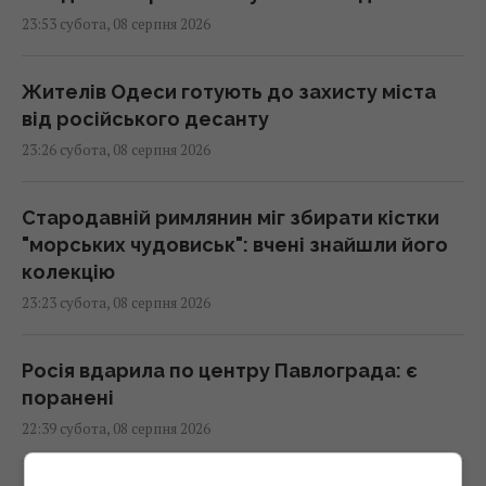
23:53 субота, 08 серпня 2026
Жителів Одеси готують до захисту міста
від російського десанту
23:26 субота, 08 серпня 2026
Стародавній римлянин міг збирати кістки
"морських чудовиськ": вчені знайшли його
колекцію
23:23 субота, 08 серпня 2026
Росія вдарила по центру Павлограда: є
поранені
22:39 субота, 08 серпня 2026