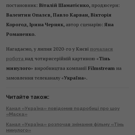
постановник:
Віталій
Шаматієнко,
продюсери:
Валентин Опалєв, Павло Карван, Вікторія
Корогод, Ірина Черняк,
автор сценарію:
Яна
Романенко.
Нагадаємо, у липня 2020-го у Києві
почалася
робота
над чотирисерійній картиною «
Тінь
минулого
» виробництва компанії
Filmstream
на
замовлення телеканалу «
Україна
».
Читайте також:
Канал «Україна» повідомив подробиці про шоу
«Маска»
Канал «Україна» розпочав знімання фільму «Тінь
минулого»