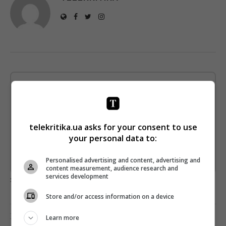
Щотижневий лист з найцікавішим.
Пишемо з любов'ю
!
Підпишіться ще раз, якщо не отримуєте від нас листи
telekritika.ua asks for your consent to use
*
Підписатись→
your personal data to:
Personalised advertising and content, advertising and
Предоставлено SendPulse
content measurement, audience research and
services development
загрузка...
Store and/or access information on a device
Попередня стаття
Learn more