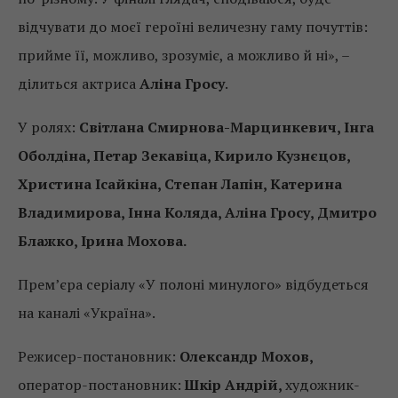
відчувати до моєї героїні величезну гаму почуттів:
прийме її, можливо, зрозуміє, а можливо й ні», –
ділиться актриса
Аліна Гросу
.
У ролях:
Світлана Смирнова-Марцинкевич, Інга
Оболдіна, Петар Зекавіца, Кирило Кузнєцов,
Христина Ісайкіна, Степан Лапін, Катерина
Владимирова, Інна Коляда, Аліна Гросу, Дмитро
Блажко, Ірина Мохова.
Прем’єра серіалу «У полоні минулого» відбудеться
на каналі «Україна».
Режисер-постановник:
Олександр Мохов,
оператор-постановник:
Шкір Андрій,
художник-