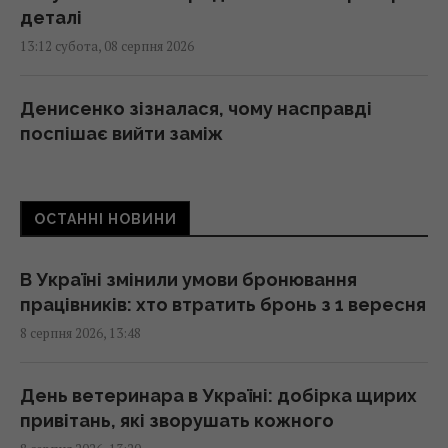
деталі
13:12 субота, 08 серпня 2026
Денисенко зізналася, чому насправді
поспішає вийти заміж
13:06 субота, 08 серпня 2026
ОСТАННІ НОВИНИ
Обробка вхідних дверей оцтом: досвідчені
господині розповіли, для чого це потрібно
13:00 субота, 08 серпня 2026
В Україні змінили умови бронювання
працівників: хто втратить бронь з 1 вересня
8 серпня 2026, 13:48
Цінують за надійність та довговічність:
названо найпопулярнішого автовиробника
у світі
День ветеринара в Україні: добірка щирих
12:51 субота, 08 серпня 2026
привітань, які зворушать кожного