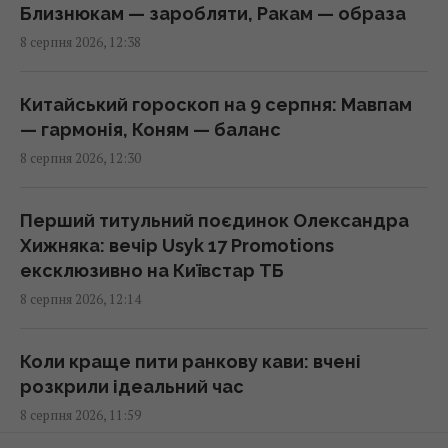
12:17 субота, 08 серпня 2026
Близнюкам — заробляти, Ракам — образа
8 серпня 2026, 12:38
США раптово звільнили генерала, що
командував військами у Європі
Китайський гороскоп на 9 серпня: Мавпам
12:13 субота, 08 серпня 2026
— гармонія, Коням — баланс
8 серпня 2026, 12:30
Навіщо досвідчені господині кладуть
фольгу в холодильник: простий домашній
Перший титульний поєдинок Олександра
лайфхак
Хижняка: вечір Usyk 17 Promotions
11:59 субота, 08 серпня 2026
ексклюзивно на Київстар ТБ
8 серпня 2026, 12:14
Школа, церква, бар і 44 будинки: пара зі
США купила ціле село в Іспанії за ціною
Коли краще пити ранкову кави: вчені
квартири
розкрили ідеальний час
11:55 субота, 08 серпня 2026
8 серпня 2026, 11:59