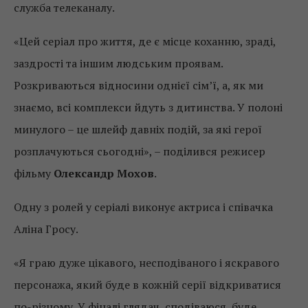
служба телеканалу.
«Цей серіал про життя, де є місце коханню, зраді,
заздрості та іншим людським проявам.
Розкриваються відносини однієї сім’ї, а, як ми
знаємо, всі комплекси йдуть з дитинства. У полоні
минулого – це шлейф давніх подій, за які герої
розплачуються сьогодні», – поділився режисер
фільму
Олександр Мохов
.
Одну з ролей у серіалі виконує актриса і співачка
Аліна Гросу.
«Я граю дуже цікавого, несподіваного і яскравого
персонажа, який буде в кожній серії відкриватися
по-різному. У фіналі глядач, сподіваюся, буде