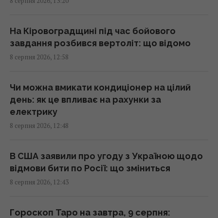
8 серпня 2026, 13:20
Ви неправильно заряджаєте смартфон: 6
популярних міфів, які давно розвінчали
На Кіровоградщині під час бойового
12:50 субота, 08 серпня 2026
завдання розбився вертоліт: що відомо
8 серпня 2026, 12:58
Усього 6 штук на день: вчені назвали
сухофрукт, який може здивувати своєю
Чи можна вмикати кондиціонер на цілий
користю
день: як це впливає на рахунки за
12:42 субота, 08 серпня 2026
електрику
8 серпня 2026, 12:48
Ротару не змирилася з пенсією у 6 тисяч
гривень і пішла в суд
В США заявили про угоду з Україною щодо
12:27 субота, 08 серпня 2026
відмови бити по Росії: що зміниться
8 серпня 2026, 12:43
У Кіровоградській області розбився
бойовий вертоліт: що відомо
Гороскоп Таро на завтра, 9 серпня: