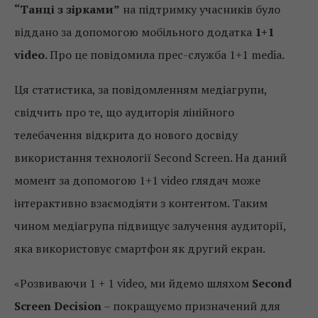
“Танці з зірками”
на підтримку учасників було
віддано за допомогою мобільного додатка
1+1
video.
Про це повідомила прес-служба 1+1 media.
Ця статистика, за повідомленням медіагрупи,
свідчить про те, що аудиторія лінійного
телебачення відкрита до нового досвіду
використання технології Second Screen. На даний
момент за допомогою 1+1 video глядач може
інтерактивно взаємодіяти з контентом. Таким
чином медіагрупа підвищує залучення аудиторії,
яка використовує смартфон як другий екран.
«Розвиваючи 1 + 1 video, ми йдемо шляхом
Second
Screen Decision
– покращуємо призначений для