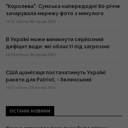
"Королева": Сумська напередодні 60-річчя
зачарувала мережу фото з минулого
14:31 субота, 08 серпня 2026
В Україні може виникнути серйозний
дефіцит води: які області під загрозою
14:23 субота, 08 серпня 2026
США щомісяця постачатимуть Україні
ракети для Patriot, - Зеленський
14:17 субота, 08 серпня 2026
Може долати тисячі кілометрів над
ОСТАННІ НОВИНИ
океаном: науковці розкрили секрет
крихітної бабки
14:15 субота, 08 серпня 2026