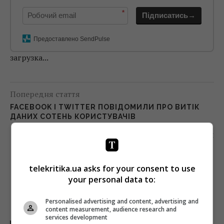
*
Підписатись→
Предоставлено SendPulse
загрузка...
Попередня стаття
FACEBOOK І TWITTER ПОВІДОМИЛИ ПРО ВИТІК
ДАНИХ СОТЕНЬ КОРИСТУВАЧІВ
Наступна стаття
АНТОНІО ЛУКІЧ: 5 УЛЮБЛЕНИХ ФІЛЬМІВ
telekritika.ua asks for your consent to use
your personal data to:
Personalised advertising and content, advertising and
content measurement, audience research and
services development