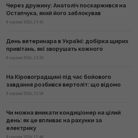
поведінку
Через дружину: Анатоліч поскаржився на
13:53 субота, 08 серпня 2026
Остапчука, який його заблокував
8 серпня 2026, 13:42
Експеримент розкрив, чи дійсно
бездротова зарядка дорожча за дротову
День ветеринара в Україні: добірка щирих
13:50 субота, 08 серпня 2026
привітань, які зворушать кожного
8 серпня 2026, 13:20
Імпорт скрапленого газу з Росії до ЄС різко
зріс: яка країна купила найбільше
На Кіровоградщині під час бойового
13:44 субота, 08 серпня 2026
завдання розбився вертоліт: що відомо
8 серпня 2026, 12:58
Перший титульний поєдинок Олександра
Хижняка: вечір Usyk 17 Promotions
Чи можна вмикати кондиціонер на цілий
ексклюзивно на Київстар ТБ
день: як це впливає на рахунки за
13:38 субота, 08 серпня 2026
електрику
8 серпня 2026, 12:48