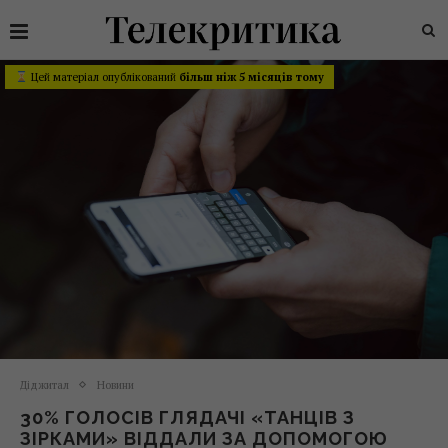
Цей матеріал опублікований
більш ніж 5 місяців тому
Діджитал
Новини
30% ГОЛОСІВ ГЛЯДАЧІ «ТАНЦІВ З
ЗІРКАМИ» ВІДДАЛИ ЗА ДОПОМОГОЮ