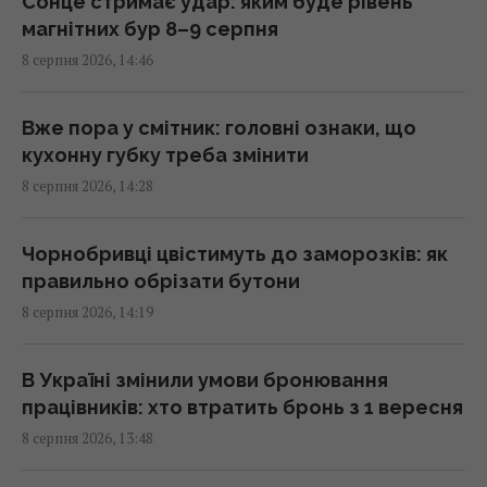
Сонце стримає удар: яким буде рівень
магнітних бур 8–9 серпня
8 серпня 2026, 14:46
ШІ навчився створювати життєздатні
віруси, яких не існувало в природі, - NYT
14:08 субота, 08 серпня 2026
Вже пора у смітник: головні ознаки, що
кухонну губку треба змінити
8 серпня 2026, 14:28
На якій плиті їжа смачніша – індукційній чи
електричній: яка "мотає" менше світла
14:00 субота, 08 серпня 2026
Чорнобривці цвістимуть до заморозків: як
правильно обрізати бутони
8 серпня 2026, 14:19
5 звичок, які видають примітивне мислення
у людини
13:57 субота, 08 серпня 2026
В Україні змінили умови бронювання
працівників: хто втратить бронь з 1 вересня
8 серпня 2026, 13:48
Чому коти влаштовують нічні забіги по
будинку: ветеринари пояснили таку дивну