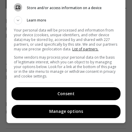
НОВИНИ УКРАЇНИ І СВІТУ
Store and/or access information on a device
Learn more
Росія знищує українське сільське
господарство і саму природу України, -
Your personal data will be processed and information from
your device (cookies, unique identifiers, and other device
Forbes
data) may be stored by, accessed by and shared with 227
14:41 субота, 08 серпня 2026
partners, or used specifically by this site. We and our partners
may use precise geolocation data.
List of partners.
Some vendors may process your personal data on the basis
of legitimate interest, which you can object to by managing
Лідер "Ногу свело!" назвав причину приїзду
your options below. Look for a link at the bottom of this page
в Україну та виправдався за концерти в
or in the site menu to manage or withdraw consent in privacy
and cookie settings.
Криму
14:40 субота, 08 серпня 2026
Consent
Вучич заявив, що не бучить шляхів для
швидкого завершення війни в Україні
Manage options
14:32 субота, 08 серпня 2026