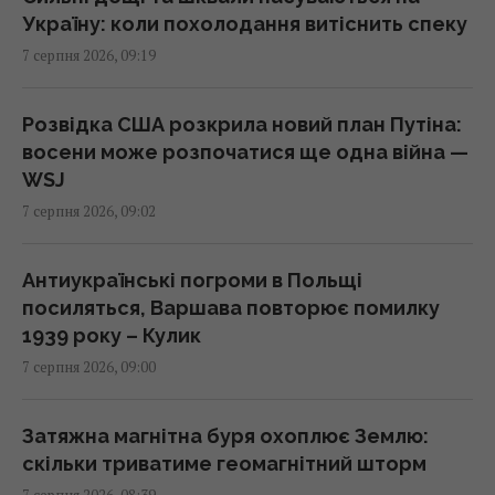
09:00 п'ятниця, 07 серпня 2026
Україну: коли похолодання витіснить спеку
7 серпня 2026, 09:19
У ці дні серпня клювання не буде: що
показує календар риболова на місяць
Розвідка США розкрила новий план Путіна:
09:00 п'ятниця, 07 серпня 2026
восени може розпочатися ще одна війна —
WSJ
7 серпня 2026, 09:02
Що можна забрати з готельного номера, а
за що доведеться заплатити: пояснення
експертів
Антиукраїнські погроми в Польщі
08:59 п'ятниця, 07 серпня 2026
посиляться, Варшава повторює помилку
1939 року – Кулик
7 серпня 2026, 09:00
Негода накриє пів України: синоптики
оголосили І рівень небезпеки (карта)
08:55 п'ятниця, 07 серпня 2026
Затяжна магнітна буря охоплює Землю:
скільки триватиме геомагнітний шторм
7 серпня 2026, 08:39