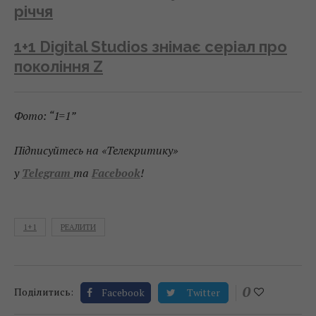
річчя
1+1 Digital Studios знімає серіал про
покоління Z
Фото: “1=1”
Підписуйтесь на «Телекритику»
у
Telegram
та
Facebook
!
1+1
РЕАЛИТИ
0
Поділитись:
Facebook
Twitter