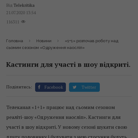
Від
Telekritika
21.07.2020 13:54
116311
Головна
Новини
«1+1» розпочав роботу над
сьомим сезоном «Одруження наосліп»
Кастинги для участі в шоу відкриті.
Поділитись:
Facebook
Twitter
Телеканал «1+1» працює над сьомим сезоном
реаліті-шоу «Одруження наосліп». Кастинги для
участі в шоу відкриті. У новому сезоні шукати свою
другу половинку і будувати з нею стосунки будуть