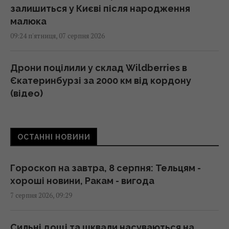
залишиться у Києві після народження
малюка
09:24 п'ятниця, 07 серпня 2026
Дрони поцілили у склад Wildberries в
Єкатеринбурзі за 2000 км від кордону
(відео)
09:11 п'ятниця, 07 серпня 2026
ОСТАННІ НОВИНИ
"Люта нічка 2": вийшов трейлер сиквелу
хітової різдвяної екшн-комедії з Девідом
Гарбором (відео)
Гороскоп на завтра, 8 серпня: Тельцям -
09:11 п'ятниця, 07 серпня 2026
хороші новини, Ракам - вигода
7 серпня 2026, 09:29
Порожні грядки в серпні - велика помилка:
що з ними робити після збору врожаю
Сильні дощі та шквали насуваються на