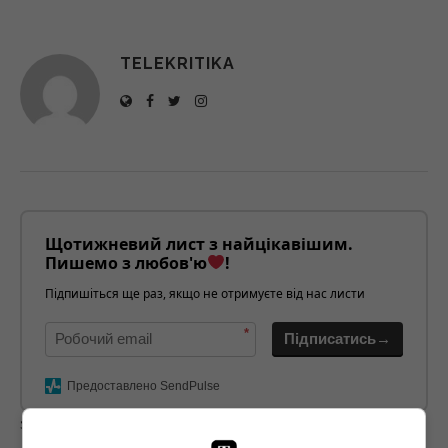
TELEKRITIKA
Щотижневий лист з найцікавішим.
Пишемо з любов'ю
!
Підпишіться ще раз, якщо не отримуєте від нас листи
*
Підписатись→
Предоставлено SendPulse
загрузка...