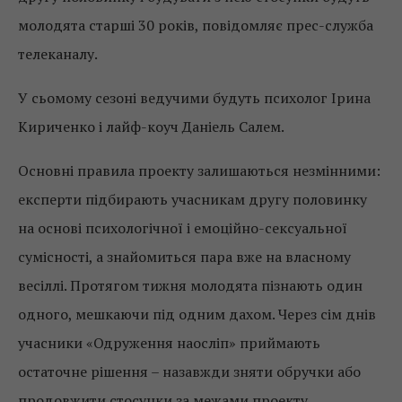
молодята старші 30 років, повідомляє прес-служба
телеканалу.
У сьомому сезоні ведучими будуть психолог Ірина
Кириченко і лайф-коуч Даніель Салем.
Основні правила проекту залишаються незмінними:
експерти підбирають учасникам другу половинку
на основі психологічної і емоційно-сексуальної
сумісності, а знайомиться пара вже на власному
весіллі. Протягом тижня молодята пізнають один
одного, мешкаючи під одним дахом. Через сім днів
учасники «Одруження наосліп» приймають
остаточне рішення – назавжди зняти обручки або
продовжити стосунки за межами проекту.