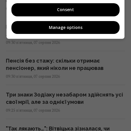
Росії
09:39 п'ятниця, 07 серпня 2026
Consent
Вікно часу: вчені зробили прорив у
Manage options
лікування найагресивнішого раку мозку
09:30 п'ятниця, 07 серпня 2026
Пенсія без стажу: скільки отримає
пенсіонер, який ніколи не працював
09:30 п'ятниця, 07 серпня 2026
Три знаки Зодіаку незабаром здійснять усі
свої мрії, але за однієї умови
09:25 п'ятниця, 07 серпня 2026
"Так лякають…": Вітвіцька зізналася, чи