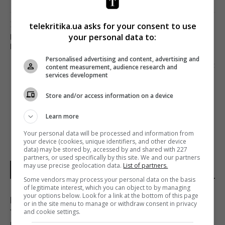
Попередня стаття
telekritika.ua asks for your consent to use
your personal data to:
ПЕРЕМОЖЦЕМ «МАЙСТЕР ШЕФ.
ПРОФЕСІОНАЛИ»-2 СТАВ ЄВГЕН ГРИБЕНИК
Personalised advertising and content, advertising and
Наступна стаття
content measurement, audience research and
services development
НОВИЙ КАНАЛ ПРОДОВЖИВ РЕАЛІТІ «ВІД
ПАЦАНКИ ДО ПАНЯНКИ» НА П’ЯТИЙ СЕЗОН
Store and/or access information on a device
Learn more
Your personal data will be processed and information from
your device (cookies, unique identifiers, and other device
data) may be stored by, accessed by and shared with 227
partners, or used specifically by this site. We and our partners
may use precise geolocation data.
List of partners.
НОВИНИ УКРАЇНИ І СВІТУ
Some vendors may process your personal data on the basis
of legitimate interest, which you can object to by managing
your options below. Look for a link at the bottom of this page
Генсек ООН засудив масовані удари по
or in the site menu to manage or withdraw consent in privacy
Україні, але назвав ескалацією атаки в тил
and cookie settings.