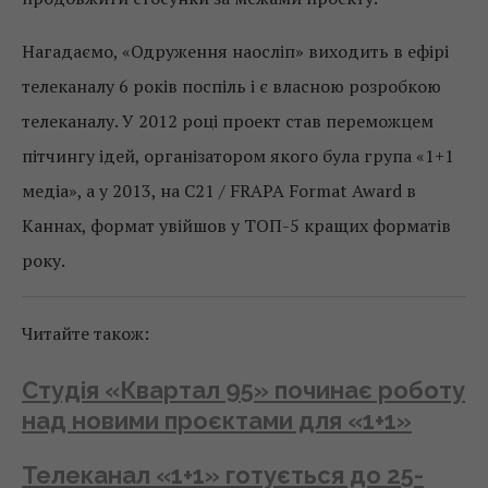
Нагадаємо, «Одруження наосліп» виходить в ефірі
телеканалу 6 років поспіль і є власною розробкою
телеканалу. У 2012 році проект став переможцем
пітчингу ідей, організатором якого була група «1+1
медіа», а у 2013, на C21 / FRAPA Format Award в
Каннах, формат увійшов у ТОП-5 кращих форматів
року.
Читайте також:
Студія «Квартал 95» починає роботу
над новими проєктами для «1+1»
Телеканал «1+1» готується до 25-