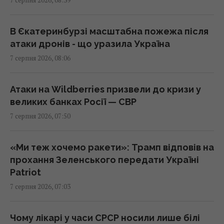
Трамп підписав укази про обмеження
громадянства за правом народження у
США
В Єкатеринбурзі масштабна пожежа після
08:49 п'ятниця, 07 серпня 2026
атаки дронів - що уразила Україна
7 серпня 2026, 08:06
"Щенячий патруль", "Морозивник" і "Мотор
Сіті": головні прем'єри в кінотеатрах цього
Атаки на Wildberries призвели до кризи у
тижня
великих банках Росії — СВР
08:47 п'ятниця, 07 серпня 2026
7 серпня 2026, 07:50
Як рицинова олія впливає на волосся:
«Ми теж хочемо ракети»: Трамп відповів на
дослідження пояснюють користь цього
прохання Зеленського передати Україні
народного засобу
Patriot
08:41 п'ятниця, 07 серпня 2026
7 серпня 2026, 07:03
Інцидент у Лейпцигу: у Німеччині
Чому лікарі у часи СРСР носили лише білі