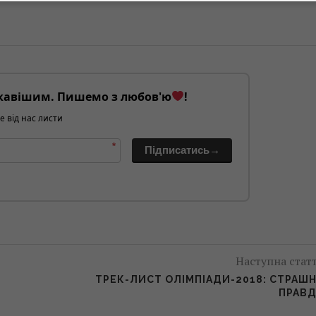
кавішим. Пишемо з любов'ю
!
е від нас листи
*
Підписатись→
Наступна стат
ТРЕК-ЛИСТ ОЛІМПІАДИ-2018: СТРАШ
ПРАВ