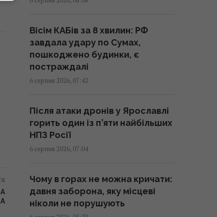
побажання та листівки
07:30 четвер, 06 серпня 2026
Вісім КАБів за 8 хвилин: РФ
завдала удару по Сумах,
Сьогодні - Яблучний Спас: як
пошкоджено будинки, є
правильно вітати рідних і
постраждалі
близьких
6 серпня 2026, 07:42
07:30 четвер, 06 серпня 2026
Після атаки дронів у Ярославлі
Що таке свято Преображення
горить один із п’яти найбільших
Господнє: українські традиції
НПЗ Росії
та 5 суворих заборон
6 серпня 2026, 07:04
07:30 четвер, 06 серпня 2026
тя
Чому в горах не можна кричати:
У Ярославлі після атаки дронів
давня заборона, яку місцеві
НА
горить один із найбільших
ДА
ніколи не порушують
російських НПЗ (відео)
6 серпня 2026, 05:39