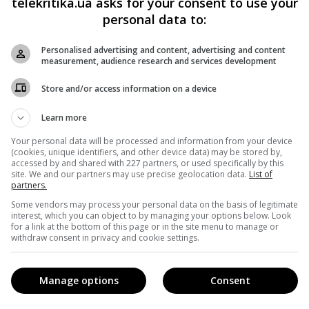
telekritika.ua asks for your consent to use your
personal data to:
батьків і захоплення мультфільмами.
Personalised advertising and content, advertising and content
увати свою любов до аніме», – написали захоплені
measurement, audience research and services development
Store and/or access information on a device
що його назвали на честь батька – Майкла А. Джордана,
Learn more
ає «благородна обіцянка»).
Your personal data will be processed and information from your device
(cookies, unique identifiers, and other device data) may be stored by,
accessed by and shared with 227 partners, or used specifically by this
site. We and our partners may use precise geolocation data.
List of
partners.
Some vendors may process your personal data on the basis of legitimate
interest, which you can object to by managing your options below. Look
for a link at the bottom of this page or in the site menu to manage or
withdraw consent in privacy and cookie settings.
Manage options
Consent