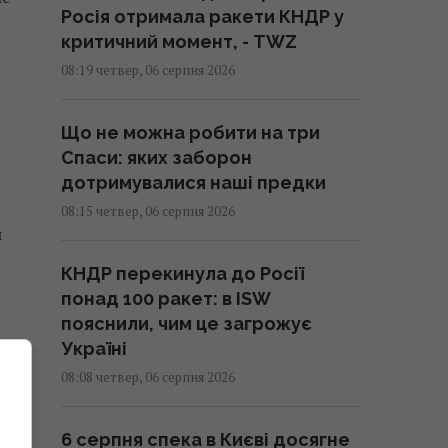
Росія отримала ракети КНДР у
критичний момент, - TWZ
08:19 четвер, 06 серпня 2026
Що не можна робити на три
Спаси: яких заборон
дотримувалися наші предки
08:15 четвер, 06 серпня 2026
н
КНДР перекинула до Росії
понад 100 ракет: в ISW
пояснили, чим це загрожує
Україні
08:08 четвер, 06 серпня 2026
6 серпня спека в Києві досягне