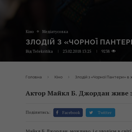
Кіно
Медіатусовка
ЗЛОДІЙ З «ЧОРНОЇ ПАНТЕ
Від
Telekritika
23.02.2018 13:25
9238
Головна
Кіно
Злодій з «Чорної Пантери» в
Актор Майкл Б. Джордан живе з
Поділитись:
Facebook
Twitter
Майкл Б. Джордан, можливо, і є злодієм в світі