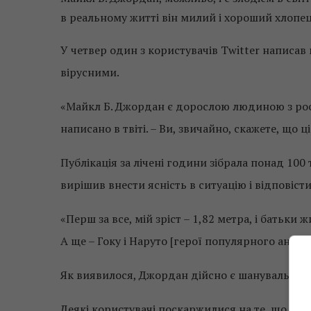
в реальному житті він милий і хороший хлопец
У четвер один з користувачів Twitter написав
вірусними.
«Майкл Б. Джордан є дорослою людиною з росто
написано в твіті. – Ви, звичайно, скажете, що
Публікація за лічені години зібрала понад 100
вирішив внести ясність в ситуацію і відповіст
«Перш за все, мій зріст – 1,82 метра, і батьки
А ще – Гоку і Наруто [герої популярного аніме.
Як виявилося, Джордан дійсно є шанувальник
Деякі користувачі поскаржилися на те, що зах