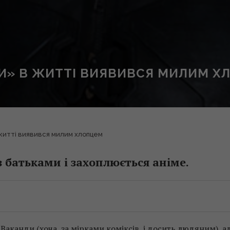
РИ» В ЖИТТІ ВИЯВИВСЯ МИЛИМ Х
 житті виявився милим хлопцем
 батьками і захоплюється аніме.
 Ваканди (хоча, за мірками коміксів, і досить людяним), а