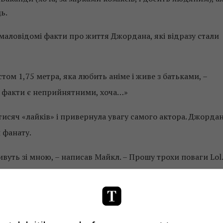
ь.
 маловідомі факти про життя Джордана, які відразу стали
м 1,75 метра, яка любить аніме і живе з батьками, –
 ці факти є неприйнятними, хоча…»
 тисяч «лайків» і привернула увагу самого актора. Джорда
и фанату.
 живуть зі мною, – написав Майкл. – Прошу трохи поваги Lol.
 – Прим. ред.] назавжди Lol».
ом японських мультфільмів.
оплюватися аніме в наш час є мейнстрімом. Однак