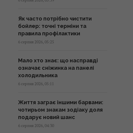
07:26 четвер, 06 серпня 2026
Як часто потрібно чистити
Гороскоп на 6 серпня за
бойлер: точні терміни та
картами Таро: Терези - вдача,
правила профілактики
Тельцям - швидкі рішення
6 серпня 2026, 05:25
07:20 четвер, 06 серпня 2026
Мало хто знає: що насправді
Гороскоп на 6 серпня:
означає сніжинка на панелі
Стрільцям – сповільнитися,
холодильника
Скорпіонам – перенапруження
6 серпня 2026, 05:11
07:10 четвер, 06 серпня 2026
Життя заграє іншими барвами:
Магнітні бурі 6–8 серпня: коли
чотирьом знакам зодіаку доля
очікувати нового удару (графік)
подарує новий шанс
07:10 четвер, 06 серпня 2026
6 серпня 2026, 04:30