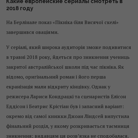
Какие европейские сериалы смотреть в
2018 году
На Берлінале показ «Пікніка біля Висячої скелі»
завершився оваціями.
У серіалі, який широка аудиторія зможе подивитися
в травні 2018 року, йдеться про зникнення учениць
закритої австралійської школи під час пікніка. Як
відомо, оригінальний роман і його перша
екранізація мали відкриту кінцівку. Однак у
режисера Лариси Кондрацкі та сценаристів Елісон
Еддісон і Беатрис Крістіан був і запасний варіант:
окремо від самої книжки Джоан Ліндсей випустила
фінальний розділ, у якому розкривається таємниця
зникнення; видавцям ця розв’язка не сподобалася.