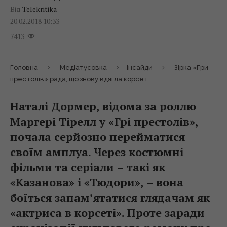
Від
Telekritika
20.02.2018 10:33
7413
Головна
Медіатусовка
Інсайди
Зірка «Гри
престолів» рада, що знову вдягла корсет
Наталі Дормер, відома за роллю
Маргері Тірелл у «Грі престолів»,
почала серйозно перейматися
своїм амплуа. Через костюмні
фільми та серіали – такі як
«Казанова» і «Тюдори», – вона
боїться запам’ятатися глядачам як
«актриса в корсеті». Проте заради