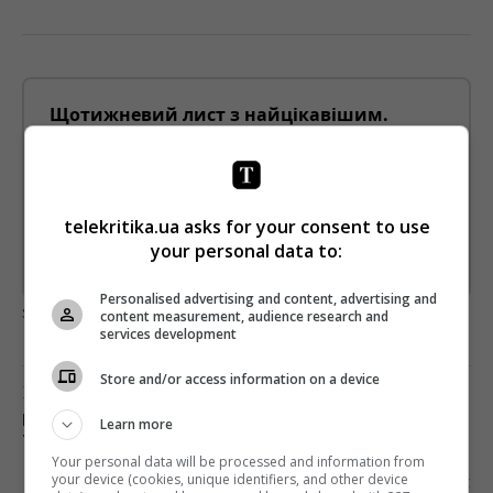
Щотижневий лист з найцікавішим.
Пишемо з любов'ю
!
Підпишіться ще раз, якщо не отримуєте від нас листи
*
Підписатись→
telekritika.ua asks for your consent to use
your personal data to:
Предоставлено SendPulse
Personalised advertising and content, advertising and
загрузка...
content measurement, audience research and
services development
Store and/or access information on a device
Попередня стаття
КРУТІШЕ ЗА 25-Й КАДР: У МЕРЕЖІ З’ЯВИВСЯ
Learn more
ТРЕЙЛЕР «МЕСНИКІВ» З ПІСНЕЮ ВІТАСА
Your personal data will be processed and information from
Наступна стаття
your device (cookies, unique identifiers, and other device