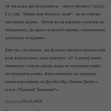
«Я так рада, що погодилася, – цитує актрису
Variety
.
З її слів, “Пікнік біля Висячої скелі” – це не типова
костюмна драма. – Нехай всі ці вбрання і коні вас не
обманюють. Це дуже сучасний трилер з елементами
детективу та драми».
Для тих, хто вважає, що Дормер занадто молода для
ролі директорки, вона пояснює: «[У ті роки] жінка
вважалась старою дівою, якщо не виходила заміж
до тридцяти років». Вона наводить як приклад
таких персонажів, як Джейн Ейр і Бланш Дюбуа з
п’єси «Трамвай “Бажання”».
Культура
08.02.2018