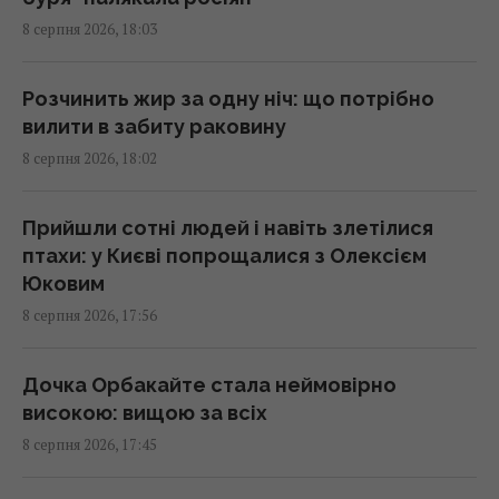
До 2030 року в Україні стане на третину
8 серпня 2026, 18:03
менше першокласників: експертка
розповіла про ризики
16:46 субота, 08 серпня 2026
Розчинить жир за одну ніч: що потрібно
вилити в забиту раковину
8 серпня 2026, 18:02
Росія готує потужний удар по енергетиці
Києва до 24 серпня, - монітори
16:43 субота, 08 серпня 2026
Прийшли сотні людей і навіть злетілися
птахи: у Києві попрощалися з Олексієм
Юковим
США спробують зірвати створення
8 серпня 2026, 17:56
європейського аналога Patriot, - експерт
16:40 субота, 08 серпня 2026
Дочка Орбакайте стала неймовірно
високою: вищою за всіх
Найкращі з найкращих: 10 найвище
8 серпня 2026, 17:45
оцінених критиками ігор за останні десять
років