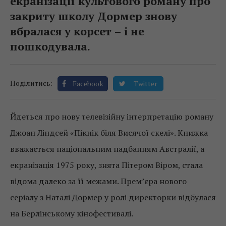
екранізації культового роману про
закриту школу Дормер знову
вбралася у корсет – і не
пошкодувала.
Поділитись:
Facebook
Twitter
Йдеться про нову телевізійну інтерпретацію роману
Джоан Ліндсей «Пікнік біля Висячої скелі». Книжка
вважається національним надбанням Австралії, а
екранізація 1975 року, знята Пітером Віром, стала
відома далеко за її межами. Прем’єра нового
серіалу з Наталі Дормер у ролі директорки відбулася
на Берлінському кінофестивалі.