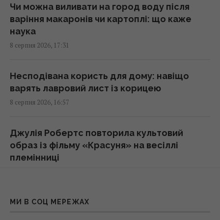
16:30 субота, 08 серпня 2026
Чи можна виливати на город воду після
варіння макаронів чи картоплі: що каже
наука
Не "орел і решка": як українською
8 серпня 2026, 17:31
правильно назвати сторони монети
16:30 субота, 08 серпня 2026
Несподівана користь для дому: навіщо
варять лавровий лист із корицею
Хіт №1 The Killers з несподіваною історією
8 серпня 2026, 16:57
отримав гучне визнання через 22 роки
16:11 субота, 08 серпня 2026
Джулія Робертс повторила культовий
образ із фільму «Красуня» на весіллі
На Херсонщині росіянам наказали почати
племінниці
"вільне полювання" на автотранспорт, -
8 серпня 2026, 16:56
ОВА
16:09 субота, 08 серпня 2026
В Україні майже не залишилося цілих ТЕС:
МИ В СОЦ МЕРЕЖАХ
тривожна заява Зеленського
Україна має знищувати пускові і