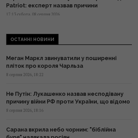
Patriot: експерт назвав причини
17:13 субота, 08 серпня 2026
9 серпня: церковне свято сьогодні, про що
ОСТАННІ НОВИНИ
краще мовчати цього дня
17:10 субота, 08 серпня 2026
Меган Маркл звинуватили у поширенні
пліток про короля Чарльза
Гороскоп на 9 серпня: Овнам –
8 серпня 2026, 18:22
прислухатися, Рибам – відпустити минуле
17:00 субота, 08 серпня 2026
Не Путін: Лукашенко назвав несподівану
причину війни РФ проти України, що відомо
Смачний печений перець на зиму: секрет
8 серпня 2026, 18:16
маринаду для ідеальної заготівлі
16:55 субота, 08 серпня 2026
Сарана вкрила небо чорним: "біблійна
буря" налякала росіян