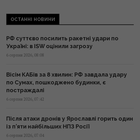
Зеленський звинуватив партнерів у
"жахливих жертвах" після удару по Києву, –
ОСТАННІ НОВИНИ
WP
07:37 четвер, 06 серпня 2026
РФ суттєво посилить ракетні удари по
Україні: в ISW оцінили загрозу
Привітання з Преображенням Господнім:
6 серпня 2026, 08:08
зворушливі побажання та листівки
07:30 четвер, 06 серпня 2026
Вісім КАБів за 8 хвилин: РФ завдала удару
по Сумах, пошкоджено будинки, є
Сьогодні - Яблучний Спас: як правильно
постраждалі
вітати рідних і близьких
6 серпня 2026, 07:42
07:30 четвер, 06 серпня 2026
Після атаки дронів у Ярославлі горить один
Що таке свято Преображення Господнє:
із п’яти найбільших НПЗ Росії
українські традиції та 5 суворих заборон
6 серпня 2026, 07:04
07:30 четвер, 06 серпня 2026