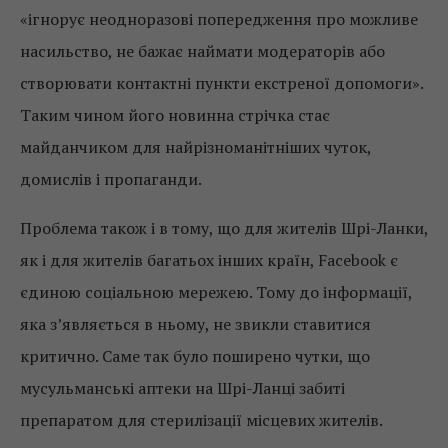
«ігнорує неодноразові попередження про можливе
насильство, не бажає наймати модераторів або
створювати контактні пункти екстреної допомоги».
Таким чином його новинна стрічка стає
майданчиком для найрізноманітніших чуток,
домислів і пропаганди.
Проблема також і в тому, що для жителів Шрі-Ланки,
як і для жителів багатьох інших країн, Facebook є
єдиною соціальною мережею. Тому до інформації,
яка з’являється в ньому, не звикли ставитися
критично. Саме так було поширено чутки, що
мусульманські аптеки на Шрі-Ланці забиті
препаратом для стерилізації місцевих жителів.