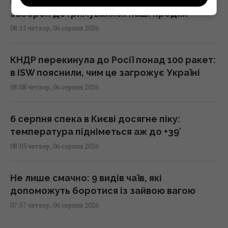
Що не можна робити на три Спаси: яких
заборон дотримувалися наші предки
08:15 четвер, 06 серпня 2026
КНДР перекинула до Росії понад 100 ракет:
в ISW пояснили, чим це загрожує Україні
08:08 четвер, 06 серпня 2026
6 серпня спека в Києві досягне піку:
температура підніметься аж до +39°
08:03 четвер, 06 серпня 2026
Не лише смачно: 9 видів чаїв, які
допоможуть боротися із зайвою вагою
07:57 четвер, 06 серпня 2026