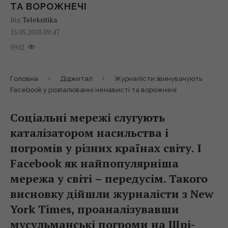
ТА ВОРОЖНЕЧІ
Від
Telekritika
15.05.2018 09:47
5912
Головна
Діджитал
Журналісти звинувачують
Facebook у розпалюванні ненависті та ворожнечі
Соціальні мережі слугують
каталізатором насильства і
погромів у різних країнах світу. І
Facebook як найпопулярніша
мережа у світі – передусім. Такого
висновку дійшли журналісти з New
York Times, проаналізувавши
мусульманські погроми на Шрі-