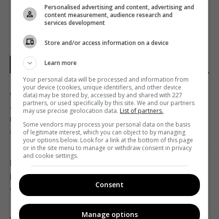
Personalised advertising and content, advertising and
content measurement, audience research and
services development
Store and/or access information on a device
Learn more
НОВИНИ УКРАЇНИ І СВІТУ
Your personal data will be processed and information from
your device (cookies, unique identifiers, and other device
Синоптикиня повідомила про кінець
data) may be stored by, accessed by and shared with 227
partners, or used specifically by this site. We and our partners
аномальної спеки: де першими відчують
may use precise geolocation data.
List of partners.
похолодання
Some vendors may process your personal data on the basis
of legitimate interest, which you can object to by managing
08:28 четвер, 06 серпня 2026
your options below. Look for a link at the bottom of this page
or in the site menu to manage or withdraw consent in privacy
and cookie settings.
Погана новина для України: Росія отримала
ракети КНДР у критичний момент, - TWZ
Consent
08:19 четвер, 06 серпня 2026
Manage options