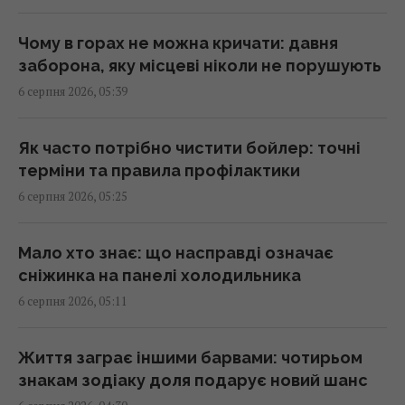
Чому в горах не можна кричати: давня
У Ярославлі після атаки дронів горить один
заборона, яку місцеві ніколи не порушують
із найбільших російських НПЗ (відео)
6 серпня 2026, 05:39
07:26 четвер, 06 серпня 2026
Як часто потрібно чистити бойлер: точні
Гороскоп на 6 серпня за картами Таро:
терміни та правила профілактики
Терези - вдача, Тельцям - швидкі рішення
6 серпня 2026, 05:25
07:20 четвер, 06 серпня 2026
Мало хто знає: що насправді означає
Гороскоп на 6 серпня: Стрільцям –
сніжинка на панелі холодильника
сповільнитися, Скорпіонам –
6 серпня 2026, 05:11
перенапруження
07:10 четвер, 06 серпня 2026
Життя заграє іншими барвами: чотирьом
знакам зодіаку доля подарує новий шанс
Магнітні бурі 6–8 серпня: коли очікувати