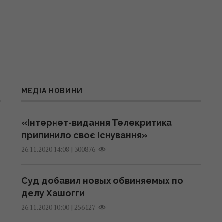
МЕДІА НОВИНИ
«Інтернет-видання Телекритика
припинило своє існування»
|
300876
26.11.2020 14:08
Суд добавил новых обвиняемых по
делу Хашогги
|
256127
26.11.2020 10:00