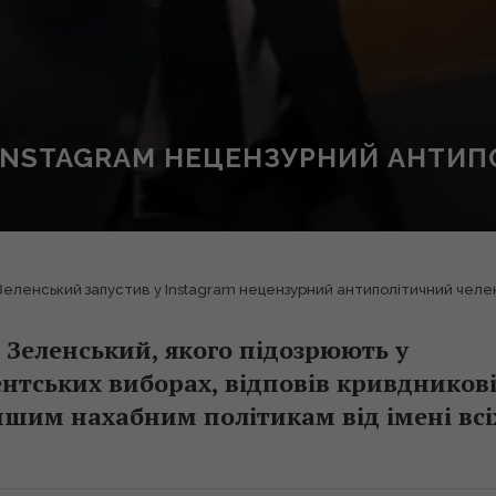
 INSTAGRAM НЕЦЕНЗУРНИЙ АНТИ
Зеленський запустив у Instagram нецензурний антиполітичний чел
Зеленський, якого підозрюють у
ентських виборах, відповів кривдников
ншим нахабним політикам від імені всі