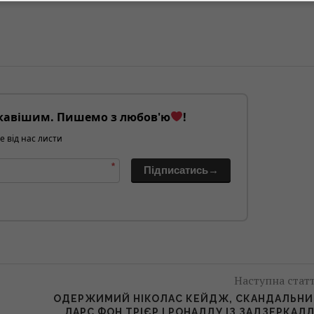
кавішим. Пишемо з любов'ю
!
е від нас листи
*
Підписатись→
Наступна стат
ОДЕРЖИМИЙ НІКОЛАС КЕЙДЖ, СКАНДАЛЬН
ЛАРС ФОН ТРІЄР І РОНАЛДУ ІЗ ЗАДЗЕРКАЛ