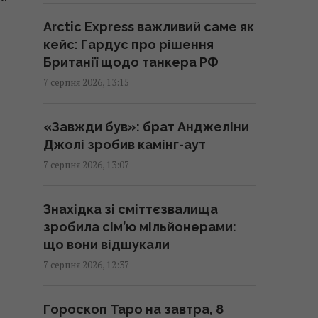
США та Україна спільно
працюють над оновленням
Arctic Express важливий саме як
ракет для ППО С-300, –
кейс: Гардус про рішення
експолковник Штатів
Британії щодо танкера РФ
13:13 п'ятниця, 07 серпня 2026
7 серпня 2026, 13:15
Українці висловили думку, коли
«Завжди був»: брат Анджеліни
закінчиться війна, - результати
Джолі зробив камінг-аут
опитування
7 серпня 2026, 13:07
13:06 п'ятниця, 07 серпня 2026
Знахідка зі сміттєзвалища
РФ нарощує випуск
зробила сім’ю мільйонерами:
"Іскандерів": експерт пояснив,
що вони відшукали
чому Україні важко з цим
7 серпня 2026, 12:37
боротися
13:04 п'ятниця, 07 серпня 2026
Гороскоп Таро на завтра, 8