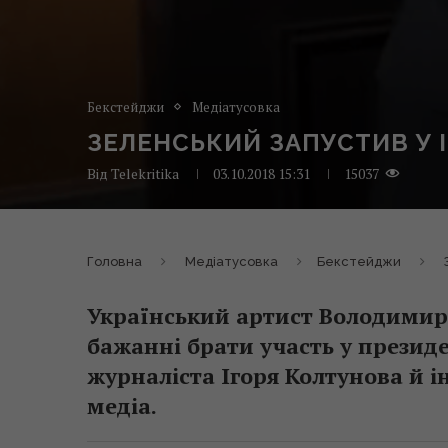
Бекстейджи
Медіатусовка
ЗЕЛЕНСЬКИЙ ЗАПУСТИВ У
Від
Telekritika
03.10.2018 15:31
15037
Головна
Медіатусовка
Бекстейджи
Український артист Володимир 
бажанні брати участь у презид
журналіста Ігоря Колтунова й і
медіа.