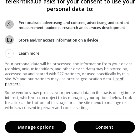
telekritika.ua asks for your consent to use your
тобто своїх підписників і фанатів, заявивши, що будь-хт
personal data to:
их обранців і підтримати ініціативу Зеленського
Personalised advertising and content, advertising and content
measurement, audience research and services development
ації. Учора, 2 жовтня, депутат від фракції «Блок Петра
Store and/or access information on a device
пкодавство» у ВР відповів журналістові матом: «Якого
Learn more
, п***рас!» Відео з інцидентом опублікував сам журналіст
Your personal data will be processed and information from your device
(cookies, unique identifiers, and other device data) may be stored by,
accessed by and shared with 227 partners, or used specifically by this
site. We and our partners may use precise geolocation data.
List of
partners.
Some vendors may process your personal data on the basis of legitimate
interest, which you can object to by managing your options below. Look
for a link at the bottom of this page or in the site menu to manage or
withdraw consent in privacy and cookie settings.
Manage options
Consent