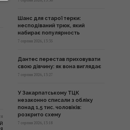
Зірка "Одіссеї" Деймон з'явився
на публіці зі своїми доньками-
Шанс для старої терки:
красунями (фото)
несподіваний трюк, який
13:19 п'ятниця, 07 серпня 2026
набирає популярность
7 серпня 2026, 13:35
В Україні випустять пам’ятну
монету на честь Іоанна Павла II
Дантес перестав приховувати
13:15 п'ятниця, 07 серпня 2026
свою дівчину: як вона виглядає
7 серпня 2026, 13:27
Не те що кондиціонер – навіть
вентилятор не потрібен:
У Закарпатському ТЦК
турецький лайфхак, як
незаконно списали з обліку
охолодити дім
понад 1,5 тис. чоловіків:
13:15 п'ятниця, 07 серпня 2026
розкрито схему
тя
7 серпня 2026, 13:18
ИЙ
ЛЯ