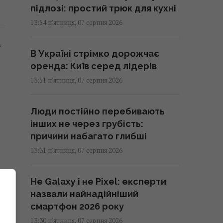
підлозі: простий трюк для кухні
13:54 п'ятниця, 07 серпня 2026
в
В Україні стрімко дорожчає
оренда: Київ серед лідерів
13:51 п'ятниця, 07 серпня 2026
Люди постійно перебивають
інших не через грубість:
причини набагато глибші
13:31 п'ятниця, 07 серпня 2026
Не Galaxy і не Pixel: експерти
назвали найнадійніший
смартфон 2026 року
13:30 п'ятниця, 07 серпня 2026