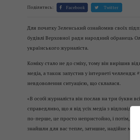
Поділитись:
Facebook
Twitter
Для початку Зеленський ознайомив своїх підпи
будівлі Верховної ради народний обранець Олег
українського журналіста.
Коміку стало не до сміху, тому він вирішив від
медіа, а також запустив у інтернеті челлендж 
невдоволення ситуацією, що склалася.
«В особі журналіста він послав на три букви вс
справедливо, що я від усіх медіа з відповідн
по-перше, це просто непристойно, і потім, я ду
знайшли для вас тепле, затишне, надійне місце,