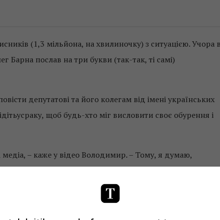
сників (1,3 мільйона, на хвилиночку) з ситуацією. Учора 
 Барна послав на три букви (так-так, ті самі)
повісти депутатові та його колегам від імені українських
#ідітьусраку, щоб будь-хто міг висловити своє обурення і
і медіа, – каже у відео Володимир. – Тому, я думаю,
им посланням: ну, на три букви я не можу послати людину,
маю, що ви [депутати], всі там не поміститеся. А ось ми
 тому – ідіть у сраку».