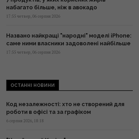
набагато більше, ніж в авокадо
17:55 четвер, 06 серпня 2026
Названо найкращі "народні" моделі iPhone:
саме ними власники задоволені найбільше
17:55 четвер, 06 серпня 2026
Чи готова Росія до українських ударів
взимку: експерт дав несподіваний прогноз
ОСТАННІ НОВИНИ
17:52 четвер, 06 серпня 2026
Код незалежності: хто не створений для
"Укренерго" підняло тарифи з 1 серпня:
роботи в офісі та за графіком
наскільки зросте вартість зарядки
6 серпня 2026, 18:18
електромобілів
17:34 четвер, 06 серпня 2026