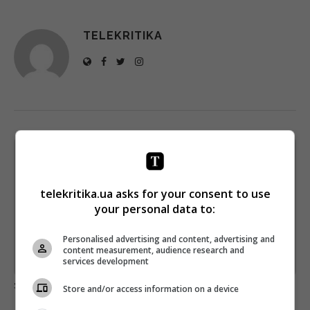
TELEKRITIKA
Щотижневий лист з найцікавішим.
Пишемо з любов'ю
!
telekritika.ua asks for your consent to use
Підпишіться ще раз, якщо не отримуєте від нас листи
your personal data to:
*
Підписатись→
Personalised advertising and content, advertising and
content measurement, audience research and
Предоставлено SendPulse
services development
загрузка...
Store and/or access information on a device