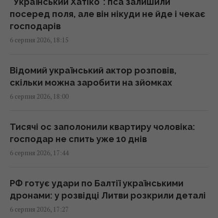
"Український Хатіко": пса залишили
посеред поля, але він нікуди не йде і чекає
Ракет зі США не вистачить: експерт
господарів
пояснив проблему з пусковими
6 серпня 2026, 18:15
установками РФ
17:33 четвер, 06 серпня 2026
Відомий український актор розповів,
скільки можна заробити на зйомках
Не Кіровоград і не Єлисаветград: яка була
6 серпня 2026, 18:00
перша назва Кропивницького
17:15 четвер, 06 серпня 2026
Тисячі ос заполонили квартиру чоловіка:
господар не спить уже 10 днів
Експорт до 15% не зірве накопичення газу
6 серпня 2026, 17:44
на зиму, - аналітик
17:14 четвер, 06 серпня 2026
РФ готує удари по Балтії українськими
дронами: у розвідці Литви розкрили деталі
В Італії через спеку популярні пам'ятки
6 серпня 2026, 17:27
працюватимуть довше: оприлюднено