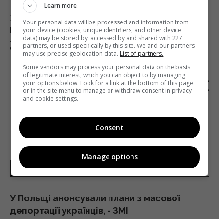
Learn more
Попередня стаття
Your personal data will be processed and information from
your device (cookies, unique identifiers, and other device
БОКС-ОФІС ВІКЕНДУ: НА ЕКРАНАХ США
data) may be stored by, accessed by and shared with 227
ЛІДИРУЮТЬ ВІДРАЗУ ДВА МАРВЕЛІВСЬКИХ
partners, or used specifically by this site. We and our partners
ФІЛЬМИ
may use precise geolocation data.
List of partners.
Наступна стаття
Some vendors may process your personal data on the basis
of legitimate interest, which you can object to by managing
«ПАКУЙТЕ І ЙОГО»: ПІД ЧАС БІЙКИ НА
your options below. Look for a link at the bottom of this page
СТАДІОНІ ЗАТРИМАЛИ ЖУРНАЛІСТА
or in the site menu to manage or withdraw consent in privacy
and cookie settings.
Consent
Manage options
НОВИНИ УКРАЇНИ І СВІТУ
У Польщі анонсували плани з масової
депортації українців, - ЗМІ