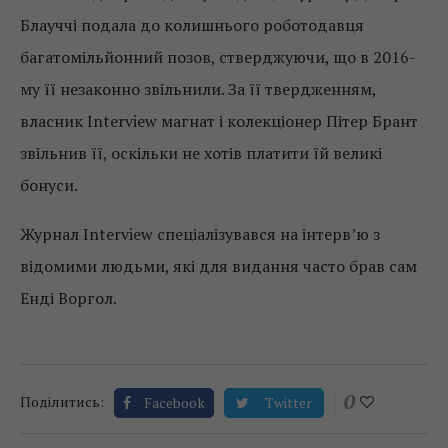
Блауччі подала до колишнього роботодавця
багатомільйонний позов, стверджуючи, що в 2016-
му її незаконно звільнили. За її твердженням,
власник Interview магнат і колекціонер Пітер Брант
звільнив її, оскільки не хотів платити їй великі
бонуси.
Журнал Interview спеціалізувався на інтерв’ю з
відомими людьми, які для видання часто брав сам
Енді Воргол.
0
Поділитись:
Facebook
Twitter