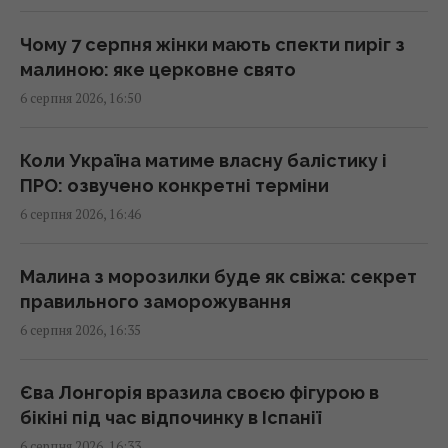
новий графік
17:13 четвер, 06 серпня 2026
Чому 7 серпня жінки мають спекти пиріг з
малиною: яке церковне свято
6 серпня 2026, 16:50
7 серпня: церковне свято сьогодні, чому
потрібно обов’язково подати милостиню
17:10 четвер, 06 серпня 2026
Коли Україна матиме власну балістику і
ПРО: озвучено конкретні терміни
6 серпня 2026, 16:46
Атакований в Лейпцигу літак "Антонова"
перевозив боєприпаси, - ЗМІ
17:08 четвер, 06 серпня 2026
Малина з морозилки буде як свіжа: секрет
правильного заморожування
6 серпня 2026, 16:35
Попри спеку Україна експортує
електроенергію: чи загрожують нам
відключення
Єва Лонгорія вразила своєю фігурою в
17:07 четвер, 06 серпня 2026
бікіні під час відпочинку в Іспанії
6 серпня 2026, 16:33