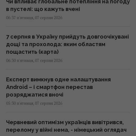
Чи впливає глобальне потепління на погоду
в пустелі: що кажуть вчені
06:37 п'ятниця, 07 серпня 2026
7 серпня в Україну прийдуть довгоочікувані
дощі та прохолода: яким областям
пощастить (карта)
06:30 п'ятниця, 07 серпня 2026
Експерт вимкнув одне налаштування
Android – і смартфон перестав
розряджатися вночі
05:30 п'ятниця, 07 серпня 2026
Червневий оптимізм українців вивітрився,
перелому у війні нема, - німецький оглядач