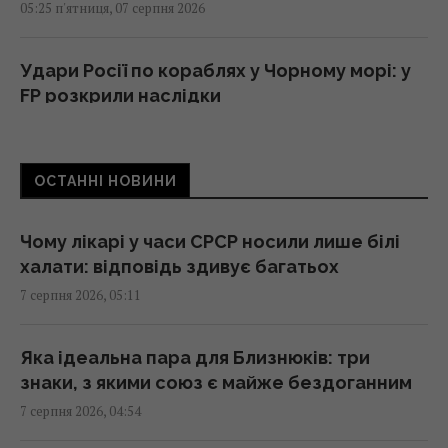
05:25 п'ятниця, 07 серпня 2026
Удари Росії по кораблях у Чорному морі: у
FP розкрили наслідки
04:37 п'ятниця, 07 серпня 2026
ОСТАННІ НОВИНИ
214 мільйонів років тому астероїд залишив
у Канаді "око", видиме з космосу
04:31 п'ятниця, 07 серпня 2026
Чому лікарі у часи СРСР носили лише білі
халати: відповідь здивує багатьох
7 серпня 2026, 05:11
У чому полягає користь волоських горіхів
для серця, мозку та зміцнення імунітету
03:28 п'ятниця, 07 серпня 2026
Яка ідеальна пара для Близнюків: три
знаки, з якими союз є майже бездоганним
7 серпня 2026, 04:54
В Генштабі ЗСУ повідомили, на яку суму
країни НАТО виділять Україні військової