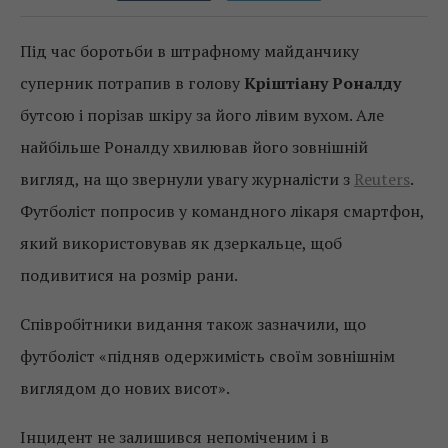
Під час боротьби в штрафному майданчику
суперник потрапив в голову
Кріштіану Роналду
бутсою і порізав шкіру за його лівим вухом. Але
найбільше Роналду хвилював його зовнішній
вигляд, на що звернули увагу журналісти з
Reuters
.
Футболіст попросив у командного лікаря смартфон,
який використовував як дзеркальце, щоб
подивитися на розмір рани.
Співробітники видання також зазначили, що
футболіст «підняв одержимість своїм зовнішнім
виглядом до нових висот».
Інцидент не залишився непоміченим і в