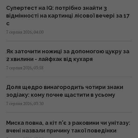
допомоги
Супертест на IQ: потрібно знайти 3
02:52 п'ятниця, 07 серпня 2026
відмінності на картинці лісової вечері за 17
с
7 серпня 2026, 04:00
Кинджал Тутанхамона виявився викуваним
із позаземного металу, - археологи
02:26 п'ятниця, 07 серпня 2026
Як заточити ножиці за допомогою цукру за
2 хвилини - лайфхак від кухаря
7 серпня 2026, 03:58
США запровадили нові санкції проти Куби
за співпрацю з Китаєм та РФ, - Bloomberg
02:05 п'ятниця, 07 серпня 2026
Доля щедро винагородить чотири знаки
зодіаку: кому почне щастити в усьому
7 серпня 2026, 03:30
Як вибратися з багнюки на автомобілі:
названо простий предмет у салоні, що
може допомогти
Миска повна, а кіт п’є з раковини чи унітазу:
01:23 п'ятниця, 07 серпня 2026
вчені назвали причину такої поведінки