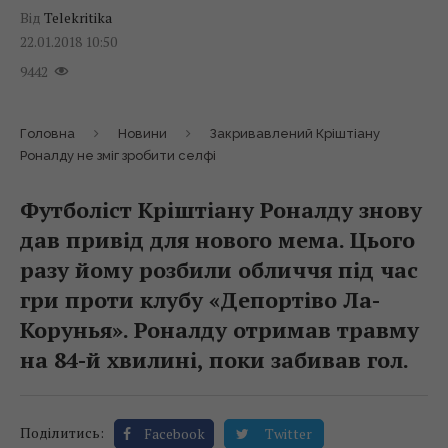
Від
Telekritika
22.01.2018 10:50
9442
Головна
Новини
Закривавлений Кріштіану
Роналду не зміг зробити селфі
Футболіст Кріштіану Роналду знову
дав привід для нового мема. Цього
разу йому розбили обличчя під час
гри проти клубу «Депортіво Ла-
Корунья». Роналду отримав травму
на 84-й хвилині, поки забивав гол.
Поділитись:
Facebook
Twitter