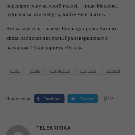
перевіряє рану на своїй голові, – пише Маккола. –
Будь ласка, хто-небудь, дайте мені знати».
Незважаючи на травму, Роналду провів матч до
кінця, забивши два голи. Гра завершилася з
рахунком 7:1 на користь «Реала».
МЕМИ
МЕМЫ
СОЦМЕРЕЖІ
СОЦСЕТИ
ФУТБОЛ
0
Поділитись:
Facebook
Twitter
TELEKRITIKA