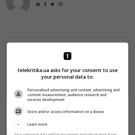
Щотижневий лист з найцікавішим.
Пишемо з любов'ю
!
Підпишіться ще раз, якщо не отримуєте від нас листи
telekritika.ua asks for your consent to use
*
Підписатись→
your personal data to:
Personalised advertising and content, advertising and
Предоставлено SendPulse
content measurement, audience research and
services development
загрузка...
Store and/or access information on a device
Попередня стаття
Learn more
ХТО СТАВ ЛАУРЕАТОМ ПРЕМІЇ ГІЛЬДІЇ
Your personal data will be processed and information from