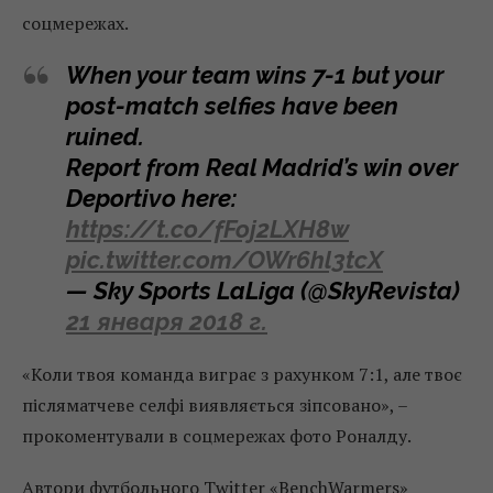
соцмережах.
When your team wins 7-1 but your
post-match selfies have been
ruined.
Report from Real Madrid’s win over
Deportivo here:
https://t.co/fFoj2LXH8w
pic.twitter.com/OWr6hl3tcX
— Sky Sports LaLiga (@SkyRevista)
21 января 2018 г.
«Коли твоя команда виграє з рахунком 7:1, але твоє
післяматчеве селфі виявляється зіпсовано», –
прокоментували в соцмережах фото Роналду.
Автори футбольного Twitter
«BenchWarmers»