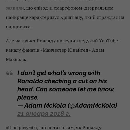
заявили
, що епізод зі смартфоном-дзеркальцем
найкраще характеризує Кріштіану, який страждає на
нарцисизм.
Але на захист Роналду виступив ведучий YouTube-
каналу фанатів «Манчестер Юнайтед» Адам
Маккола.
I don’t get what’s wrong with
Ronaldo checking a cut on his
head. Can someone let me know,
please.
— Adam McKola (@AdamMcKola)
21 января 2018 г.
«Я не розумію, що не так з тим, як Роналду