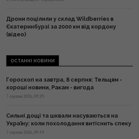
Дрони поцілили у склад Wildberries в
Єкатеринбурзі за 2000 км від кордону
(відео)
09:11 п'ятниця, 07 серпня 2026
ОСТАННІ НОВИНИ
"Люта нічка 2": вийшов трейлер сиквелу
хітової різдвяної екшн-комедії з Девідом
Гарбором (відео)
Гороскоп на завтра, 8 серпня: Тельцям -
09:11 п'ятниця, 07 серпня 2026
хороші новини, Ракам - вигода
7 серпня 2026, 09:29
Порожні грядки в серпні - велика помилка:
що з ними робити після збору врожаю
Сильні дощі та шквали насуваються на
09:00 п'ятниця, 07 серпня 2026
Україну: коли похолодання витіснить спеку
7 серпня 2026, 09:19