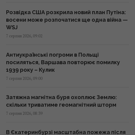
У ці дні серпня клювання не буде: що
показує календар риболова на місяць
Розвідка США розкрила новий план Путіна:
09:00 п'ятниця, 07 серпня 2026
восени може розпочатися ще одна війна —
WSJ
7 серпня 2026, 09:02
Що можна забрати з готельного номера, а
за що доведеться заплатити: пояснення
експертів
Антиукраїнські погроми в Польщі
08:59 п'ятниця, 07 серпня 2026
посиляться, Варшава повторює помилку
1939 року – Кулик
7 серпня 2026, 09:00
Негода накриє пів України: синоптики
оголосили І рівень небезпеки (карта)
08:55 п'ятниця, 07 серпня 2026
Затяжна магнітна буря охоплює Землю:
скільки триватиме геомагнітний шторм
7 серпня 2026, 08:39
Трамп підписав укази про обмеження
громадянства за правом народження у
США
В Єкатеринбурзі масштабна пожежа після