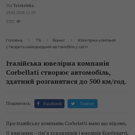
Від
Telekritika
29.01.2018 11:59
5707
Головна
ТБ
Бізнес
Ювелірна компанія
створить найшвидший автомобіль у світі
Італійська ювелірна компанія
Corbellati створює автомобіль,
здатний розганятися до 500 км/год.
Поділитись:
Facebook
Twitter
Про італійську компанію Corbelatti мало що відомо,
її власники – сім’я художників і ювелірів Корбелатті,