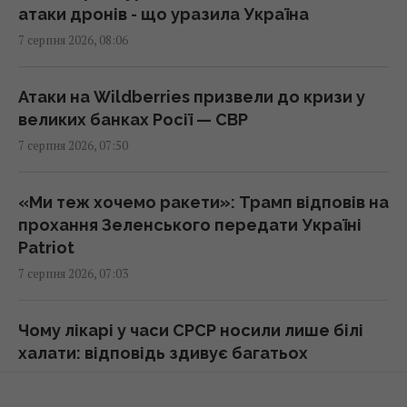
08:49 п'ятниця, 07 серпня 2026
атаки дронів - що уразила Україна
7 серпня 2026, 08:06
"Щенячий патруль", "Морозивник" і "Мотор
Сіті": головні прем'єри в кінотеатрах цього
Атаки на Wildberries призвели до кризи у
тижня
великих банках Росії — СВР
08:47 п'ятниця, 07 серпня 2026
7 серпня 2026, 07:50
Як рицинова олія впливає на волосся:
«Ми теж хочемо ракети»: Трамп відповів на
дослідження пояснюють користь цього
прохання Зеленського передати Україні
народного засобу
Patriot
08:41 п'ятниця, 07 серпня 2026
7 серпня 2026, 07:03
Інцидент у Лейпцигу: у Німеччині
Чому лікарі у часи СРСР носили лише білі
заперечили, що український літак
халати: відповідь здивує багатьох
перевозив боєприпаси
7 серпня 2026, 05:11
08:32 п'ятниця, 07 серпня 2026