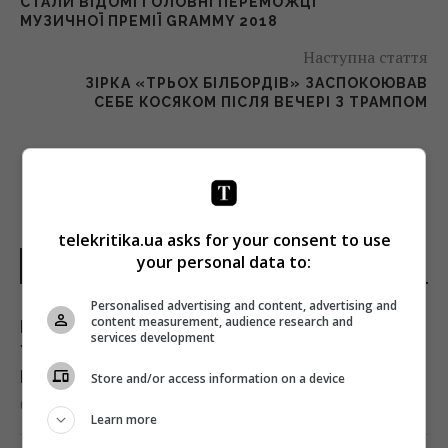
СТАЛИ ВІДОМІ ГОЛОВНІ ПЕРЕМОЖЦІ
МУЗИЧНОЇ ПРЕМІЇ GRAMMY 2018
Наступна стаття
ЗІРКА «ТРЬОХ БІЛБОРДІВ» ЗАСПОКОЮВАВ
СЕБЕ КОСЯКОМ ПІСЛЯ ВЕЧЕРІ З ТРАМПОМ
telekritika.ua asks for your consent to use
your personal data to:
НОВИНИ УКРАЇНИ І СВІТУ
Personalised advertising and content, advertising and
content measurement, audience research and
Генсек ООН засудив масовані удари по
services development
Україні, але назвав ескалацією атаки в тил
Росії
Store and/or access information on a device
09:39 п'ятниця, 07 серпня 2026
Learn more