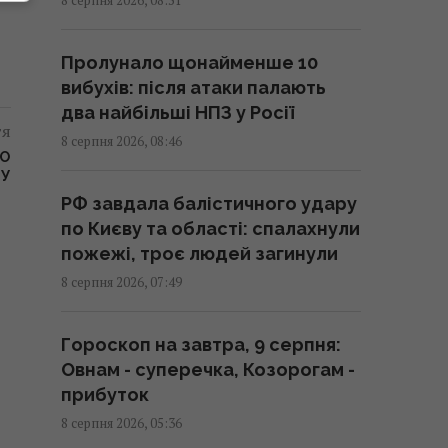
Гороскоп на 8 серпня за
картами Таро: Дівам -
Пролунало щонайменше 10
суперечки, Ракам - емоції
вибухів: після атаки палають
08:20 субота, 08 серпня 2026
два найбільші НПЗ у Росії
тя
8 серпня 2026, 08:46
Похолодання та дощі йдуть по
РО
КУ
Україні: де 8 серпня стане
РФ завдала балістичного удару
свіжіше
по Києву та області: спалахнули
08:15 субота, 08 серпня 2026
пожежі, троє людей загинули
8 серпня 2026, 07:49
Гороскоп на 8 серпня: Левам –
відпочинок, Козерогам –
Гороскоп на завтра, 9 серпня:
зустріч з рідними
Овнам - суперечка, Козорогам -
08:10 субота, 08 серпня 2026
прибуток
8 серпня 2026, 05:36
Росіяни вчергове атакували