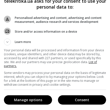
telekritika.ua asks for your consent to use your
personal data to:
Personalised advertising and content, advertising and content
measurement, audience research and services development
Store and/or access information on a device
Learn more
Your personal data will be processed and information from your device
(cookies, unique identifiers, and other device data) may be stored by,
accessed by and shared with 227 partners, or used specifically by this
site. We and our partners may use precise geolocation data.
List of
partners.
Some vendors may process your personal data on the basis of legitimate
interest, which you can object to by managing your options below. Look
for a link at the bottom of this page or in the site menu to manage or
кавішим. Пишемо з любов'ю
!
withdraw consent in privacy and cookie settings.
е від нас листи
Manage options
Consent
*
Підписатись→