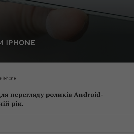
И IPHONE
и iPhone
ля перегляду роликів Android-
ій рік.