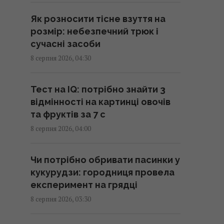
Київ: виникли масштабні
Як розносити тісне взуття на
пожежі, є постраждалі (фото)
розмір: небезпечний трюк і
08:09 субота, 08 серпня 2026
сучасні засоби
8 серпня 2026, 04:30
Чи можна їсти огризок яблука:
що станеться, якщо
Тест на IQ: потрібно знайти 3
проковтнути насіння
відмінності на картинці овочів
07:55 субота, 08 серпня 2026
та фруктів за 7 с
8 серпня 2026, 04:00
РФ повністю знищила житловий
будинок на Київщині: загинуло
Чи потрібно обривати пасинки у
троє людей, серед них дитина
кукурудзи: городниця провела
07:36 субота, 08 серпня 2026
експеримент на грядці
8 серпня 2026, 03:30
Полуниця проти лохини:
дослідження показало, в якій