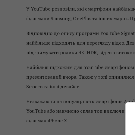
У YouTube розповіли, які смартфони найбільш
флагмани Samsung, OnePlus та інших марок. П
Відповідно до опису програми YouTube Signatur
найбільше підходять для перегляду відео. Де
підтримувати ролики 4К, HDR, відео з високо
Найбільш підхожим для YouTube смартфоном ф
презентований вчора. Також у топі опинилися 
Sirocco та інші девайси.
Незважаючи на популярність смартфонів Apple,
YouTube або навмисно склав топ виключно з An
флагман iPhone X