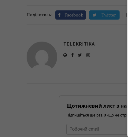
0
Поділитись:
Facebook
Twitter
TELEKRITIKA
Щотижневий лист з найці
Підпишіться ще раз, якщо не отримуєт