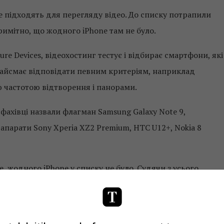
е підходять для перегляду відео. До списку потрапили
римітно, що жодного iPhone там не було.
e Devices, відеохостинг тестує і відбирає смартфони, які
вайсмає відповідати певним критеріям, наприклад
ю частотою відтворення і панорами.
ахівці назвали флагман Samsung Galaxy Note 9,
апарати Sony Xperia XZ2 Premium, HTC U12+, Nokia 8
 жодного iPhone у списку не було. Судячи з усього,
droid-девайсів, або експертів чимось не влаштував навіт