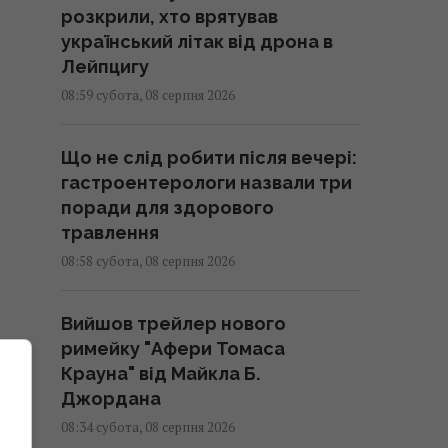
розкрили, хто врятував
український літак від дрона в
Лейпцигу
08:59 субота, 08 серпня 2026
Що не слід робити після вечері:
гастроентерологи назвали три
поради для здорового
травлення
08:58 субота, 08 серпня 2026
Вийшов трейлер нового
римейку "Афери Томаса
ь
Крауна" від Майкла Б.
Джордана
08:34 субота, 08 серпня 2026