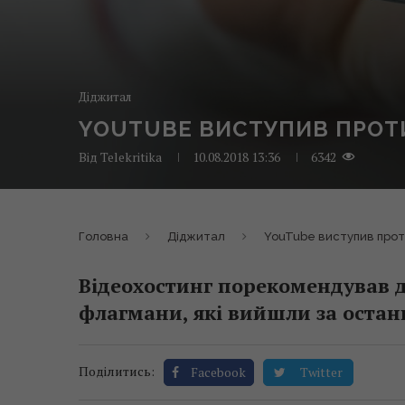
Діджитал
YOUTUBE ВИСТУПИВ ПРОТ
Від
Telekritika
10.08.2018 13:36
6342
Головна
Діджитал
YouTube виступив прот
Відеохостинг порекомендував д
флагмани, які вийшли за останн
Поділитись:
Facebook
Twitter