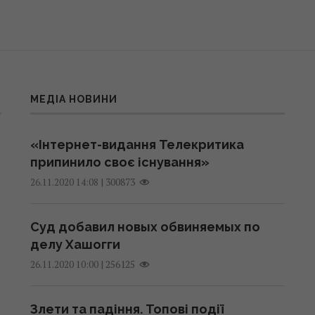
МЕДІА НОВИНИ
«Інтернет-видання Телекритика
припинило своє існування»
|
300873
26.11.2020 14:08
Суд добавил новых обвиняемых по
делу Хашогги
|
256125
26.11.2020 10:00
Злети та падіння. Топові події