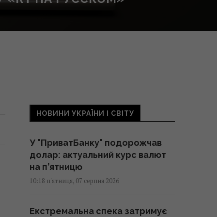
НОВИНИ УКРАЇНИ І СВІТУ
У "ПриватБанку" подорожчав
долар: актуальний курс валют
на п’ятницю
10:18 п'ятниця, 07 серпня 2026
Екстремальна спека затримує