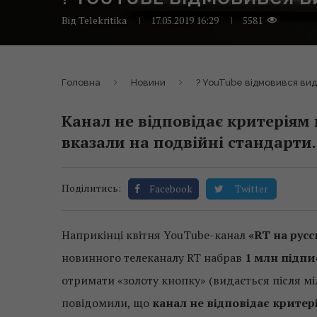
Від
Telekritika
17.05.2019 16:29
5581
Головна
Новини
? YouTube відмовився вид
Канал не відповідає критеріям 
вказали на подвійні стандарти.
Поділитись:
Facebook
Twitter
Наприкінці квітня YouTube-канал
«RT на рус
новинного телеканалу RT набрав
1 млн підпи
отримати «золоту кнопку» (видається після м
повідомили, що
канал не відповідає крите