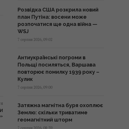
Розвідка США розкрила новий
Вікно часу: вчені зробили
план Путіна: восени може
прорив у лікування
розпочатися ще одна війна —
найагресивнішого раку мозку
WSJ
09:30 п'ятниця, 07 серпня 2026
7 серпня 2026, 09:02
Пенсія без стажу: скільки
Антиукраїнські погроми в
отримає пенсіонер, який ніколи
Польщі посиляться, Варшава
не працював
повторює помилку 1939 року –
09:30 п'ятниця, 07 серпня 2026
Кулик
7 серпня 2026, 09:00
Три знаки Зодіаку незабаром
тя
здійснять усі свої мрії, але за
Затяжна магнітна буря охоплює
однієї умови
ТИ
Землю: скільки триватиме
І»
09:25 п'ятниця, 07 серпня 2026
геомагнітний шторм
7 серпня 2026, 08:39