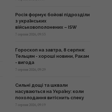
09:45 п'ятниця, 07 серпня 2026
Росія формує бойові підрозділи
Чому люди постійно відчувають
з українських
сором: названо 7 проблем з
військовополонених – ISW
дитинства
7 серпня 2026, 09:53
09:45 п'ятниця, 07 серпня 2026
Гороскоп на завтра, 8 серпня:
Куди поїхати замість Венеції чи
Тельцям - хороші новини, Ракам
Балі: названо 10 мальовничих
- вигода
місць без натовпів туристів
7 серпня 2026, 09:29
09:44 п'ятниця, 07 серпня 2026
Сильні дощі та шквали
Генсек ООН засудив масовані
насуваються на Україну: коли
удари по Україні, але назвав
похолодання витіснить спеку
ескалацією атаки в тил Росії
7 серпня 2026, 09:19
09:39 п'ятниця, 07 серпня 2026