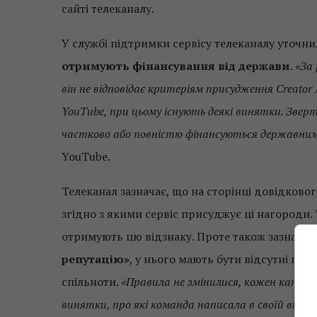
сайті телеканалу.
У службі підтримки сервісу телеканалу уточн
отримують фінансування від держави
.
«За 
він не відповідає критеріям присудження Creator
YouTube, при цьому існують деякі винятки. Звер
частково або повністю фінансуються державним
YouTube.
Телеканал зазначає, що на сторінці довідково
згідно з якими сервіс присуджує ці нагороди.
отримують цю відзнаку. Проте також зазначає
репутацію»
, у нього мають бути відсутні по
спільноти.
«Правила не змінилися, кожен канал 
винятки, про які команда написала в своїй відпо