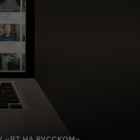
 «RT НА РУССКОМ»