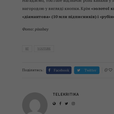
Нагадаємо, YouTube відзначає роль каналів у
нагородою у вигляді кнопки. Крім
«золотої 
«діамантова» (10 млн підписників) і «рубін
Фото: pixabay
RT
YOUTUBE
0
Поділитись:
Facebook
Twitter
TELEKRITIKA