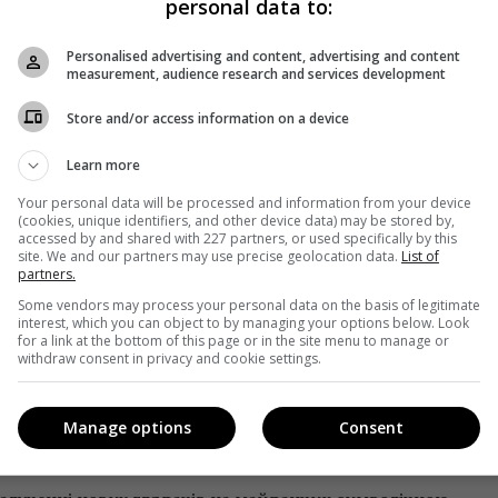
personal data to:
я державними органами”. На жаль, фінальне рішення з таких
и RT у службі підтримки YouTube.
Personalised advertising and content, advertising and content
measurement, audience research and services development
 RT іншими мовами (англійська та іспанська) вже
Store and/or access information on a device
ом» у 2014 році був удостоєний «срібної кнопки», коли
Learn more
тисяч. RT en Español сягнув мільйона підписників у
Your personal data will be processed and information from your device
ube-акаунті з’явилося повідомлення, в якому пропонувалос
(cookies, unique identifiers, and other device data) may be stored by,
accessed by and shared with 227 partners, or used specifically by this
у.
«В офіс RT вона прибула за кілька місяців – у квітні 2018-го. 
site. We and our partners may use precise geolocation data.
List of
partners.
ідеохостингу не викликало»,
– додає телеканал.
Some vendors may process your personal data on the basis of legitimate
interest, which you can object to by managing your options below. Look
еохостинг у подвійних стандартах.
«Подвійні стандарти в
for a link at the bottom of this page or in the site menu to manage or
withdraw consent in privacy and cookie settings.
Вони існують від створення. Починаючи від боротьби з
ю боротьбою з певними структурами, які не близькі по дух
Manage options
Consent
зі своїх менеджерів телеканал.