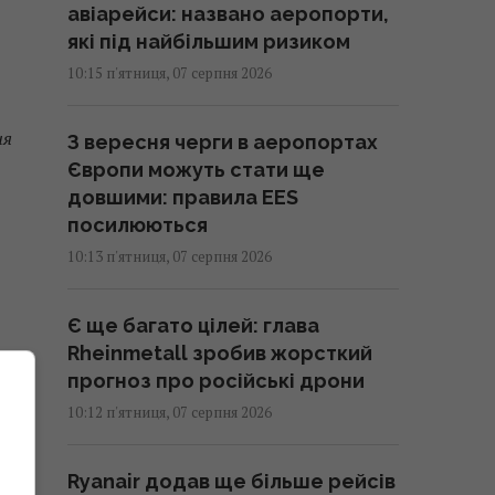
авіарейси: названо аеропорти,
які під найбільшим ризиком
10:15 п'ятниця, 07 серпня 2026
ня
З вересня черги в аеропортах
Європи можуть стати ще
довшими: правила EES
посилюються
10:13 п'ятниця, 07 серпня 2026
Є ще багато цілей: глава
Rheinmetall зробив жорсткий
прогноз про російські дрони
10:12 п'ятниця, 07 серпня 2026
я
Ryanair додав ще більше рейсів