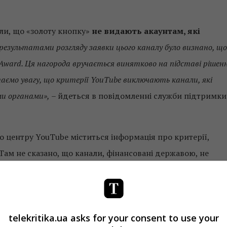
или, що «золоту кнопку»
не видають акаунтам, які
результатами розгляду заявки цього каналу було визнано, що
 Award. Ця нагорода вручається винятково на підставі рішен
таємо увагу, що критерії YouTube виключають канали, які
и органами»,
– йдеться в повідомленні служби підтримки
го центру YouTube міститься інформація про критерії,
 Там не сказано, що канали, фінансовані державою, не
ться, що канал на відеохостингу
повинен мати «хорошу
передження про порушення авторських прав і принципів
перевіряється командою, і до правил можуть застосовуватис
telekritika.ua asks for your consent to use your
віді: “Звертаємо увагу, що критерії YouTube виключають