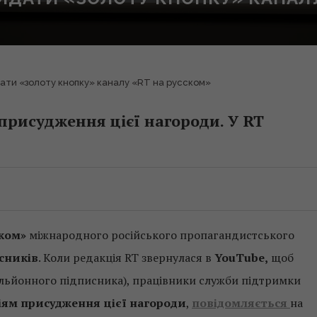
ати «золоту кнопку» каналу «RT на русском»
присудження цієї нагороди. У RT
ском»
міжнародного російського пропагандистського
сників
. Коли редакція RT звернулася в
YouTube,
щоб
ільйонного підписника), працівники служби підтримки
ріям присудження цієї нагороди
,
повідомляється
на