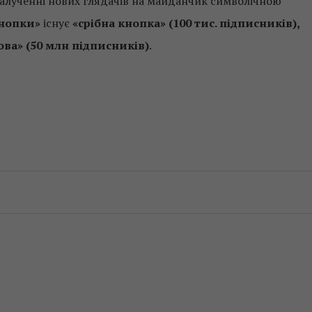
 залученні нових глядачів на майданчик символічною
кнопки»
існує
«срібна кнопка» (100 тис. підписників),
ова» (50 млн підписників)
.