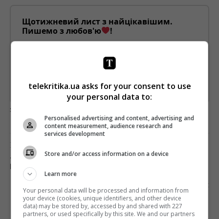
Щотижневий лист з найцікавішим.
Пишемо з любов'ю
!
Підпишіться ще раз, якщо не отримуєте від нас листи
*
Підписатись→
telekritika.ua asks for your consent to use
Предоставлено SendPulse
your personal data to:
загрузка...
Personalised advertising and content, advertising and
content measurement, audience research and
services development
Попередня стаття
Store and/or access information on a device
«КВАРТАЛ 95» ЗІБРАВ РЕКОРДНІ 210 ТИСЯЧ
ГЛЯДАЧІВ
Learn more
Наступна стаття
Your personal data will be processed and information from
ТЕЛЕРЕЙТИНГИ: ПАРАД, КОНЦЕРТ І
your device (cookies, unique identifiers, and other device
data) may be stored by, accessed by and shared with 227
«ПОЛІЦЕЙСЬКА АКАДЕМІЯ»
partners, or used specifically by this site. We and our partners