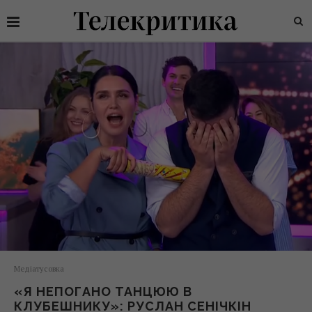
Медіатусовка
«Я НЕПОГАНО ТАНЦЮЮ В
КЛУБЕШНИКУ»: РУСЛАН СЕНІЧКІН