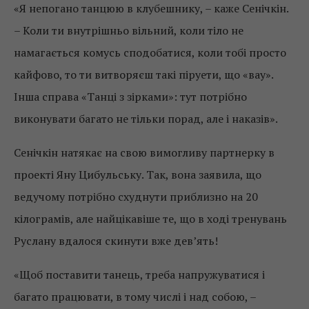
«Я непогано танцюю в клубешнику, – каже Сенічкін.
– Коли ти внутрішньо вільний, коли тіло не
намагається комусь сподобатися, коли тобі просто
кайфово, то ти витворяєш такі піруети, що «вау».
Інша справа «Танці з зірками»: тут потрібно
виконувати багато не тільки порад, але і наказів».
Сенічкін натякає на свою вимогливу партнерку в
проекті Яну Цибульську. Так, вона заявила, що
ведучому потрібно схуднути приблизно на 20
кілограмів, але найцікавіше те, що в ході тренувань
Руслану вдалося скинути вже дев’ять!
«Щоб поставити танець, треба напружуватися і
багато працювати, в тому числі і над собою, –