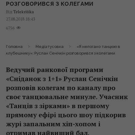
РОЗГОВОРИВСЯ З КОЛЕГАМИ
Від
Telekritika
27.08.2018 18:43
6756
Головна
Медіатусовка
«Я непогано танцюю в
клубешнику»: Руслан Сенічкін розговорився з колегами
Ведучий ранкової програми
«Сніданок з 1+1» Руслан Сенічкін
розповів колегам по каналу про
своє танцювальне минуле. Учасник
«Танців з зірками» в першому
прямому ефірі цього шоу підкорив
журі запальним хіп-хопом і
отримав найвищий бал.