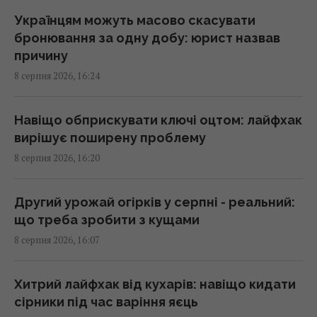
для цього потрібно
Українцям можуть масово скасувати
16:03 субота, 08 серпня 2026
бронювання за одну добу: юрист назвав
причину
8 серпня 2026, 16:24
Навіщо Вучич запросив Зеленського в
гості: NZZ розкрив приховану стратегію
Сербії
Навіщо обприскувати ключі оцтом: лайфхак
15:57 субота, 08 серпня 2026
вирішує поширену проблему
8 серпня 2026, 16:20
Денисенко вдруге вийшла заміж: обранець
акторки опублікував фото та зробив заяву
Другий урожай огірків у серпні - реальний:
15:45 субота, 08 серпня 2026
що треба зробити з кущами
8 серпня 2026, 16:07
Космічна програма Росії залежить від
Китаю: ЗМІ розкрили деталі
Хитрий лайфхак від кухарів: навіщо кидати
15:31 субота, 08 серпня 2026
сірники під час варіння яєць