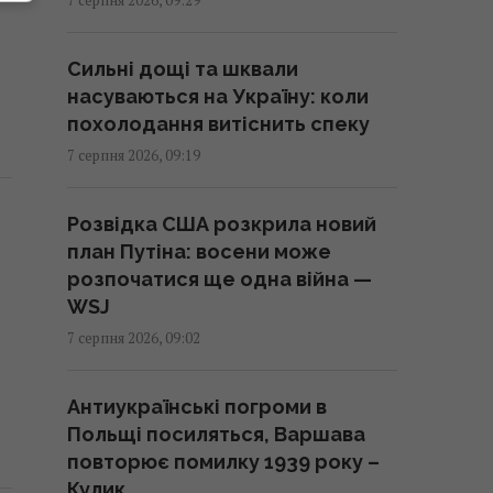
робити після збору врожаю
09:00 п'ятниця, 07 серпня 2026
Сильні дощі та шквали
насуваються на Україну: коли
У ці дні серпня клювання не
похолодання витіснить спеку
буде: що показує календар
7 серпня 2026, 09:19
риболова на місяць
09:00 п'ятниця, 07 серпня 2026
Розвідка США розкрила новий
план Путіна: восени може
Що можна забрати з
розпочатися ще одна війна —
готельного номера, а за що
WSJ
доведеться заплатити:
7 серпня 2026, 09:02
пояснення експертів
08:59 п'ятниця, 07 серпня 2026
Антиукраїнські погроми в
Польщі посиляться, Варшава
Негода накриє пів України:
повторює помилку 1939 року –
синоптики оголосили І рівень
Кулик