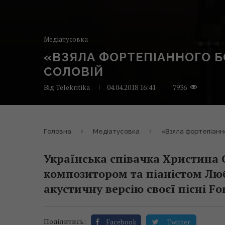
Медіатусовка
«ВЗЯЛА ФОРТЕПІАННОГО Б
СОЛОВІЙ
Від
Telekritika
04.04.2018 16:41
7936
Головна
Медіатусовка
«Взяла фортепіанно
Українська співачка Христина С
композитором та піаністом Л
акустичну версію своєї пісні Fo
Поділитись:
Facebook
Twitter