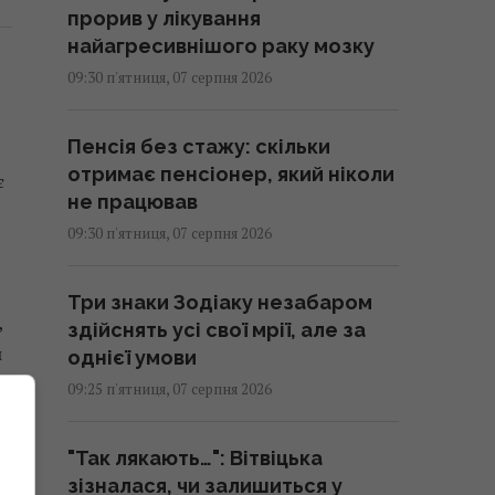
прорив у лікування
найагресивнішого раку мозку
09:30 п'ятниця, 07 серпня 2026
Пенсія без стажу: скільки
отримає пенсіонер, який ніколи
є
не працював
09:30 п'ятниця, 07 серпня 2026
Три знаки Зодіаку незабаром
,
здійснять усі свої мрії, але за
и
однієї умови
09:25 п'ятниця, 07 серпня 2026
"Так лякають…": Вітвіцька
зізналася, чи залишиться у