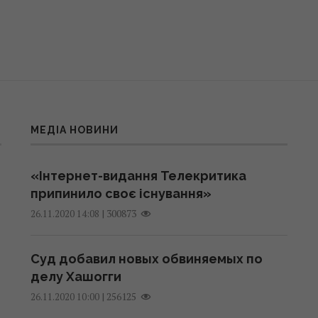
МЕДІА НОВИНИ
«Інтернет-видання Телекритика
припинило своє існування»
|
300873
26.11.2020 14:08
Суд добавил новых обвиняемых по
делу Хашогги
|
256125
26.11.2020 10:00