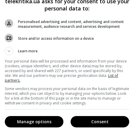
telekritika.ua asks for your consent to use your
personal data to:
душі, про що вони поспішили повідомити.
Personalised advertising and content, advertising and content
 написав один з користувачів.
measurement, audience research and services development
вді вийшло дуже пронизливим і ніжним.
Store and/or access information on a device
Learn more
інімаліст українського походження, є найшвидшим
Your personal data will be processed and information from your device
 майстром фортепіанного кунг-фу.
(cookies, unique identifiers, and other device data) may be stored by,
accessed by and shared with 227 partners, or used specifically by this
site. We and our partners may use precise geolocation data.
List of
ві – композитор дасть концерт у рамках свого світового
partners.
Some vendors may process your personal data on the basis of legitimate
interest, which you can object to by managing your options below. Look
for a link at the bottom of this page or in the site menu to manage or
withdraw consent in privacy and cookie settings.
Manage options
Consent