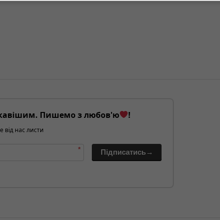
кавішим. Пишемо з любов'ю
!
е від нас листи
*
Підписатись→