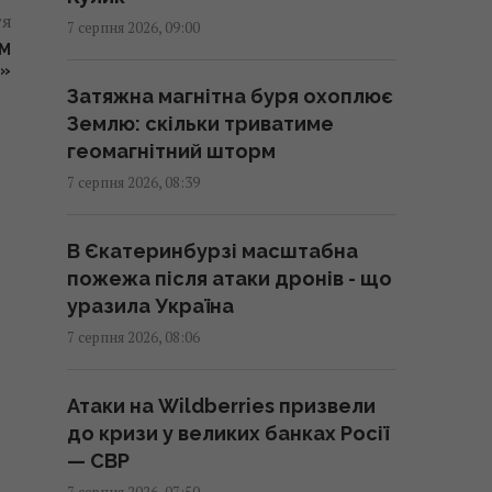
небезпеки (карта)
тя
7 серпня 2026, 09:00
08:55 п'ятниця, 07 серпня 2026
ИМ
А»
Затяжна магнітна буря охоплює
Трамп підписав укази про
Землю: скільки триватиме
обмеження громадянства за
геомагнітний шторм
правом народження у США
7 серпня 2026, 08:39
08:49 п'ятниця, 07 серпня 2026
В Єкатеринбурзі масштабна
"Щенячий патруль",
пожежа після атаки дронів - що
"Морозивник" і "Мотор Сіті":
уразила Україна
головні прем'єри в кінотеатрах
7 серпня 2026, 08:06
цього тижня
08:47 п'ятниця, 07 серпня 2026
Атаки на Wildberries призвели
до кризи у великих банках Росії
Як рицинова олія впливає на
— СВР
волосся: дослідження
7 серпня 2026, 07:50