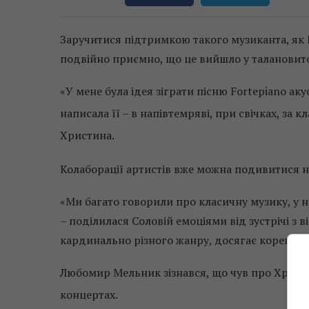
Заручитися підтримкою такого музиканта, як М
подвійно приємно, що це вийшло у талановито
«У мене була ідея зіграти пісню Fortepiano ак
написала її – в напівтемряві, при свічках, за 
Христина.
Колаборації артистів вже можна подивитися н
«Ми багато говорили про класичну музику, у н
– поділилася Соловій емоціями від зустрічі з 
кардинально різного жанру, досягає коренів 
Любомир Мельник зізнався, що чув про Христину
концертах.