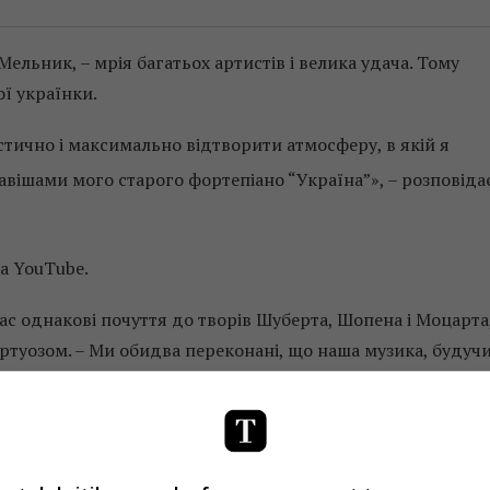
ельник, – мрія багатьох артистів і велика удача. Тому
ї українки.
устично і максимально відтворити атмосферу, в якій я
клавішами мого старого фортепіано “Україна”», – розповіда
а YouTube.
ас однакові почуття до творів Шуберта, Шопена і Моцарта
віртуозом. – Ми обидва переконані, що наша музика, будуч
українського народного мелосу».
 ще до їх співпраці, але, на жаль, не бував на її