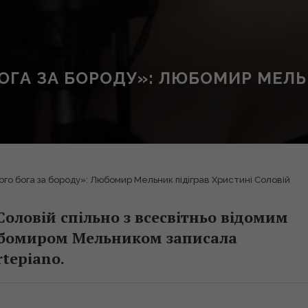
ОГА ЗА БОРОДУ»: ЛЮБОМИР МЕЛЬ
го бога за бороду»: Любомир Мельник підіграв Христині Соловій
оловій спільно з всесвітньо відомим
юбомиром Мельником записала
rtepiano.