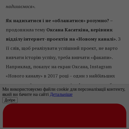
надихаємося».
Як надихатися і не «облажатися» розумно? –
продовжила тему
Оксана Касаткіна, керівник
відділу інтернет-проектів на «Новому каналі».
З
її слів, щоб реалізувати успішний проект, не варто
вивчати історію успіху, треба вивчати «факапи».
Наприклад, показує на екран Оксана, Instagram
«Нового каналу» в 2017 році – один з найбільших
серед українських телеканалів.
«І ось ми розслабили
булки і… нас блокують. Нас блокують тричі: три місяці
аккаунт недоступний. У керівництва – паніка, у мене –
сиве волосся. І саме завдяки цій помилці ми детально
вивчили алгоритм Instagram і знайшли купу своїх