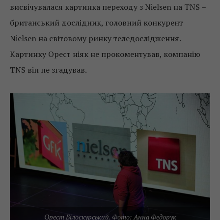
висвічувалася картинка переходу з Nielsen на TNS –
британський дослідник, головний конкурент
Nielsen на світовому ринку теледослідження.
Картинку Орест ніяк не прокоментував, компанію
TNS він не згадував.
Орест Білоскурський. Фото: Анна Федорук