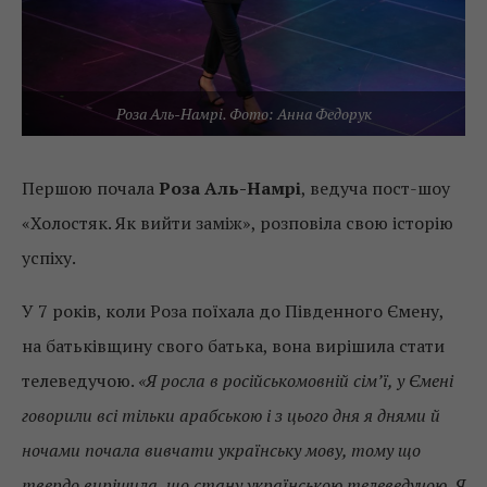
Роза Аль-Намрі. Фото: Анна Федорук
Першою почала
Роза Аль-Намрі
, ведуча пост-шоу
«Холостяк. Як вийти заміж», розповіла свою історію
успіху.
У 7 років, коли Роза поїхала до Південного Ємену,
на батьківщину свого батька, вона вирішила стати
телеведучою.
«Я росла в російськомовній сім’ї, у Ємені
говорили всі тільки арабською і з цього дня я днями й
ночами почала вивчати українську мову, тому що
твердо вирішила, що стану українською телеведучою. Я