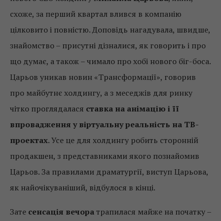
схоже, за перший квартал влився в компанію
цілковито і повністю. Доповідь нагадувала, швидше,
знайомство – присутні дізналися, як говорить і про
що думає, а також – чимало про хобі нового біг-боса.
Царьов уникав новин «Трансформації», говорив
про майбутнє холдингу, а з меседжів для ринку
чітко проглядалася
ставка на анімацію і її
впровадження у віртуальну реальність на ТВ-
проектах
. Усе це для холдингу робить сторонній
продакшен, з представниками якого познайомив
Царьов. За правилами драматургії, виступ Царьова,
як найочікуваніший, відбулося в кінці.
Зате
сенсація вечора
трапилася майже на початку –