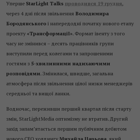
Уперше
StarLight Talks
проводився 19 грудня
,
через 4 дні після звільнення
Володимира
Бородянського
і напередодні початку нового етапу
проекту
«Трансформації»
. Формат івенту з того
часу не змінився – десять працівників групи
виступили перед колегами та запрошеними
гостями з
5-хвилинними надихаючими
розповідями
. Змінилася, швидше, загальна
атмосфера після звільнення цілої низки менеджерів
середньої та вищої ланки.
Водночас, переживши перший квартал після старту
змін, StarLightMedia оптимізму не втратив. Другий
захід запам’ятається першим публічним дебютом
нового СЕО холдингу
Михайла Царьова
, який,