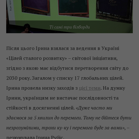
Ті самі три білборди
Після цього Ірина взялася за ведення в Україні
«Цілей сталого розвитку» – світової ініціативи,
згідно з якою має відбутися перетворення світу до
2030 року. Загалом у списку 17 глобальних цілей.
Ірина провела низку заходів з
цієї теми
. На думку
Ірини, українцям не вистачає послідовності та
стійкості в досягненні цілей.
«Дуже часто ми
здаємося за 5 хвилин до перемоги. Тому не бійтеся бути
незрозумілими, трохи ку-ку і перемога буде за вами»
, –
резюмувала Ірина Рубіс.