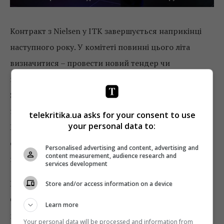
Контракт з Nielsen у ІТК завершується наприкінці
наступного року. У комітеті повинні цього літа
визначитися – провести новий тендер чи
продовжити контракт з Nielsen. Невже в телегрупі
SLM зробили ставку на тендер з метою обрати
нового вимірювача – TNS? Вважати презентацію
telekritika.ua asks for your consent to use
your personal data to:
Білоскурського випадковою або проявом
самодіяльності не варто – всі презентації спікерів
Personalised advertising and content, advertising and
content measurement, audience research and
проходять попередній відбір і премодерацію.
services development
Підтвердження цього було в наступних словах
Store and/or access information on a device
Ореста. У квітні 2006 року Валентин Коваль
Learn more
попросив Ореста відстежувати аномальне
Your personal data will be processed and information from