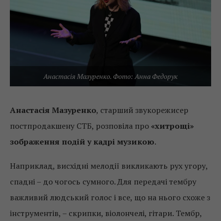
Анастасія Мазуренко. Фото: Анна Федорук
Анастасія Мазуренко
, старший звукорежисер
постпродакшену СТБ, розповіла про
«хитрощі»
зображення подій у кадрі музикою
.
Наприклад, висхідні мелодії викликають рух угору,
спадні – до чогось сумного. Для передачі тембру
важливий людський голос і все, що на нього схоже з
інструментів, – скрипки, віолончелі, гітари. Тембр,