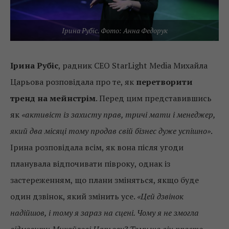
Ірина Рубіс. Фото: Анна Федорук
Ірина Рубіс
, радник СЕО StarLight Media Михайла
Царьова розповідала про те, як
перетворити
тренд на мейнстрім
. Перед цим представившись
як
«активіст із захисту прав, тричі мати і менеджер,
який два місяці тому продав свій бізнес дуже успішно»
.
Ірина розповідала всім, як вона після угоди
планувала відпочивати півроку, однак із
застереженням, що плани зміняться, якщо буде
один дзвінок, який змінить усе.
«Цей дзвінок
надійшов, і тому я зараз на сцені. Чому я не змогла
відмовити Михайлові Царьову? Тому що він просто