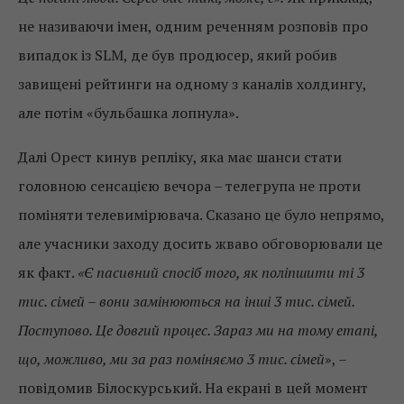
не називаючи імен, одним реченням розповів про
випадок із SLM, де був продюсер, який робив
завищені рейтинги на одному з каналів холдингу,
але потім «бульбашка лопнула».
Далі Орест кинув репліку, яка має шанси стати
головною сенсацією вечора – телегрупа не проти
поміняти телевимірювача. Сказано це було непрямо,
але учасники заходу досить жваво обговорювали це
як факт.
«Є пасивний спосіб того, як поліпшити ті 3
тис. cімей – вони замінюються на інші 3 тис. сімей.
Поступово. Це довгий процес. Зараз ми на тому етапі,
що, можливо, ми за раз поміняємо 3 тис. сімей
», –
повідомив Білоскурський. На екрані в цей момент