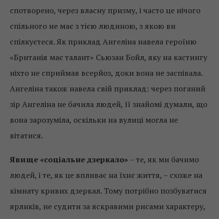
спотворено, через власну призму, і часто це нічого
спільного не має з тією людиною, з якою ви
спілкуєтеся. Як приклад Ангеліна навела героїню
«Британія має талант» Сьюзан Бойл, яку на кастингу
ніхто не сприймав всерйоз, доки вона не заспівала.
Ангеліна також навела свій приклад: через поганий
зір Ангеліна не бачила людей, її знайомі думали, що
вона зарозуміла, оскільки на вулиці могла не
вітатися.
Явище «соціальне дзеркало»
– те, як ми бачимо
людей, і те, як це впливає на їхнє життя, – схоже на
кімнату кривих дзеркал. Тому потрібно позбуватися
ярликів, не судити за яскравими рисами характеру,