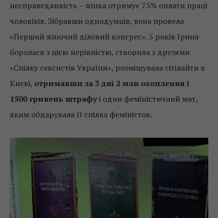
несправедливість – жінка отримує 75% оплати праці
чоловіків. Зібравши однодумців, вона провела
«Перший жіночий діловий конгрес». 5 років Ірина
боролася з цією нерівністю, створила з друзями
«Спілку сексистів України», розміщувала сітілайти в
Києві,
отримавши за 3 дні 2 млн охоплення і
1500 гривень штрафу
і один феміністичний мат,
яким обдарувала її спілка феміністок.