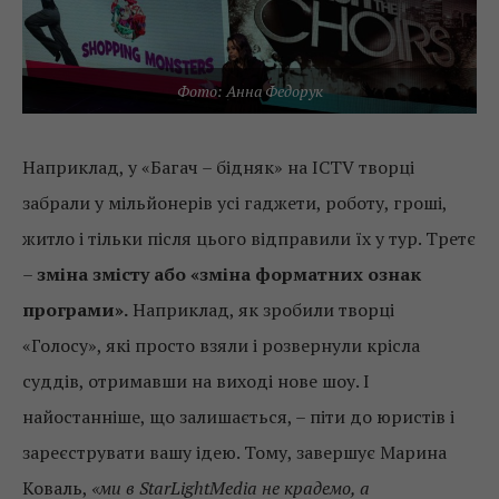
Фото: Анна Федорук
Наприклад, у «Багач – бідняк» на ICTV творці
забрали у мільйонерів усі гаджети, роботу, гроші,
житло і тільки після цього відправили їх у тур. Третє
–
зміна змісту або «зміна форматних ознак
програми».
Наприклад, як зробили творці
«Голосу», які просто взяли і розвернули крісла
суддів, отримавши на виході нове шоу. І
найостанніше, що залишається, – піти до юристів і
зареєструвати вашу ідею. Тому, завершує Марина
Коваль,
«ми в StarLightMedia не крадемо, а