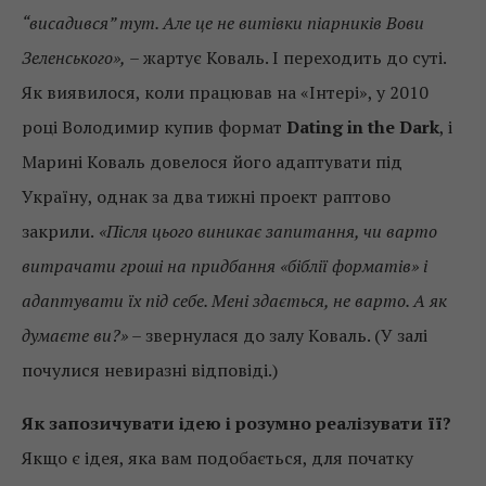
“висадився” тут. Але це не витівки піарників Вови
Зеленського»,
– жартує Коваль. І переходить до суті.
Як виявилося, коли працював на «Інтері», у 2010
році Володимир купив формат
Dating in the Dark
, і
Марині Коваль довелося його адаптувати під
Україну, однак за два тижні проект раптово
закрили.
«Після цього виникає запитання, чи варто
витрачати гроші на придбання «біблії форматів» і
адаптувати їх під себе. Мені здається, не варто. А як
думаєте ви?»
– звернулася до залу Коваль. (У залі
почулися невиразні відповіді.)
Як запозичувати ідею і розумно реалізувати її?
Якщо є ідея, яка вам подобається, для початку