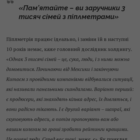
«Пам’ятайте – ви заручники 3
тисяч сімей з піплметрами»
Піплметрія працює ідеально, і заміни їй в наступні
10 років немає, каже головний дослідник холдингу.
«
Однак 3 тисячі сімей – це, сука, люди, і з ними можна
домовитися. Починаючи від Мексики і закінчуючи
Китаєм з провідними компаніями відбувалися ситуації,
які називали панельними скандалами. Варіант перший:
є продюсери, які знаходять кілька адрес, їх дивляться, і
вони радісно тікають. І є другий варіант – шахраї, які
скуповують адреси, а потім пропонують вам або
вашим колегам за гроші зробити рейтинги кращими.
Це погані люди. Серед вас такі, може, є».
Як приклад,