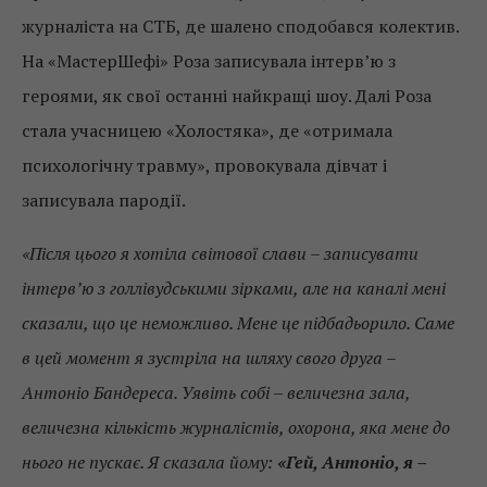
журналіста на СТБ, де шалено сподобався колектив.
На «МастерШефі» Роза записувала інтерв’ю з
героями, як свої останні найкращі шоу. Далі Роза
стала учасницею «Холостяка», де «отримала
психологічну травму», провокувала дівчат і
записувала пародії.
«Після цього я хотіла світової слави – записувати
інтерв’ю з голлівудськими зірками, але на каналі мені
сказали, що це неможливо. Мене це підбадьорило. Саме
в цей момент я зустріла на шляху свого друга –
Антоніо Бандереса. Уявіть собі – величезна зала,
величезна кількість журналістів, охорона, яка мене до
нього не пускає. Я сказала йому:
«Гей, Антоніо, я –