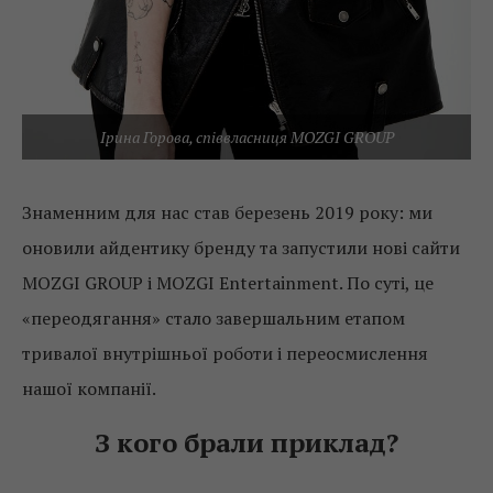
Ірина Горова, співвласниця MOZGI GROUP
Знаменним для нас став березень 2019 року: ми
оновили айдентику бренду та запустили нові сайти
MOZGI GROUP і MOZGI Entertainment. По суті, це
«переодягання» стало завершальним етапом
тривалої внутрішньої роботи і переосмислення
нашої компанії.
З кого брали приклад?