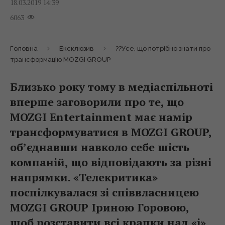
18.03.2019 14:39
6063
Головна
Ексклюзив
??Усе, що потрібно знати про
трансформацію MOZGI GROUP
Близько року тому в медіаспільноті
вперше заговорили про те, що
MOZGI Entertainment має намір
трансформуватися в MOZGI GROUP,
об’єднавши навколо себе шість
компаній, що відповідають за різні
напрямки. «Телекритика»
поспілкувалася зі співвласницею
MOZGI GROUP Іриною Горовою,
щоб розставити всі крапки над «i».