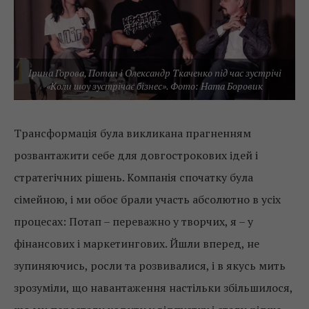
Ірина Горова, Потап і Олександр Ткаченко під час зустрічі
«Коли шоу зустрічає бізнес». Фото: Ната Боровик
Трансформація була викликана прагненням
розвантажити себе для довгострокових ідей і
стратегічних рішень. Компанія спочатку була
сімейною, і ми обоє брали участь абсолютно в усіх
процесах: Потап – переважно у творчих, я – у
фінансових і маркетингових. Йшли вперед, не
зупиняючись, росли та розвивалися, і в якусь мить
зрозуміли, що навантаження настільки збільшилося,