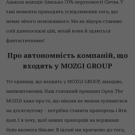
Amazon володіє близько 70% нерухомості Сіетла. У
такі моменти приходить усвідомлення того, що
немає нічого неможливого. Ми як лідери ставимо
собі далекосяжні цілі, нехай вони й здаються
фантастичними!
Про автономність компаній, що
входять у MOZGI GROUP
Усі одиниці, що входять у MOZGI GROUP, швидше,
напівавтономні. Наш головний принцип Open The
MOZGI каже про те, що ніколи не можна зупинятися
на досягнутому – потрібно ставити прапорець і йти
далі. І я хочу, щоб наших прапорців на вершинах
було якомога більше. В ідеалі ми прагнемо до того,