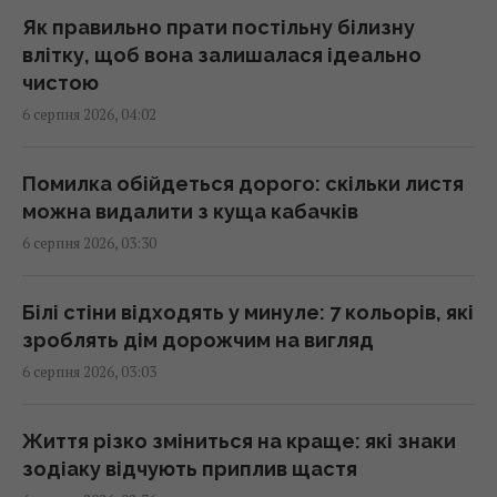
Україною значно покращилися, - Politico
Як правильно прати постільну білизну
01:22 четвер, 06 серпня 2026
влітку, щоб вона залишалася ідеально
чистою
6 серпня 2026, 04:02
4 дати народження людей, які найлегше
пробачають
01:01 четвер, 06 серпня 2026
Помилка обійдеться дорого: скільки листя
можна видалити з куща кабачків
6 серпня 2026, 03:30
Швеція передасть Україні судно з
"тіньового флоту" Росії
00:38 четвер, 06 серпня 2026
Білі стіни відходять у минуле: 7 кольорів, які
зроблять дім дорожчим на вигляд
6 серпня 2026, 03:03
Шестимісячним немовлятам показали
павуків і квіти: реакція очей здивувала
вчених
Життя різко зміниться на краще: які знаки
23:59 середа, 05 серпня 2026
зодіаку відчують приплив щастя