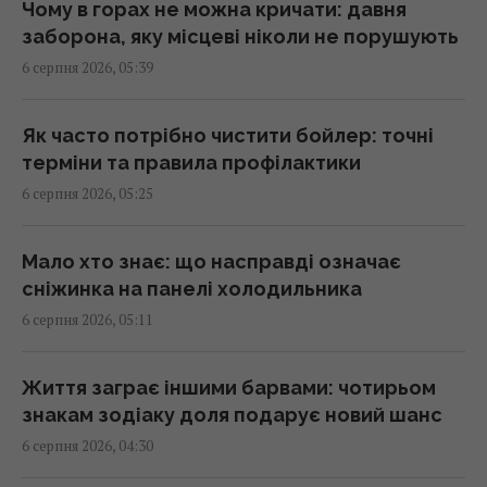
02:50 четвер, 06 серпня 2026
Чому в горах не можна кричати: давня
заборона, яку місцеві ніколи не порушують
6 серпня 2026, 05:39
Путін перегруповує бойові дії в Україні: у
WSJ розповіли, чого він прагне
02:28 четвер, 06 серпня 2026
Як часто потрібно чистити бойлер: точні
терміни та правила профілактики
6 серпня 2026, 05:25
Подружжя придбало недорогий будинок в
Італії, але незабаром виявився головний
підступ
Мало хто знає: що насправді означає
01:58 четвер, 06 серпня 2026
сніжинка на панелі холодильника
6 серпня 2026, 05:11
Експерт оцінив можливсті української
системи ППО "Фрея" на першому етапі
Життя заграє іншими барвами: чотирьом
01:57 четвер, 06 серпня 2026
знакам зодіаку доля подарує новий шанс
6 серпня 2026, 04:30
Розвідувальні відносини між США та