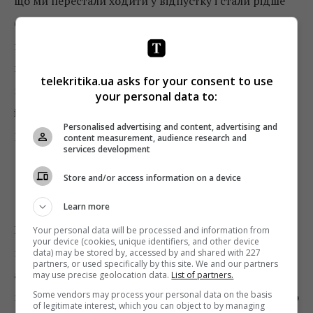
що ми перестали ходити у відпустку і стали рідше
бачити дітей. Це й підштовхнуло до ідеї
перерозподілу відповідальності, до
переосмислення взаємовідносин всередині
telekritika.ua asks for your consent to use
команди, а зрештою – до ребрендингу. Ми як ніхто
your personal data to:
інший знаємо компанію від найменшого звуку і
Personalised advertising and content, advertising and
розуміємо, як правильно вести її далі.
content measurement, audience research and
services development
У скільки обійдеться співпраця
Store and/or access information on a device
артиста і MOZGI Entertainment?
Learn more
Назвати конкретну середню суму неможливо, тому
Your personal data will be processed and information from
your device (cookies, unique identifiers, and other device
що це індивідуальна історія, що залежить від
data) may be stored by, accessed by and shared with 227
partners, or used specifically by this site. We and our partners
артиста. Розкид цін великий. Ми відкриті для
may use precise geolocation data.
List of partners.
Some vendors may process your personal data on the basis
представників різних жанрів і напрямків, абсолютно
of legitimate interest, which you can object to by managing