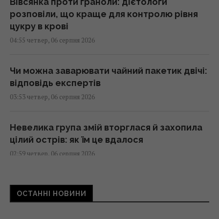
Вівсянка проти граноли: дієтологи
розповіли, що краще для контролю рівня
цукру в крові
04:55 четвер, 06 серпня 2026
Чи можна заварювати чайний пакетик двічі:
відповідь експертів
03:53 четвер, 06 серпня 2026
Невелика група змій вторглася й захопила
цілий острів: як їм це вдалося
02:59 четвер, 06 серпня 2026
Сонячну електростанцію зупинили в
ОСТАННІ НОВИНИ
розпал літа: причина виявилася
парадоксальною