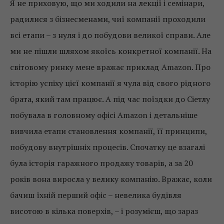
Я не приховую, що ми ходили на лекції і семінари,
радилися з бізнесменами, чиї компанії проходили
всі етапи – з нуля і до побудови великої справи. Але
ми не пішли шляхом якоїсь конкретної компанії. На
світовому ринку мене вражає приклад Amazon. Про
історію успіху цієї компанії я чула від свого рідного
брата, який там працює. А під час поїздки до Сіетлу
побувала в головному офісі Amazon і детальніше
вивчила етапи становлення компанії, її принципи,
побудову внутрішніх процесів. Спочатку це взагалі
була історія гаражного продажу товарів, а за 20
років вона виросла у велику компанію. Вражає, коли
бачиш їхній перший офіс – невелика будівля
висотою в кілька поверхів, – і розумієш, що зараз