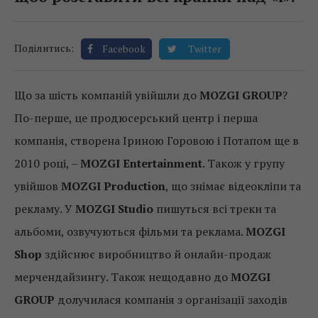
Поділитись:
Facebook
Twitter
Що за шість компаній увійшли до
MOZGI GROUP
?
По-перше, це продюсерський центр і перша
компанія, створена Іриною Горовою і Потапом ще в
2010 році, –
MOZGI Entertainment
. Також у групу
увійшов
MOZGI Production
, що знімає відеокліпи та
рекламу. У
MOZGI Studio
пишуться всі треки та
альбоми, озвучуються фільми та реклама.
MOZGI
Shop
здійснює виробництво й онлайн-продаж
мерчендайзингу. Також нещодавно до
MOZGI
GROUP
долучилася компанія з організації заходів