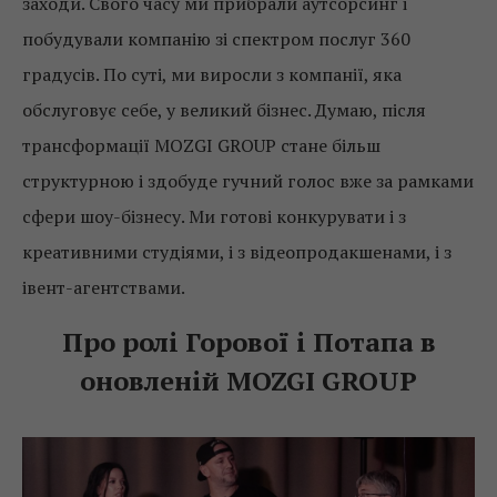
заходи. Свого часу ми прибрали аутсорсинг і
побудували компанію зі спектром послуг 360
градусів. По суті, ми виросли з компанії, яка
обслуговує себе, у великий бізнес. Думаю, після
трансформації MOZGI GROUP стане більш
структурною і здобуде гучний голос вже за рамками
сфери шоу-бізнесу. Ми готові конкурувати і з
креативними студіями, і з відеопродакшенами, і з
івент-агентствами.
Про ролі Горової і Потапа в
оновленій MOZGI GROUP