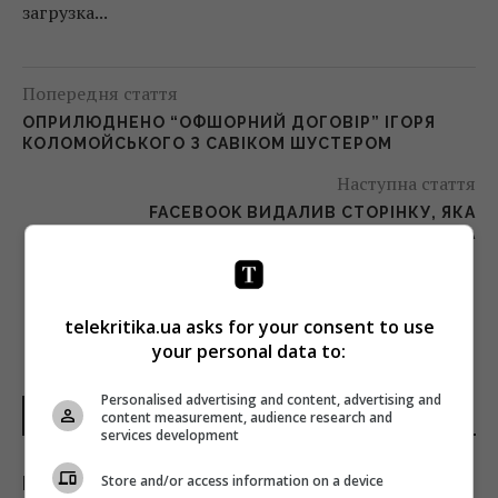
загрузка...
Попередня стаття
ОПРИЛЮДНЕНО “ОФШОРНИЙ ДОГОВІР” ІГОРЯ
КОЛОМОЙСЬКОГО З САВІКОМ ШУСТЕРОМ
Наступна стаття
FACEBOOK ВИДАЛИВ СТОРІНКУ, ЯКА
АГІТУВАЛА ЗА ТРАМПА
telekritika.ua asks for your consent to use
your personal data to:
Personalised advertising and content, advertising and
НОВИНИ УКРАЇНИ І СВІТУ
content measurement, audience research and
services development
Store and/or access information on a device
Після аномальної спеки: які сюрпризи готує