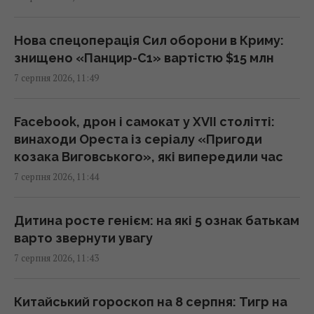
всіх кольорах
11:40 п'ятниця, 07 серпня 2026
Нова спецоперація Сил оборони в Криму:
знищено «Панцир-С1» вартістю $15 млн
Понад третина поляків невдоволена
7 серпня 2026, 11:49
реакцією влади на інцидент з російською
ракетою, – опитування
11:39 п'ятниця, 07 серпня 2026
Facebook, дрон і самокат у XVII столітті:
винаходи Ореста із серіалу «Пригоди
козака Виговського», які випередили час
Що таке 001k.bot сьогодні: від Telegram-
7 серпня 2026, 11:44
інтерфейсу до повноцінної web-платформи
11:28 п'ятниця, 07 серпня 2026
Дитина росте генієм: на які 5 ознак батькам
варто звернути увагу
Російська еліта боїться ФСБ, яка дедалі
7 серпня 2026, 11:43
більше виходить з-під контролю, -
Bloomberg
11:26 п'ятниця, 07 серпня 2026
Китайський гороскоп на 8 серпня: Тигр на