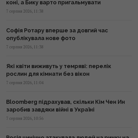
коні, а Бику варто пригальмувати
7 серпня 2026, 11:38
Facebook, дрон і самокат у XVII столітті:
винаходи Ореста із серіалу "Пригоди
козака Виговського", які випередили час
Софія Ротару вперше за довгий час
11:24 п'ятниця, 07 серпня 2026
опублікувала нове фото
7 серпня 2026, 11:38
Як уникнути штрафу за перевищення норм
багажу: шість практичних порад
Які квіти виживуть у темряві: перелік
11:20 п'ятниця, 07 серпня 2026
рослин для кімнати без вікон
7 серпня 2026, 11:04
Загроза для України: журналісти створили
мапу зі 150 військовими обʼєктам в Білорусі
Bloomberg підрахував, скільки Кім Чен Ин
11:16 п'ятниця, 07 серпня 2026
заробив завдяки війні в Україні
7 серпня 2026, 10:56
Постійно купую одноразові пелюшки, хоча
собак у мене немає: ось як використовую у
Росія цинічно атакувала людей на ринку на