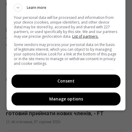
погода на вихідних
Learn more
12:00 п'ятниця, 07 серпня 2026
Your personal data will be processed and information from
your device (cookies, unique identifiers, and other device
data) may be stored by, accessed by and shared with 227
Психологічні пастки та трюки
partners, or used specifically by this site. We and our partners
may use precise geolocation data.
List of partners.
супермаркетів: як нас змушують платити
більше
Some vendors may process your personal data on the basis
of legitimate interest, which you can object to by managing
11:58 п'ятниця, 07 серпня 2026
your options below. Look for a link at the bottom of this page
or in the site menu to manage or withdraw consent in privacy
and cookie settings.
79-річна Ротару вперше за довгий час
показала, який вигляд має зараз
Consent
11:50 п'ятниця, 07 серпня 2026
Manage options
Дебати щодо України свідчать, що ЄС не
готовий приймати нових членів, - FT
11:46 п'ятниця, 07 серпня 2026