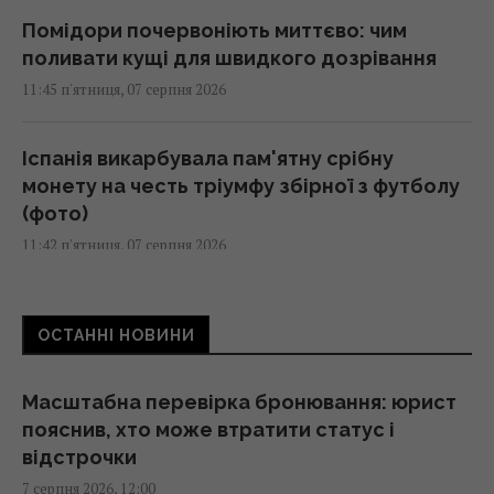
Помідори почервоніють миттєво: чим
поливати кущі для швидкого дозрівання
11:45 п'ятниця, 07 серпня 2026
Іспанія викарбувала пам'ятну срібну
монету на честь тріумфу збірної з футболу
(фото)
11:42 п'ятниця, 07 серпня 2026
687 тисяч сонячних панелей допомогли
ОСТАННІ НОВИНИ
місту пережити три урагани
11:42 п'ятниця, 07 серпня 2026
Масштабна перевірка бронювання: юрист
пояснив, хто може втратити статус і
Конкурент для iPhone 16e: новий
відстрочки
"народний" смартфон Samsung показали у
7 серпня 2026, 12:00