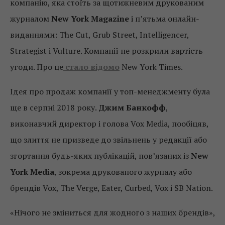
компанію, яка стоїть за щотижневим друкованим
журналом
New York Magazine
і п’ятьма онлайн-
виданнями: The Cut, Grub Street, Intelligencer,
Strategist і Vulture. Компанії не розкрили вартість
угоди. Про це
стало відомо
New York Times.
Ідея про продаж компанії у топ-менеджменту була
ще в серпні 2018 року.
Джим Банкофф
,
виконавчий директор і голова Vox Media, пообіцяв,
що злиття не призведе до звільнень у редакції або
згортання будь-яких публікацій, пов’язаних із
New
York Media
, зокрема друкованого журналу або
брендів Vox, The Verge, Eater, Curbed, Vox і SB Nation.
«Нічого не зміниться для жодного з наших брендів»,