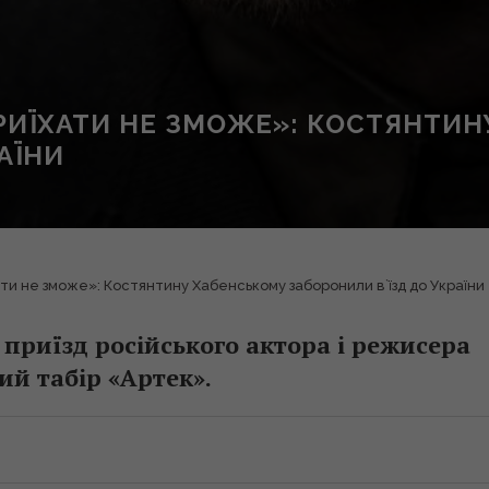
ПРИЇХАТИ НЕ ЗМОЖЕ»: КОСТЯНТИ
АЇНИ
ати не зможе»: Костянтину Хабенському заборонили в`їзд до України
приїзд російського актора і режисера
ий табір «Артек».