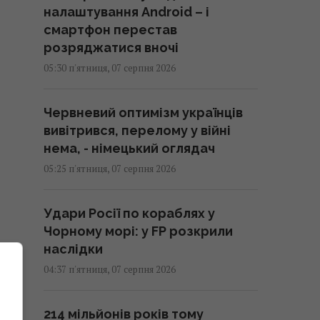
налаштування Android – і
смартфон перестав
розряджатися вночі
05:30 п'ятниця, 07 серпня 2026
Червневий оптимізм українців
вивітрився, перелому у війні
нема, - німецький оглядач
05:25 п'ятниця, 07 серпня 2026
Удари Росії по кораблях у
Чорному морі: у FP розкрили
наслідки
04:37 п'ятниця, 07 серпня 2026
214 мільйонів років тому