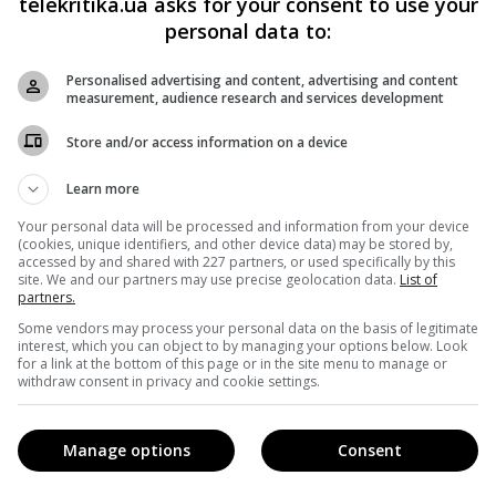
telekritika.ua asks for your consent to use your
personal data to:
и.
Personalised advertising and content, advertising and content
measurement, audience research and services development
тивісти заявляють, що вносять до бази проекту пособникі
Store and/or access information on a device
нексованого Криму всупереч українським законам.
Learn more
Your personal data will be processed and information from your device
(cookies, unique identifiers, and other device data) may be stored by,
accessed by and shared with 227 partners, or used specifically by this
site. We and our partners may use precise geolocation data.
List of
partners.
Some vendors may process your personal data on the basis of legitimate
interest, which you can object to by managing your options below. Look
for a link at the bottom of this page or in the site menu to manage or
withdraw consent in privacy and cookie settings.
Manage options
Consent