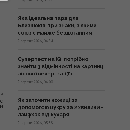
металу, - археологи
02:26 п'ятниця, 07 серпня 2026
Яка ідеальна пара для
Близнюків: три знаки, з якими
США запровадили нові санкції
союз є майже бездоганним
проти Куби за співпрацю з
7 серпня 2026, 04:54
Китаєм та РФ, - Bloomberg
02:05 п'ятниця, 07 серпня 2026
Супертест на IQ: потрібно
знайти 3 відмінності на картинці
Як вибратися з багнюки на
лісової вечері за 17 с
автомобілі: названо простий
7 серпня 2026, 04:00
предмет у салоні, що може
тя
допомогти
Як заточити ножиці за
BC
01:23 п'ятниця, 07 серпня 2026
допомогою цукру за 2 хвилини -
РИ
лайфхак від кухаря
"Достатньо, щоб вижити, а не
7 серпня 2026, 03:58
перемогти": ексчиновниця