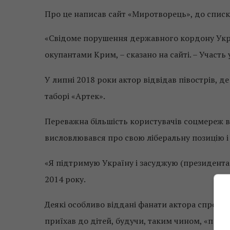
Про це написав сайт «Миротворець», до спис
«Свідоме порушення державного кордону Укр
окупантами Крим, – сказано на сайті. – Участь
У липні 2018 роки актор відвідав півострів, д
таборі «Артек».
Переважна більшість користувачів соцмереж в
висловлювався про свою ліберальну позицію і
«Я підтримую Україну і засуджую (президента 
2014 року.
Деякі особливо віддані фанати актора спробу
приїхав до дітей, будучи, таким чином, «поз