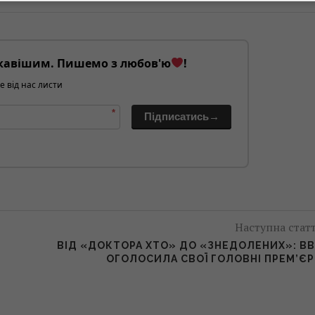
кавішим. Пишемо з любов'ю
!
е від нас листи
*
Підписатись→
Наступна стат
ВІД «ДОКТОРА ХТО» ДО «ЗНЕДОЛЕНИХ»: B
ОГОЛОСИЛА СВОЇ ГОЛОВНІ ПРЕМ’Є