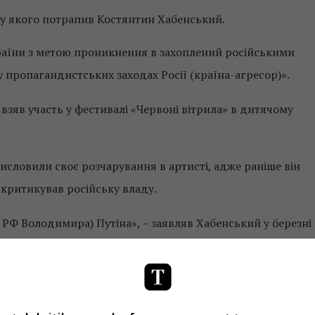
ку якого потрапив Костянтин Хабенський.
аїни з метою проникнення в захоплений російськими
 у пропагандистських заходах Росії (країна-агресор)».
е взяв участь у фестивалі «Червоні вітрила» в дитячому
исловили своє розчарування в артисті, адже раніше він
 критикував російську владу.
РФ Володимира) Путіна», – заявляв Хабенський у березні
вали виправдати вчинок Хабенського тим фактом, що він
а політикою», однак вони не знайшли особливої підтримки