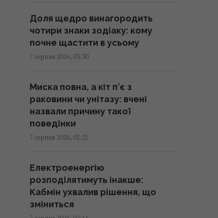
НАТО про надання ракет
Доля щедро винагородить
Україні
чотири знаки зодіаку: кому
01:19 п'ятниця, 07 серпня 2026
почне щастити в усьому
7 серпня 2026, 03:30
Одне налаштування, яке варто
змінити всім власникам нових
Миска повна, а кіт п’є з
телевізорів
раковини чи унітазу: вчені
00:25 п'ятниця, 07 серпня 2026
назвали причину такої
поведінки
"Нам самим потрібні": Трамп
7 серпня 2026, 02:21
відреагував на прохання
Зеленського надати ракети до
Електроенергію
Patriot
розподілятимуть інакше:
00:22 п'ятниця, 07 серпня 2026
Кабмін ухвалив рішення, що
зміниться
Вчені виявили відбитки пальців
7 серпня 2026, 02:11