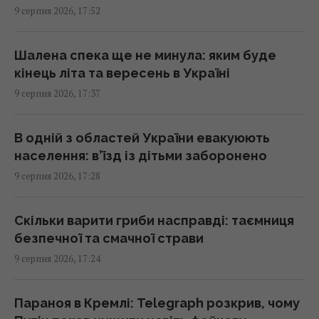
17:10 неділя, 09 серпня 2026
9 серпня 2026, 17:52
У РФ кажуть про пуски Х-101 із носіїв КАБів
Шалена спека ще не минула: яким буде
Су-34: аналітики оцінили, чи це можливо
кінець літа та вересень в Україні
17:01 неділя, 09 серпня 2026
9 серпня 2026, 17:37
Гороскоп на 10 серпня: Левам – діяти
В одній з областей України евакуюють
сміливіше, Тельцям – вибачення
населення: в’їзд із дітьми заборонено
17:00 неділя, 09 серпня 2026
9 серпня 2026, 17:28
Ескалація повітряної війни призвела до
Скільки варити гриби насправді: таємниця
росту жертв серед мирного населення
безпечної та смачної страви
України, – CNN
9 серпня 2026, 17:24
16:56 неділя, 09 серпня 2026
Параноя в Кремлі: Telegraph розкрив, чому
Метеозалежність – це не міф: лікарка