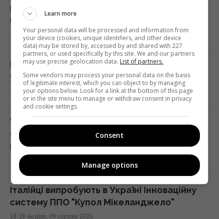
риба івасі і чому українці її більше не
Learn more
побачать
Your personal data will be processed and information from
18:35 неділя, 09 серпня 2026
your device (cookies, unique identifiers, and other device
data) may be stored by, accessed by and shared with 227
partners, or used specifically by this site. We and our partners
may use precise geolocation data.
List of partners.
Міжнародну космічну станцію не залишать
Some vendors may process your personal data on the basis
у космосі: її навмисно знищать
of legitimate interest, which you can object to by managing
18:34 неділя, 09 серпня 2026
your options below. Look for a link at the bottom of this page
or in the site menu to manage or withdraw consent in privacy
and cookie settings.
Чоловік перевірив акумулятор
електрокара Tesla після 125 тисяч км:
Consent
результат здивував
18:34 неділя, 09 серпня 2026
Manage options
Італійці випробують в Україні інноваційну
систему ППО "Купол Мікеланджело"
18:28 неділя, 09 серпня 2026