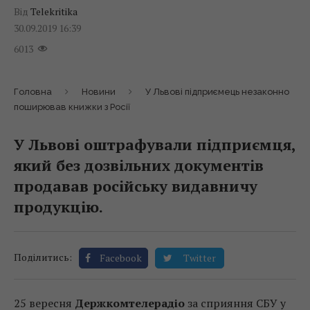
Від
Telekritika
30.09.2019 16:39
6013
Головна
Новини
У Львові підприємець незаконно
поширював книжки з Росії
У Львові оштрафували підприємця,
який без дозвільних документів
продавав російську видавничу
продукцію.
Поділитись:
Facebook
Twitter
25 вересня
Держкомтелерадіо
за сприяння СБУ у