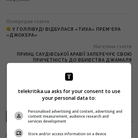
Попередня стаття
У ГОЛЛІВУДІ ВІДБУЛАСЯ «ТИХА» ПРЕМ’ЄРА
«ДЖОКЕРА»
Наступна стаття
ПРИНЦ САУДІВСЬКОЇ АРАВІЇ ЗАПЕРЕЧУЄ СВОЮ
ПРИЧЕТНІСТЬ ДО ВБИВСТВА ДЖАМАЛЯ
ХАШОГГІ
telekritika.ua asks for your consent to use
your personal data to:
Personalised advertising and content, advertising and
content measurement, audience research and
НОВИНИ УКРАЇНИ І СВІТУ
services development
Store and/or access information on a device
Куди з полиць магазинів зникла популярна