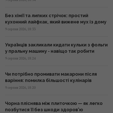
Україна з прохача допомоги
перетворилася на зразкового союзника
США, - The Atlantic
Без хімії та липких стрічок: простий
17:31 неділя, 09 серпня 2026
кухонний лайфхак, який вижене мух із дому
9 серпня 2026, 18:33
Чи справді салат корисніший за
бутерброд: експерти дали несподівану
Українців закликали кидати кульки з фольги
відповідь
у пральну машину - навіщо так робити
17:29 неділя, 09 серпня 2026
9 серпня 2026, 18:24
У 1946 році люди послали сигнал на Місяць:
Чи потрібно промивати макарони після
відповідь прийшла через 2,5 секунди
варіння: помилка більшості кулінарів
17:28 неділя, 09 серпня 2026
9 серпня 2026, 18:20
10 серпня: церковне свято сьогодні, чому
Чорна пліснява між плиточкою — як легко
цього дня треба погладити чорного кота
позбутися її без шкоди здоров'ю