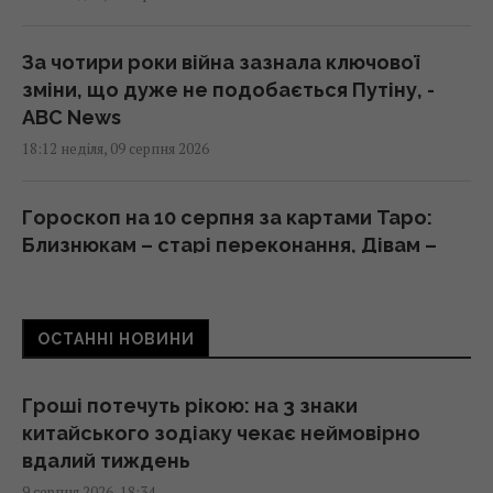
За чотири роки війна зазнала ключової
зміни, що дуже не подобається Путіну, -
ABC News
18:12 неділя, 09 серпня 2026
Гороскоп на 10 серпня за картами Таро:
Близнюкам – старі переконання, Дівам –
цілі
18:00 неділя, 09 серпня 2026
ОСТАННІ НОВИНИ
У єгипетських гробницях знаходили мед
віком у тисячі років: чому він не псується
Гроші потечуть рікою: на 3 знаки
17:34 неділя, 09 серпня 2026
китайського зодіаку чекає неймовірно
вдалий тиждень
9 серпня 2026, 18:34