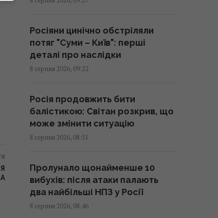
недорогі рішення
09:25 субота, 08 серпня 2026
Росіяни цинічно обстріляли
потяг "Суми – Київ": перші
"Сміливо і мужньо": ЗМІ
деталі про наслідки
розкрили, хто врятував
8 серпня 2026, 09:22
український літак від дрона в
Лейпцигу
Росія продовжить бити
08:59 субота, 08 серпня 2026
балістикою: Світан розкрив, що
може змінити ситуацію
Що не слід робити після вечері:
8 серпня 2026, 08:51
гастроентерологи назвали три
тя
поради для здорового
Пролунало щонайменше 10
СЯ
травлення
ТА
вибухів: після атаки палають
08:58 субота, 08 серпня 2026
два найбільші НПЗ у Росії
8 серпня 2026, 08:46
Вийшов трейлер нового