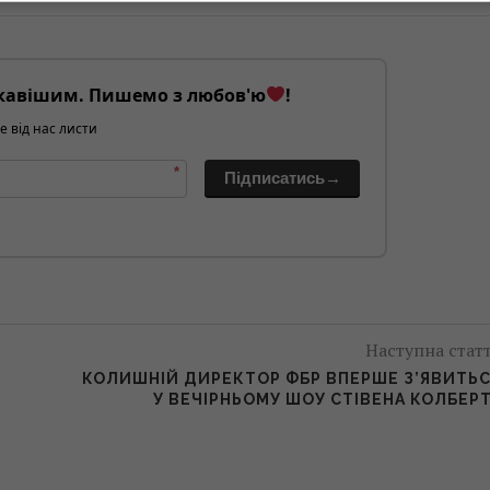
кавішим. Пишемо з любов'ю
!
е від нас листи
*
Підписатись→
Наступна стат
КОЛИШНІЙ ДИРЕКТОР ФБР ВПЕРШЕ З’ЯВИТЬ
У ВЕЧІРНЬОМУ ШОУ СТІВЕНА КОЛБЕР