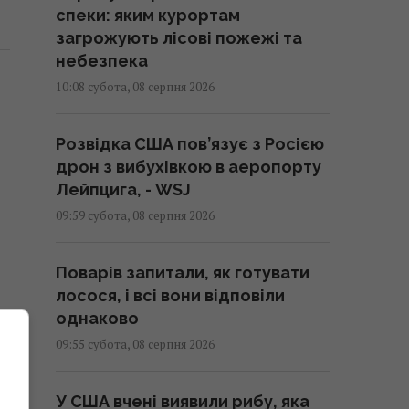
спеки: яким курортам
загрожують лісові пожежі та
небезпека
10:08 субота, 08 серпня 2026
Розвідка США пов’язує з Росією
дрон з вибухівкою в аеропорту
Лейпцига, - WSJ
09:59 субота, 08 серпня 2026
Поварів запитали, як готувати
лосося, і всі вони відповіли
однаково
09:55 субота, 08 серпня 2026
У США вчені виявили рибу, яка