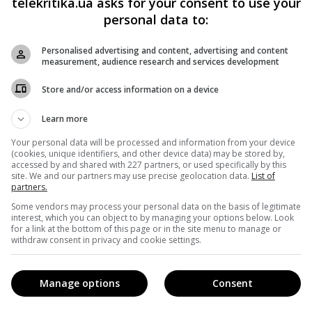
telekritika.ua asks for your consent to use your
personal data to:
их студій, визнаючи, що твори не можуть створюватися за
Personalised advertising and content, advertising and content
ті акторів і режисерів». Тож, хоча такі програми й
measurement, audience research and services development
ера або перетворити актора Дена Стівенса на
Store and/or access information on a device
ьму поки що ніхто не поспішає.
Learn more
Your personal data will be processed and information from your device
(cookies, unique identifiers, and other device data) may be stored by,
accessed by and shared with 227 partners, or used specifically by this
site. We and our partners may use precise geolocation data.
List of
partners.
Some vendors may process your personal data on the basis of legitimate
interest, which you can object to by managing your options below. Look
for a link at the bottom of this page or in the site menu to manage or
withdraw consent in privacy and cookie settings.
Manage options
Consent