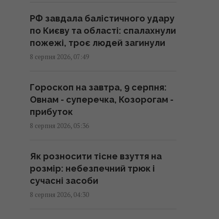
римейку "Афери Томаса
РФ завдала балістичного удару
Крауна" від Майкла Б.
по Києву та області: спалахнули
Джордана
пожежі, троє людей загинули
08:34 субота, 08 серпня 2026
8 серпня 2026, 07:49
Росія знайшла слабке місце
Гороскоп на завтра, 9 серпня:
української ППО, не залишаючи
Овнам - суперечка, Козорогам -
шансу на реакцію, - CNN
прибуток
08:30 субота, 08 серпня 2026
8 серпня 2026, 05:36
Зі стиглих груш печу пиріг -
Як розносити тісне взуття на
виходить просто смакота:
розмір: небезпечний трюк і
рецепт із гарбузовим насінням
сучасні засоби
08:30 субота, 08 серпня 2026
8 серпня 2026, 04:30
День Незалежності 2026: 24