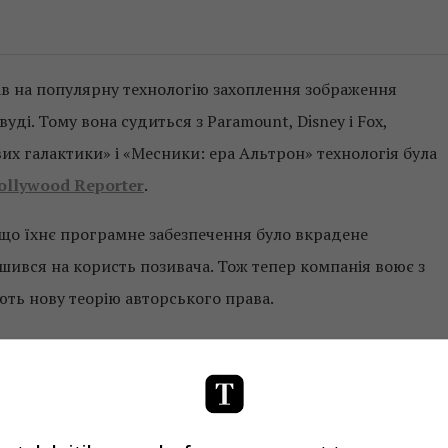
ав на популярну технологію захоплення зображення
вуді. Тому вона судиться з Paramount, Disney і Fox,
их галактики» і «Месники: ера Альтрон» технологія була
ollywood Reporter
.
 що їхнє програмне забезпечення було вкрадене
ішився на користь позивача. Тож тепер компанія воює з
ують нову теорію авторського права.
ифрової технології, є «похідним твором» і теж підлягає
ригнутися як художників, які використовують в роботі
ть у Word – адже, згідно з нею, їхні роботи їм не