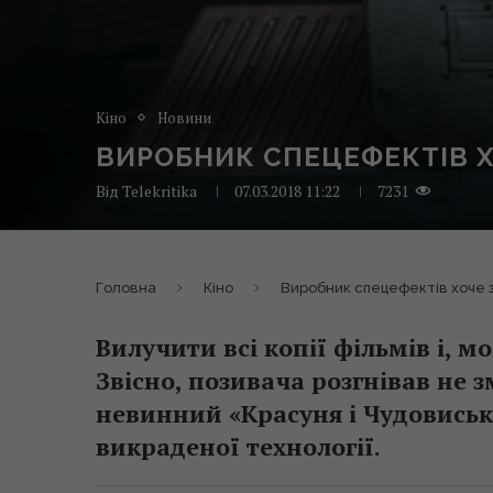
Кіно
Новини
ВИРОБНИК СПЕЦЕФЕКТІВ 
Від
Telekritika
07.03.2018 11:22
7231
Головна
Кіно
Виробник спецефектів хоче 
Вилучити всі копії фільмів і, 
Звісно, позивача розгнівав не з
невинний «Красуня і Чудовисько
викраденої технології.