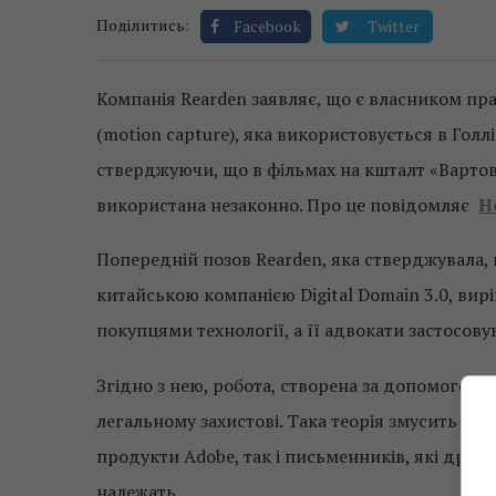
Поділитись:
Facebook
Twitter
Компанія Rearden заявляє, що є власником пр
(motion capture), яка використовується в Голлі
стверджуючи, що в фільмах на кшталт «Вартов
використана незаконно. Про це повідомляє
H
Попередній позов Rearden, яка стверджувала,
китайською компанією Digital Domain 3.0, вир
покупцями технології, а її адвокати застосов
Згідно з нею, робота, створена за допомогою ц
легальному захистові. Така теорія змусить зд
продукти Adobe, так і письменників, які друкую
належать.