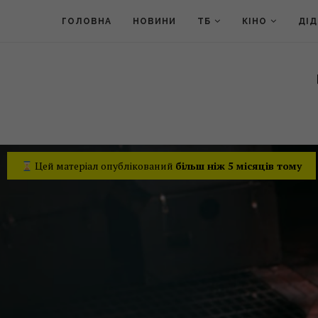
ГОЛОВНА
НОВИНИ
ТБ
КІНО
ДІ
Цей матеріал опублікований
більш ніж 5 місяців тому