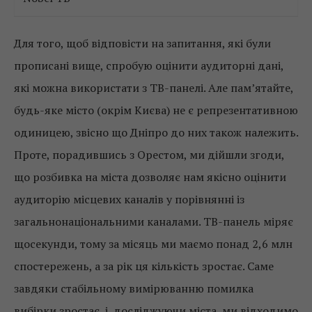
Для того, щоб відповісти на запитання, які були
прописані вище, спробую оцінити аудиторні дані,
які можна використати з ТВ-панелі. Але пам’ятайте,
будь-яке місто (окрім Києва) не є репрезентативною
одиницею, звісно що Дніпро до них також належить.
Проте, порадившись з Орестом, ми дійшли згоди,
що розбивка на міста дозволяє нам якісно оцінити
аудиторію місцевих каналів у порівнянні із
загальнонаціональними каналами. ТВ-панель міряє
щосекунди, тому за місяць ми маємо понад 2,6 млн
спостережень, а за рік ця кількість зростає. Саме
завдяки стабільному вимірюванню помилка
вибірки зростає, і, досліджуючи міста, ми відходимо