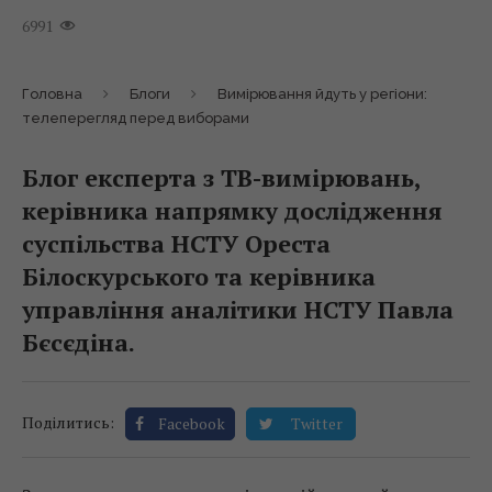
6991
Головна
Блоги
Вимірювання йдуть у регіони:
телеперегляд перед виборами
Блог експерта з ТВ-вимірювань,
керівника напрямку дослідження
суспільства НСТУ Ореста
Білоскурського та керівника
управління аналітики НСТУ Павла
Бєсєдіна.
Поділитись:
Facebook
Twitter