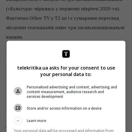
(«Культура» мірялась у першому півріччі 2020-го).
Фактично Other TV у Т2 це і є сумарним перегляд
місцевих телеканалів плюс три загальнонаціональні
канали.
Нижче динаміка перегляду Other у T2.
telekritika.ua asks for your consent to use
your personal data to:
Personalised advertising and content, advertising and
content measurement, audience research and
services development
Store and/or access information on a device
Learn more
Отже, починаючи з 2019 року,
вплив місцевих
Your personal data will be processed and information from