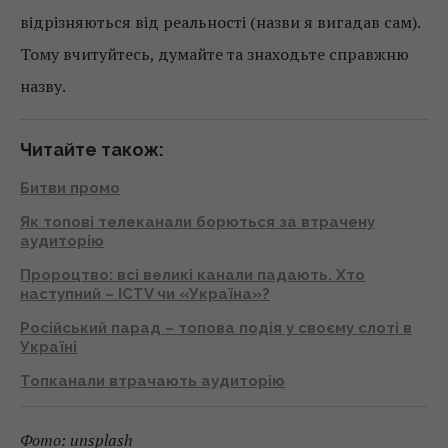
відрізняються від реальності (назви я вигадав сам).
Тому вчитуйтесь, думайте та знаходьте справжню
назву.
Читайте також:
Битви промо
Як топові телеканали борються за втрачену
аудиторію
Пророцтво: всі великі канали падають. Хто
наступний – ІСТV чи «Україна»?
Російський парад – топова подія у своєму слоті в
Україні
Топканали втрачають аудиторію
Фото: unsplash