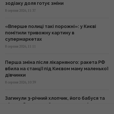
зодіаку доля готує зміни
8 серпня 2026, 11:37
Для чого потрібна кожна сторона терки:
про деякі функції, про які ви не знали
10:42 субота, 08 серпня 2026
«Вперше полиці такі порожні»: у Києві
помітили тривожну картину в
супермаркетах
Водопостачання Львівщини під загрозою:
8 серпня 2026, 11:11
"Бориславська нафтова компанія" просить
Зеленського переглянути санкції
10:13 субота, 08 серпня 2026
Перша зміна після лікарняного: ракета РФ
вбила на станції під Києвом маму маленької
дівчинки
Європу накрила нова хвиля спеки: яким
8 серпня 2026, 10:39
курортам загрожують лісові пожежі та
небезпека
10:08 субота, 08 серпня 2026
Загинули 3-річний хлопчик, його бабуся та
дідусь: Зеленський розкрив деталі атаки
РФ
Розвідка США пов’язує з Росією дрон з