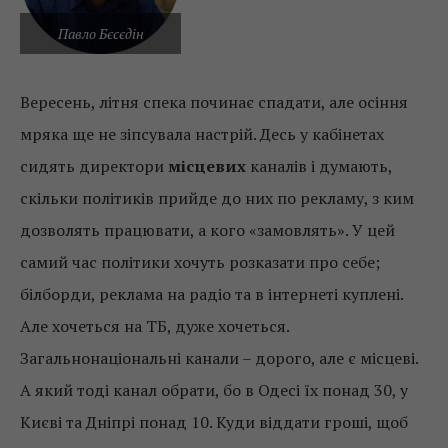
Павло Бєсєдін
Вересень, літня спека починає спадати, але осіння
мряка ще не зіпсувала настрій. Десь у кабінетах
сидять директори
місцевих
каналів і думають,
скільки політиків прийде до них по рекламу, з ким
дозволять працювати, а кого «замовлять». У цей
самий час політики хочуть розказати про себе;
білборди, реклама на радіо та в інтернеті куплені.
Але хочеться на ТБ, дуже хочеться.
Загальнонаціональні канали – дорого, але є місцеві.
А який тоді канал обрати, бо в Одесі їх понад 30, у
Києві та Дніпрі понад 10. Куди віддати гроші, щоб