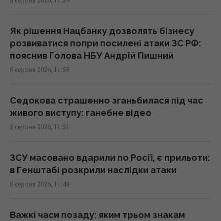
Головний генерал США шукає вихід з війни
в Ірані, щоб не розлютити Трампа, - CNN
11:21 субота, 08 серпня 2026
Як рішення Нацбанку дозволять бізнесу
розвиватися попри посилені атаки ЗС РФ:
пояснив Голова НБУ Андрій Пишний
Хто має платити за сімейну відпустку:
8 серпня 2026, 11:58
британців здивували очікування покоління
Z
10:56 субота, 08 серпня 2026
Седокова страшенно зганьбилася під час
живого виступу: ганебне відео
8 серпня 2026, 11:51
У Росії загорілись одразу два великі НПЗ
після атаки українських дронів
10:55 субота, 08 серпня 2026
ЗСУ масовано вдарили по Росії, є прильоти:
в Генштабі розкрили наслідки атаки
8 серпня 2026, 11:48
Під джунглями В'єтнаму виявили печеру з
рідкісними кам'яними "перлинами"
10:49 субота, 08 серпня 2026
Важкі часи позаду: яким трьом знакам