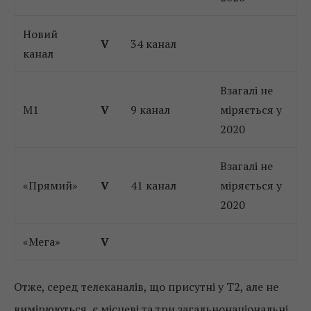
Новий
V
34 канал
канал
Взагалі не
M1
V
9 канал
міряється у
2020
Взагалі не
«Прямий»
V
41 канал
міряється у
2020
«Мега»
V
Отже, серед телеканалів, що присутні у Т2, але не
вимірюються, є місцеві та три загальнонаціональні