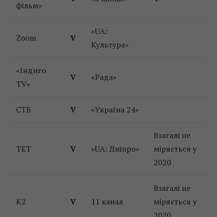
фільм»
«UA:
Zoom
V
Культура»
«Індиго
V
«Рада»
TV»
СТБ
V
«Україна 24»
Взагалі не
ТЕТ
V
«UA: Дніпро»
міряється у
2020
Взагалі не
К2
V
11 канал
міряється у
2020