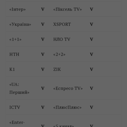
«Інтер»
V
«Піксель TV»
V
«Україна»
V
XSPORT
V
«1+1»
V
НЛО TV
V
НТН
V
«2+2»
V
К1
V
ZIK
V
«UA:
V
«Еспресо TV»
V
Перший»
ICTV
V
«ПлюсПлюс»
V
«Enter-
V
«5 канал»
V