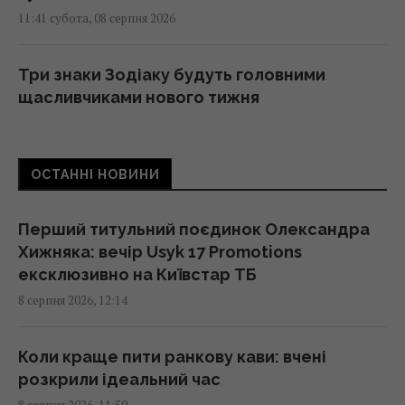
11:41 субота, 08 серпня 2026
Три знаки Зодіаку будуть головними
щасливчиками нового тижня
11:36 субота, 08 серпня 2026
ОСТАННІ НОВИНИ
5 хвилин - і оси більше не турбуватимуть: як
швидко та безпечно прибрати їхнє гніздо
11:30 субота, 08 серпня 2026
Перший титульний поєдинок Олександра
Хижняка: вечір Usyk 17 Promotions
ексклюзивно на Київстар ТБ
Україна погодилася не атакувати
8 серпня 2026, 12:14
неросійські танкери з нафтою в Чорному
морі, - Bloomberg
11:24 субота, 08 серпня 2026
Коли краще пити ранкову кави: вчені
розкрили ідеальний час
8 серпня 2026, 11:59