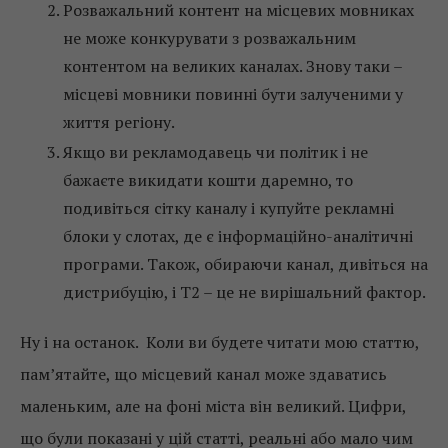
Розважальний контент на місцевих мовниках
не може конкурувати з розважальним
контентом на великих каналах. Знову таки –
місцеві мовники повинні бути залученими у
життя регіону.
Якщо ви рекламодавець чи політик і не
бажаєте викидати кошти даремно, то
подивіться сітку каналу і купуйте рекламні
блоки у слотах, де є інформаційно-аналітичні
програми. Також, обираючи канал, дивіться на
дистрибуцію, і Т2 – це не вирішальний фактор.
Ну і на останок. Коли ви будете читати мою статтю,
пам’ятайте, що місцевий канал може здаватись
маленьким, але на фоні міста він великий. Цифри,
що були показані у цій статті, реальні або мало чим