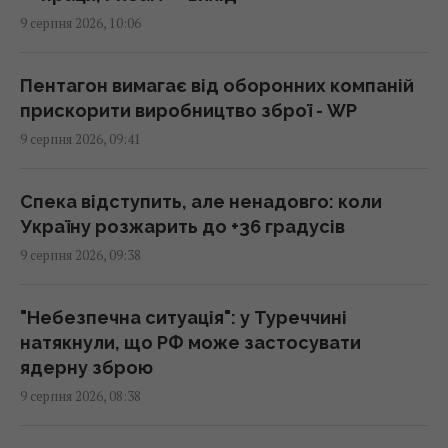
09:38 неділя, 09 серпня 2026
9 серпня 2026, 10:06
Окупанти вдарили по 10-поверхівці в
Пентагон вимагає від оборонних компаній
Харкові: зруйновані верхні поверхи, є
прискорити виробництво зброї - WP
загиблі
9 серпня 2026, 09:41
09:30 неділя, 09 серпня 2026
Спека відступить, але ненадовго: коли
Деякі жінки можуть вийти на пенсію раніше
Україну розжарить до +36 градусів
за 60 років: як скористатия пільгою
9 серпня 2026, 09:38
09:30 неділя, 09 серпня 2026
"Небезпечна ситуація": у Туреччині
Каспрів Верх: піднятися на одну з
натякнули, що РФ може застосувати
найвищих гір Татр – і не лише вижити, а й
ядерну зброю
зекономити 2000 гривень
9 серпня 2026, 08:38
09:03 неділя, 09 серпня 2026