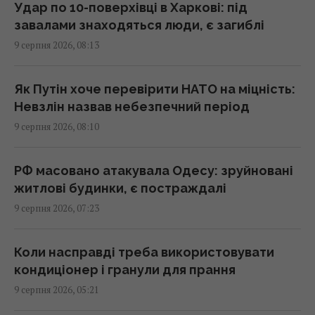
Удар по 10-поверхівці в Харкові: під
Основний напрямок – Одещина: у
завалами знаходяться люди, є загиблі
Повітряних силах розкрили деталі
9 серпня 2026, 08:13
російської атаки
08:52 неділя, 09 серпня 2026
Як Путін хоче перевірити НАТО на міцність:
Невзлін назвав небезпечний період
Війна в Ірані послабила США, тепер Росія та
9 серпня 2026, 08:10
Китай змінюють свої плани, – NYT
08:37 неділя, 09 серпня 2026
РФ масовано атакувала Одесу: зруйновані
житлові будинки, є постраждалі
Гороскоп на 9 серпня за картами Таро:
9 серпня 2026, 07:23
Скорпіонам – втома, Стрільцям – зрада
08:20 неділя, 09 серпня 2026
Коли насправді треба використовувати
кондиціонер і гранули для прання
9 серпня сильна спека остаточно покине
9 серпня 2026, 05:21
Україну