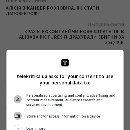
Попередня стаття
АЛІСІЯ ВІКАНДЕР РОЗПОВІЛА, ЯК СТАТИ
ЛАРОЮ КРОФТ
Наступна стаття
КРАХ КІНОКОМПАНІЇ ЧИ НОВА СТРАТЕГІЯ: В
ALIBABA PICTURES ПІДРАХУВАЛИ ЗБИТКИ ЗА
2017 РІК
telekritika.ua asks for your consent to use
your personal data to:
НОВИНИ УКРАЇНИ І СВІТУ
Personalised advertising and content, advertising and
content measurement, audience research and
services development
В Україні стався черговий землетрус: яку
область сколихнуло
Store and/or access information on a device
10:28 неділя, 09 серпня 2026
Learn more