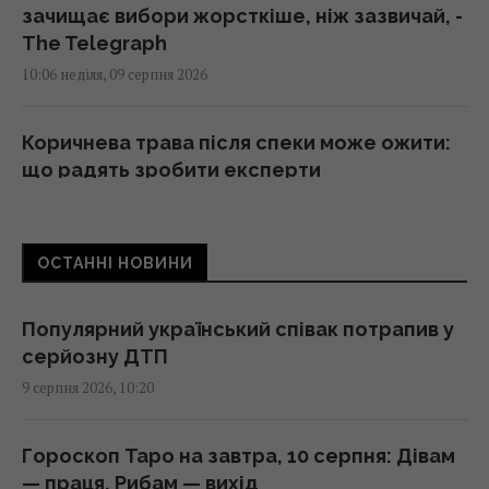
зачищає вибори жорсткіше, ніж зазвичай, -
The Telegraph
10:06 неділя, 09 серпня 2026
Коричнева трава після спеки може ожити:
що радять зробити експерти
10:05 неділя, 09 серпня 2026
ОСТАННІ НОВИНИ
ЗСУ взяли у полон Мохамеда Салаха:
мережею шириться інтерв'ю з тезкою
зіркового футболіста
Популярний український співак потрапив у
09:46 неділя, 09 серпня 2026
серйозну ДТП
9 серпня 2026, 10:20
Подружжя купило стару хату в селі та
вклало в ремонт 2,5 млн грн: як її
Гороскоп Таро на завтра, 10 серпня: Дівам
облаштували
— праця, Рибам — вихід