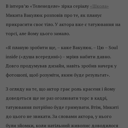
В інтерв’ю «Теленеделе» зірка серіалу
«Школа»
Микита Вакулюк розповів про те, як планує
прикрасити своє тіло. У актора вже є татуювання на
торсі, але йому цього замало.
«Я планую зробити ще, – каже Вакулюк. – Цю – Soul
inside («душа всередині») – мріяв набити давно.
Довго продумував дизайн, навіть зробив начерк у
фотошопі, щоб розуміти, яким буде результат».
З огляду на те, що актор грає роль красеня і йому
доведеться ще не раз оголювати торс в кадрі,
татуювання потрібно буде гримувати. Втім, Микиті
до цього не звикати. За словами актора, у нього
були зйомки, коли натільний живопис доводилося