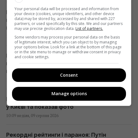
Your personal data will be processed and information from
Росія готує масштабні удари по Києву
your device (cookies, unique identifiers, and other device
data) may be stored by, accessed by and shared with 227
напередодні 24 серпня: в ISW розкрили цілі
partners, or used specifically by this site. We and our partners
ворога
may use precise geolocation data.
List of partners.
10:21 неділя, 09 серпня 2026
Some vendors may process your personal data on the basis
of legitimate interest, which you can object to by managing
your options below. Look for a link at the bottom of this page
or in the site menu to manage or withdraw consent in privacy
Росія завдала по Одесі масованого удару:
and cookie settings.
немає світла та води, багато
постраждалих
Consent
10:12 неділя, 09 серпня 2026
Manage options
Відомий український співак потрапив у ДТП
у Києві та показав фото
10:09 неділя, 09 серпня 2026
Рекордні рейтинги і параноя: Путін