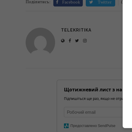
0
Поділитись:
Facebook
Twitter
TELEKRITIKA
Щотижневий лист з найці
Підпишіться ще раз, якщо не отримуєт
Предоставлено SendPulse