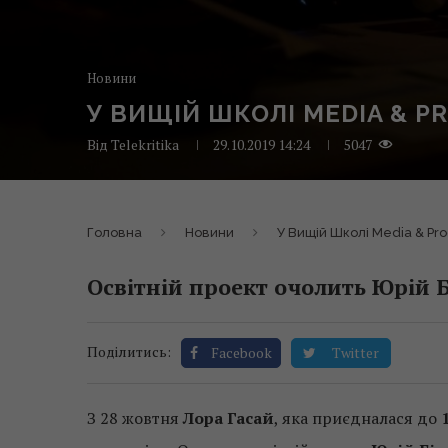
Новини
У ВИЩІЙ ШКОЛІ MEDIA & P
Від
Telekritika
29.10.2019 14:24
5047
Головна
Новини
У Вищій Школі Media & Pro
Освітній проект очолить Юрій Б
Поділитись:
Facebook
Twitter
З 28 жовтня
Лора Гасай
, яка приєдналася до