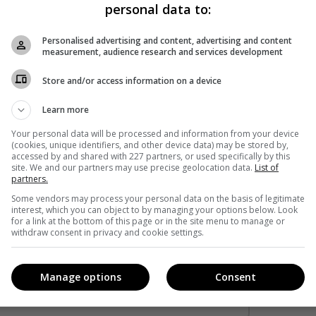
personal data to:
Personalised advertising and content, advertising and content
measurement, audience research and services development
Store and/or access information on a device
Learn more
Your personal data will be processed and information from your device
(cookies, unique identifiers, and other device data) may be stored by,
accessed by and shared with 227 partners, or used specifically by this
site. We and our partners may use precise geolocation data.
List of
partners.
Some vendors may process your personal data on the basis of legitimate
interest, which you can object to by managing your options below. Look
кавішим. Пишемо з любов'ю
!
for a link at the bottom of this page or in the site menu to manage or
withdraw consent in privacy and cookie settings.
е від нас листи
*
Підписатись→
Manage options
Consent