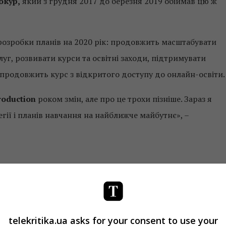
окур,
який з грудня 2017 до березня 2019 обіймав цю ж
розробки планів на 2020 рік: продовжить масштабувати
г, розвивати курси та освітні заходи, підтримувати
 продовжить курс з відкритого доступу до онлайн-освіти.
oduction
роком змін, але про це трохи пізніше. Зараз я
гії і планів навчання на найближче майбутнє», –
cebook
!
telekritika.ua asks for your consent to use your