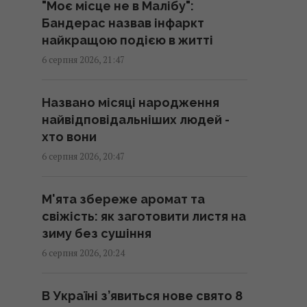
"Моє місце не в Малібу":
Бандерас назвав інфаркт
Ці знаки на долоні є не у всіх:
найкращою подією в житті
що вони означають
6 серпня 2026, 21:47
20:45 четвер, 06 серпня 2026
Названо місяці народження
Дістатися "нуля" стає майже
найвідповідальніших людей -
неможливим завданням, -
хто вони
Business Insider
6 серпня 2026, 20:47
20:18 четвер, 06 серпня 2026
М'ята збереже аромат та
Після скандалу у Федерації
свіжість: як заготовити листя на
футболу Інфантіно зберіг
зиму без сушіння
посаду, хоча Європа йому не
6 серпня 2026, 20:24
вірить
20:11 четвер, 06 серпня 2026
В Україні з’явиться нове свято 8