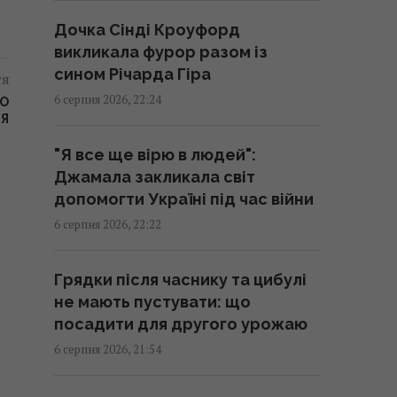
Дочка Сінді Кроуфорд
Частина ракети SpaceX
викликала фурор разом із
розбилася об Місяць: вчені
сином Річарда Гіра
тя
розповіли про побачене в
6 серпня 2026, 22:24
РО
телескоп
РЯ
20:58 четвер, 06 серпня 2026
"Я все ще вірю в людей":
Джамала закликала світ
Китай оточив пустелю
допомогти Україні під час війни
деревами: через роки вона
6 серпня 2026, 22:22
почала поглинати більше CO₂
20:52 четвер, 06 серпня 2026
Грядки після часнику та цибулі
не мають пустувати: що
"Стародавній" римський театр,
посадити для другого урожаю
популярний серед туристів,
6 серпня 2026, 21:54
виявився підробкою
20:49 четвер, 06 серпня 2026