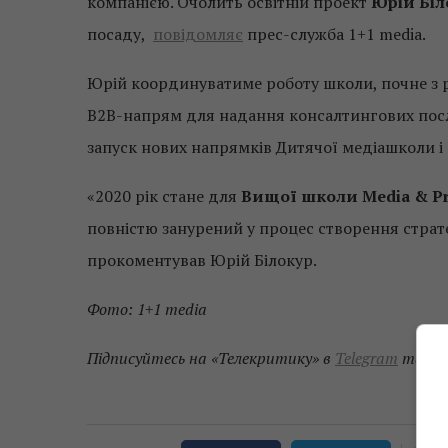
компанією. Очолить освітній проект
Юрій Біл
посаду,
повідомляє
прес-служба 1+1 media.
Юрій координуватиме роботу школи, почне з 
B2B-напрям для надання консалтингових послу
запуск нових напрямків Дитячої медіашколи і
«2020 рік стане для
Вищої школи Media & Pr
повністю занурений у процес створення страте
прокоментував Юрій Білокур.
Фото: 1+1 media
Підписуйтесь на «Телекритику» в
Telegram
та
Fa