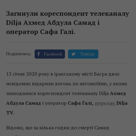
Загинули кореспондент телеканалу
Dilja Ахмед Абдула Самад і
оператор Сафа Галі.
Поділитись:
Facebook
Twitter
13 січня 2020 року в іракському місті Басра двоє
невідомих відкрили вогонь по автомобілю, у якому
знаходилися кореспондент телеканалу Dilja
Ахмед
Абдула Самад
і оператор
Сафа Галі,
передає
Dilja
TV
.
Відомо, що за кілька годин до смерті Самад