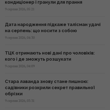
кондиціонер і гранули для прання
Експерт назвав 4 безкоштовні програми,
9 серпня 2026, 05:21
які встановлює на кожен ПК із Windows
01:15 неділя, 09 серпня 2026
Дата народження підкаже талісман удачі
на серпень: що носити з собою
Росія може застосувати ядерну зброю
9 серпня 2026, 04:30
проти України: у МЗС Туреччини назвали
реальну умову
00:37 неділя, 09 серпня 2026
ТЦК отримають нові дані про чоловіків:
кого і де зможуть розшукати
9 серпня 2026, 04:09
Має невдоволений вигляд і є майстром
маскування: що відомо про дивного птаха з
Австралії
Стара лаванда знову стане пишною:
00:30 неділя, 09 серпня 2026
садівники розкрили секрет правильної
обрізки
9 серпня 2026, 03:31
Європейські річки обміліли: DW розповів,
чи йдеться про нестачу питної води