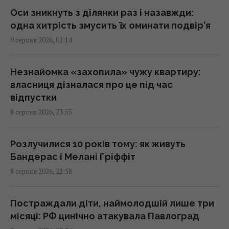
23:53 субота, 08 серпня 2026
Оси зникнуть з ділянки раз і назавжди:
одна хитрість змусить їх оминати подвір’я
9 серпня 2026, 02:14
Жителів Одеси готують до захисту міста
від російського десанту
23:26 субота, 08 серпня 2026
Незнайомка «захопила» чужу квартиру:
власниця дізналася про це під час
відпустки
Стародавній римлянин міг збирати кістки
8 серпня 2026, 23:55
"морських чудовиськ": вчені знайшли його
колекцію
23:23 субота, 08 серпня 2026
Розлучилися 10 років тому: як живуть
Бандерас і Мелані Гріффіт
8 серпня 2026, 22:58
Росія вдарила по центру Павлограда: є
поранені
22:39 субота, 08 серпня 2026
Постраждали діти, наймолодшій лише три
місяці: РФ цинічно атакувала Павлоград