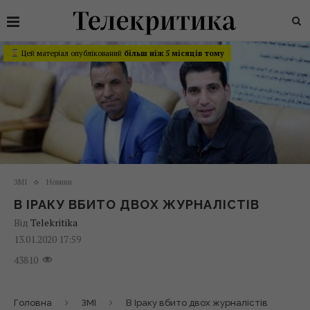
Цей матеріал опублікований
більш ніж 5 місяців тому
ЗМІ
Новини
В ІРАКУ ВБИТО ДВОХ ЖУРНАЛІСТІВ
Від
Telekritika
13.01.2020 17:59
43810
Головна
ЗМІ
В Іраку вбито двох журналістів