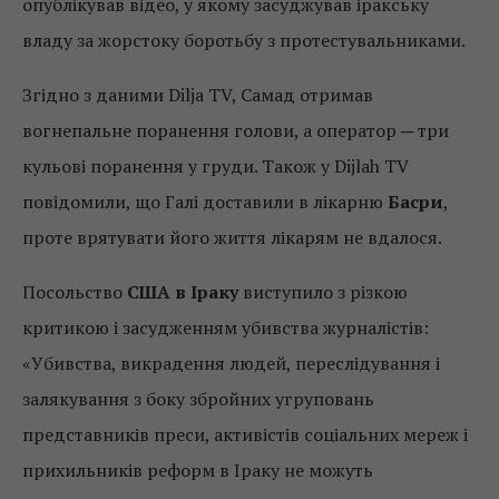
опублікував відео, у якому засуджував іракську
владу за жорстоку боротьбу з протестувальниками.
Згідно з даними Dilja TV, Самад отримав
вогнепальне поранення голови, а оператор ─ три
кульові поранення у груди. Також у Dijlah TV
повідомили, що Галі доставили в лікарню
Басри
,
проте врятувати його життя лікарям не вдалося.
Посольство
США в Іраку
виступило з різкою
критикою і засудженням убивства журналістів:
«Убивства, викрадення людей, переслідування і
залякування з боку збройних угруповань
представників преси, активістів соціальних мереж і
прихильників реформ в Іраку не можуть