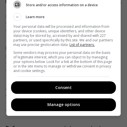
Store and/or access information on a device
5 пристроїв, якими ви користуєтеся щодня,
Learn more
але забуваєте перезавантажувати
Your personal data will be processed and information from
04:30 неділя, 09 серпня 2026
your device (cookies, unique identifiers, and other device
data) may be stored by, accessed by and shared with 227
partners, or used specifically by this site. We and our partners
may use precise geolocation data.
List of partners.
На виноградниках у США встановили понад
Some vendors may process your personal data on the basis
500 будиночків для сов: результат
of legitimate interest, which you can object to by managing
your options below. Look for a link at the bottom of this page
здивував
or in the site menu to manage or withdraw consent in privacy
03:30 неділя, 09 серпня 2026
and cookie settings.
Consent
Археологи виявили у глибокій печері
споруду, зведену 176 500 років тому: що їх
здивувало
Manage options
02:59 неділя, 09 серпня 2026