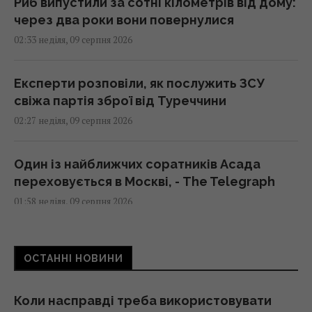
Риб випустили за сотні кілометрів від дому:
через два роки вони повернулися
02:33 неділя, 09 серпня 2026
Експерти розповіли, як послужить ЗСУ
свіжа партія зброї від Туреччини
02:27 неділя, 09 серпня 2026
Один із найближчих соратників Асада
переховується в Москві, - The Telegraph
01:58 неділя, 09 серпня 2026
Зухвалі удари України по Росії можуть
ОСТАННІ НОВИНИ
зіграти на руку Путіну, - The Times
01:23 неділя, 09 серпня 2026
Коли насправді треба використовувати