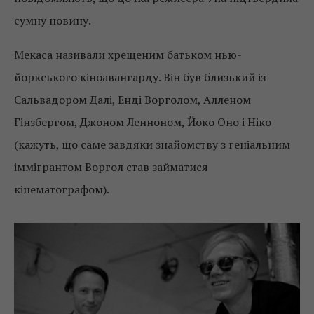
сумну новину.
Мекаса називали хрещеним батьком нью-
йоркського кіноавангарду. Він був близький із
Сальвадором Далі, Енді Ворголом, Алленом
Гінзбергом, Джоном Ленноном, Йоко Оно і Ніко
(кажуть, що саме завдяки знайомству з геніальним
іммігрантом Воргол став займатися
кінематографом).