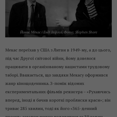
Йонас Мекас і Енді Воргол. Фото: Stephen Shore
Мекас переїхав у США з Литви в 1949-му, а до цього,
під час Другої світової війни, йому довелося
працювати в організованому нацистами трудовому
таборі. Вважається, що завдяки Мекасу оформився
жанр кінощоденника. З-поміж відомих
експериментальних фільмів режисера – «Рухаючись
вперед, іноді я бачив короткі проблиски краси»; він
триває 285 хвилин, тоді як його «365-денний
проект» загалом можна подивитися за 30 годин.