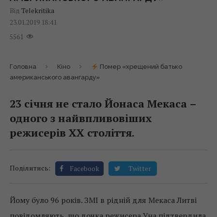
Від
Telekritika
23.01.2019 18:41
5561
Головна
Кіно
Помер «хрещений батько
американського авангарду»
23 січня не стало Йонаса Мекаса –
одного з найвпливовіших
режисерів XX століття.
Поділитись:
Facebook
Twitter
Йому було 96 років. ЗМІ в рідній для Мекаса Литві
повідомляють, що дочка режисера Уна підтвердила