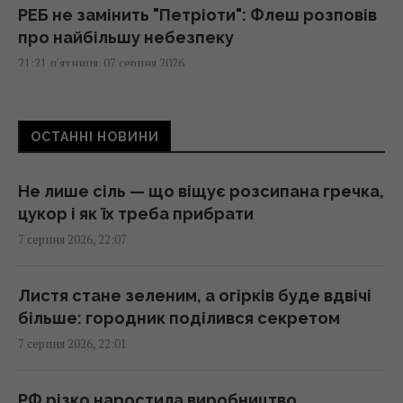
РЕБ не замінить "Петріоти": Флеш розповів
про найбільшу небезпеку
21:21 п'ятниця, 07 серпня 2026
Що станеться з комп’ютером, якщо
ОСТАННІ НОВИНИ
тривалий час не оновлювати Windows
21:20 п'ятниця, 07 серпня 2026
Не лише сіль — що віщує розсипана гречка,
цукор і як їх треба прибрати
Суд продовжив тримання під вартою для
7 серпня 2026, 22:07
Коломойського, захист заявив про
проблеми зі здоров'ям
20:39 п'ятниця, 07 серпня 2026
Листя стане зеленим, а огірків буде вдвічі
більше: городник поділився секретом
7 серпня 2026, 22:01
Росія встановила антидронові сітки на
своїх субмаринах, розташованих за тисячі
кілометрів від України
РФ різко наростила виробництво