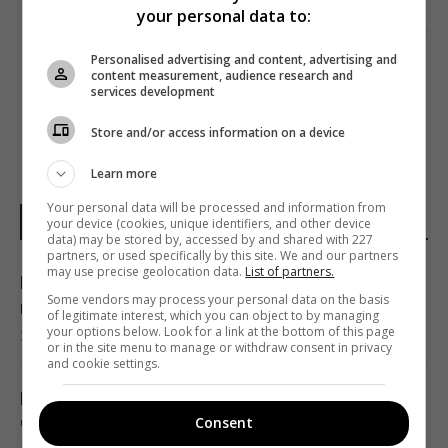
your personal data to:
Наступна стаття
NETFLIX: КРУТИЙ І ЩЕ КРУТІШИЙ
Personalised advertising and content, advertising and
content measurement, audience research and
services development
Store and/or access information on a device
Learn more
Your personal data will be processed and information from
НОВИНИ УКРАЇНИ І СВІТУ
your device (cookies, unique identifiers, and other device
data) may be stored by, accessed by and shared with 227
partners, or used specifically by this site. We and our partners
may use precise geolocation data.
List of partners.
Росія нарешті повертає свій ядерний
Some vendors may process your personal data on the basis
крейсер за $5 млрд, але є проблема
of legitimate interest, which you can object to by managing
your options below. Look for a link at the bottom of this page
22:12 п'ятниця, 07 серпня 2026
or in the site menu to manage or withdraw consent in privacy
and cookie settings.
Росія збирається остаточно анексувати
частину Грузії, - країни НАТО
Consent