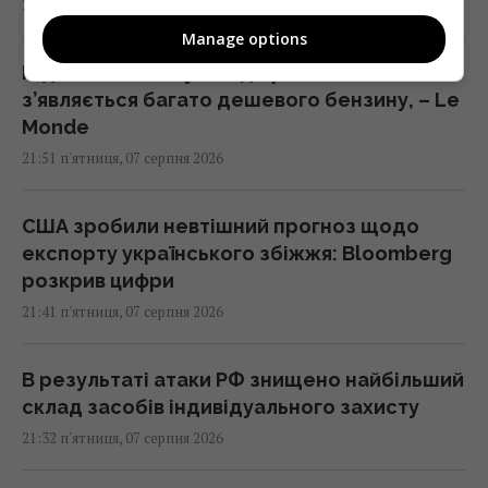
22:01 п'ятниця, 07 серпня 2026
Manage options
Під час візитів Путіна до регіонів на АЗС
з’являється багато дешевого бензину, – Le
Monde
21:51 п'ятниця, 07 серпня 2026
США зробили невтішний прогноз щодо
експорту українського збіжжя: Bloomberg
розкрив цифри
21:41 п'ятниця, 07 серпня 2026
В результаті атаки РФ знищено найбільший
склад засобів індивідуального захисту
21:32 п'ятниця, 07 серпня 2026