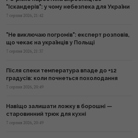
20:35 п'ятниця, 07 серпня 2026
"Іскандерів": у чому небезпека для України
7 серпня 2026, 21:42
Що їсти для здоров’я серця: кардіологи
назвали 7 каш
"Не виключаю погромів": експерт розповів,
20:22 п'ятниця, 07 серпня 2026
що чекає на українців у Польщі
7 серпня 2026, 21:37
Льотчик-утікач з КНДР уперше сів за
штурвал Boeing 737 і був приголомшений
Після спеки температура впаде до +12
20:18 п'ятниця, 07 серпня 2026
градусів: коли почнеться похолодання
7 серпня 2026, 20:49
Сенат США схвалив законопроект про
"пекельні санкції" проти РФ
Навіщо залишати ложку в борошні —
20:17 п'ятниця, 07 серпня 2026
старовинний трюк для кухні
7 серпня 2026, 20:49
Київ буде значно краще підготовлений до