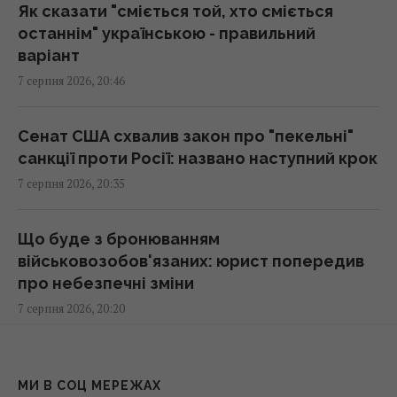
зими, але фактор обстрілів і можливостей
Як сказати "сміється той, хто сміється
ППО ніхто не відміняв, - Пантелеєв
останнім" українською - правильний
20:01 п'ятниця, 07 серпня 2026
варіант
7 серпня 2026, 20:46
Зеленський прибув до Сербії: деталі
першого офіційного візиту
Сенат США схвалив закон про "пекельні"
19:52 п'ятниця, 07 серпня 2026
санкції проти Росії: названо наступний крок
7 серпня 2026, 20:35
Дипломатичний контранаступ України на
Вашингтон захлинувся, - The Atlantic
Що буде з бронюванням
19:23 п'ятниця, 07 серпня 2026
військовозобов'язаних: юрист попередив
про небезпечні зміни
7 серпня 2026, 20:20
5 найкращих бездротових навушників для
Android: фахівці назвали головні хіти
19:21 п'ятниця, 07 серпня 2026
Чому баклажани дрібнішають і втрачають
колір: городник назвав одну головну
МИ В СОЦ МЕРЕЖАХ