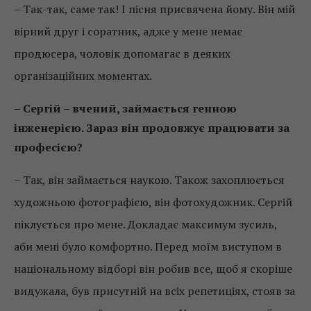
– Так-так, саме так! І пісня присвячена йому. Він мій
вірний друг і соратник, адже у мене немає
продюсера, чоловік допомагає в деяких
організаційних моментах.
– Сергій – вчений, займається генною
інженерією. Зараз він продовжує працювати за
професією?
– Так, він займається наукою. Також захоплюється
художньою фотографією, він фотохудожник. Сергій
піклується про мене. Докладає максимум зусиль,
аби мені було комфортно. Перед моїм виступом в
національному відборі він робив все, щоб я скоріше
видужала, був присутній на всіх репетиціях, стояв за