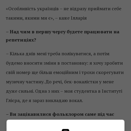
«Особливість українців – не відразу приймати себе
такими, якими ми є», – каже Ілларія
– Над чим в першу чергу будете працювати на
репетиціях?
– Кілька днів мені треба полікуватися, а потім
будемо вносити зміни в постановку: я хочу зробити
свій номер ще більш емоційним і трохи скорегувати
музичну частину. До речі, бек-вокалістки у мене
дуже сильні. Одна з них – моя студентка в Інституті
Глієра, де я зараз викладаю вокал.
– Ви зацікавилися фольклором саме під час
навчання в Київському інституті музики імені
Глієра. Пам’ятаєте, як це сталося?