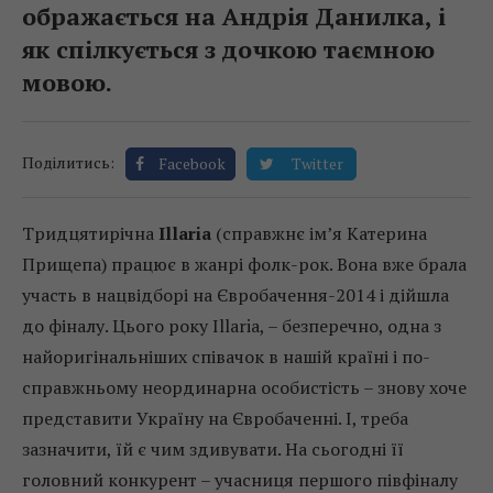
ображається на Андрія Данилка, і
як спілкується з дочкою таємною
мовою.
Поділитись:
Facebook
Twitter
Тридцятирічна
Illaria
(справжнє ім’я Катерина
Прищепа) працює в жанрі фолк-рок. Вона вже брала
участь в нацвідборі на Євробачення-2014 і дійшла
до фіналу. Цього року Illaria, – безперечно, одна з
найоригінальніших співачок в нашій країні і по-
справжньому неординарна особистість – знову хоче
представити Україну на Євробаченні. І, треба
зазначити, їй є чим здивувати. На сьогодні її
головний конкурент – учасниця першого півфіналу