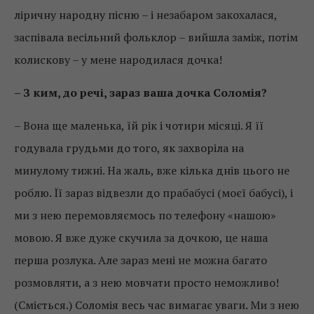
ліричну народну пісню – і незабаром закохалася,
заспівала весільний фольклор – вийшла заміж, потім
колискову – у мене народилася дочка!
– З ким, до речі, зараз ваша дочка Соломія?
– Вона ще маленька, їй рік і чотири місяці. Я її
годувала грудьми до того, як захворіла на
минулому тижні. На жаль, вже кілька днів цього не
роблю. Її зараз відвезли до прабабусі (моєї бабусі), і
ми з нею перемовляємось по телефону «нашою»
мовою. Я вже дуже скучила за дочкою, це наша
перша розлука. Але зараз мені не можна багато
розмовляти, а з нею мовчати просто неможливо!
(Сміється.) Соломія весь час вимагає уваги. Ми з нею