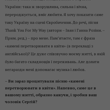
України: така ж зворушлива, сильна і вічна,
перероджується, вміє любити. Я хочу показати саме
таку Україну на сцені Євробачення. До речі, пісня
Thank You For My Way (автори – Іван і Ганна Розіни. –
Прим. ред.) – про мене. Пам’ятаєте, там є фраза
«камені перетворювати в квіти» (в перекладі з
англійської)? Це дуже співзвучно моєму житті, в якій
було багато складнощів і переживань. Але долати
негаразди мені допомагає музика і любов.
– Ви зараз процитували пісню «камені
перетворювати в квіти». Напевно, саме це в
вашому житті, образно кажучи, і зробив ваш
чоловік Сергій?