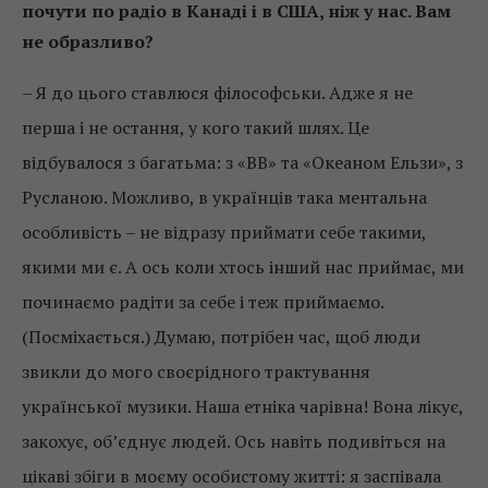
почути по радіо в Канаді і в США, ніж у нас. Вам
не образливо?
– Я до цього ставлюся філософськи. Адже я не
перша і не остання, у кого такий шлях. Це
відбувалося з багатьма: з «ВВ» та «Океаном Ельзи», з
Русланою. Можливо, в українців така ментальна
особливість – не відразу приймати себе такими,
якими ми є. А ось коли хтось інший нас приймає, ми
починаємо радіти за себе і теж приймаємо.
(Посміхається.) Думаю, потрібен час, щоб люди
звикли до мого своєрідного трактування
української музики. Наша етніка чарівна! Вона лікує,
закохує, об’єднує людей. Ось навіть подивіться на
цікаві збіги в моєму особистому житті: я заспівала