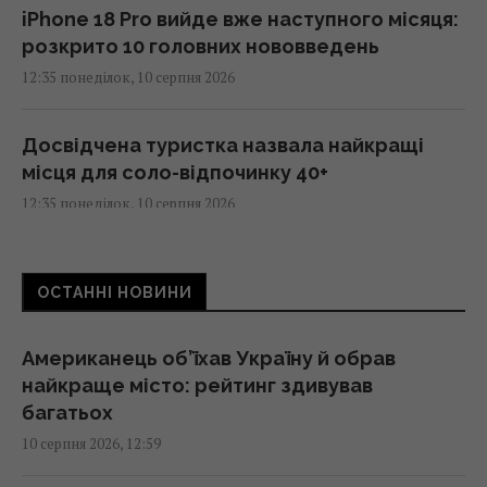
iPhone 18 Pro вийде вже наступного місяця:
розкрито 10 головних нововведень
12:35 понеділок, 10 серпня 2026
Досвідчена туристка назвала найкращі
місця для соло-відпочинку 40+
12:35 понеділок, 10 серпня 2026
Пророцтво "Живого Нострадамуса" на
ОСТАННІ НОВИНИ
другу половину 2026 року холодить душу:
що станеться
12:31 понеділок, 10 серпня 2026
Американець об’їхав Україну й обрав
найкраще місто: рейтинг здивував
багатьох
У Британії пропонують розширити ядерну
10 серпня 2026, 12:59
"парасольку" на Україну та партнерів поза
НАТО