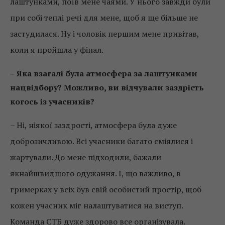
лаштунками, поїв мене чаями. У нього завжди були
при собі теплі речі для мене, щоб я ще більше не
застудилася. Ну і чоловік першим мене привітав,
коли я пройшла у фінал.
– Яка взагалі була атмосфера за лаштунками
нацвідбору? Можливо, ви відчували заздрість
когось із учасників?
– Ні, ніякої заздрості, атмосфера була дуже
доброзичливою. Всі учасники багато сміялися і
жартували. До мене підходили, бажали
якнайшвидшого одужання. І, що важливо, в
гримерках у всіх був свій особистий простір, щоб
кожен учасник міг налаштуватися на виступ.
Команда СТБ дуже здорово все організувала.