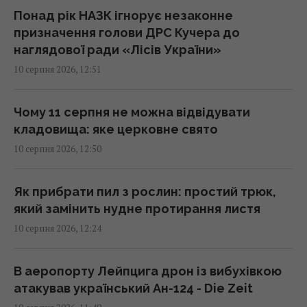
12:26 понеділок, 10 серпня 2026
Понад рік НАЗК ігнорує незаконне
призначення голови ДРС Кучера до
наглядової ради «Лісів України»
Від’ємне зростання нафтогазових доходів
10 серпня 2026, 12:51
РФ
12:25 понеділок, 10 серпня 2026
Чому 11 серпня не можна відвідувати
кладовища: яке церковне свято
РФ атакує українські порти покращеними
10 серпня 2026, 12:50
"Геранями": Forbes пояснив їхню небезпеку
12:17 понеділок, 10 серпня 2026
Як прибрати пил з рослин: простий трюк,
який замінить нудне протирання листя
У Римі від спеки рятуються під землею, -
10 серпня 2026, 12:24
The Independent (фото)
12:07 понеділок, 10 серпня 2026
В аеропорту Лейпцига дрон із вибухівкою
атакував український Ан-124 - Die Zeit
Під час зарядки електромобіля вдома