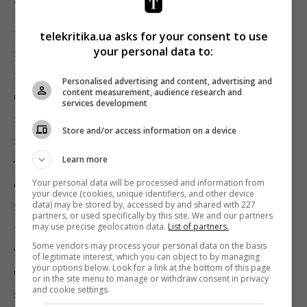
– Це була закоханість, іскра. На парі з фольклору
telekritika.ua asks for your consent to use
your personal data to:
викладач нам поставила архівні записи (записані
наживо під час поїздок по українських селах)
Personalised advertising and content, advertising and
content measurement, audience research and
бабусь, які співають веснянки. Я пам’ятаю, як мене
services development
це зачепило, я навіть розплакалася. Після цього
Store and/or access information on a device
почала вивчати фольклор, сама їздити в поїздки, а
Learn more
також аранжувати фольклорні пісні (серед моїх
Your personal data will be processed and information from
сольних альбомів є диск рідкісних українських
your device (cookies, unique identifiers, and other device
data) may be stored by, accessed by and shared with 227
народних пісень в сучасному звучанні). З того часу
partners, or used specifically by this site. We and our partners
may use precise geolocation data.
List of partners.
не сумніваюся у своєму шляху. Хочу представляти
Some vendors may process your personal data on the basis
українську культуру свіжо, по-новому. А
of legitimate interest, which you can object to by managing
your options below. Look for a link at the bottom of this page
Євробачення – прекрасна сцена, щоб звернути цю
or in the site menu to manage or withdraw consent in privacy
and cookie settings.
задачу не тільки на свою користь, але і на користь