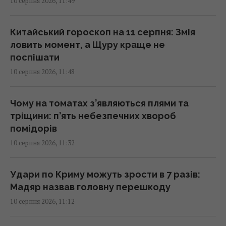
10 серпня 2026, 11:49
втрачається до чверті електроенергії
12:05 понеділок, 10 серпня 2026
Китайський гороскоп на 11 серпня: Змія
ловить момент, а Щуру краще не
На українців чекає перепочинок від спеки:
поспішати
прогноз на тиждень
10 серпня 2026, 11:48
12:00 понеділок, 10 серпня 2026
Чому на томатах з’являються плями та
5 найбільш невибагливих кімнатних рослин:
тріщини: п’ять небезпечних хвороб
красиві й не потребують догляду
помідорів
12:00 понеділок, 10 серпня 2026
10 серпня 2026, 11:32
"Мене зашили, кістки цілі": популярна
Удари по Криму можуть зрости в 7 разів:
українська блогерка потрапила в аварію
Мадяр назвав головну перешкоду
11:45 понеділок, 10 серпня 2026
10 серпня 2026, 11:12
Кардіолог назвав найнебезпечніший напій