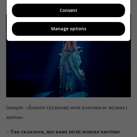
державі.
Consent
Manage options
Ілларія: «Долати труднощі мені допомагає музика і
любов»
– Так склалося, що ваші пісні можна частіше