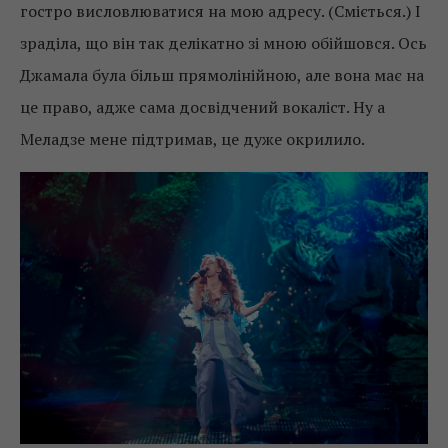
гостро висловлюватися на мою адресу. (Сміється.) І
зраділа, що він так делікатно зі мною обійшовся. Ось
Джамала була більш прямолінійною, але вона має на
це право, адже сама досвідчений вокаліст. Ну а
Меладзе мене підтримав, це дуже окрилило.