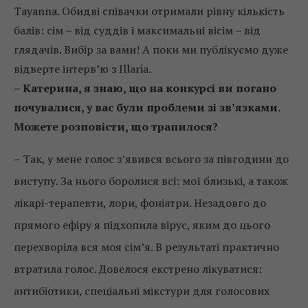
Tayanna. Обидві співачки отримали рівну кількість
балів: сім – від суддів і максимальні вісім – від
глядачів. Вибір за вами! А поки ми публікуємо дуже
відверте інтерв’ю з Illaria.
– Катерина, я знаю, що на конкурсі ви погано
почувалися, у вас були проблеми зі зв’язками.
Можете розповісти, що трапилося?
– Так, у мене голос з’явився всього за півгодини до
виступу. За нього боролися всі: мої близькі, а також
лікарі-терапевти, лори, фоніатри. Незадовго до
прямого ефіру я підхопила вірус, яким до цього
перехворіла вся моя сім’я. В результаті практично
втратила голос. Довелося екстрено лікуватися:
антибіотики, спеціальні мікстури для голосових