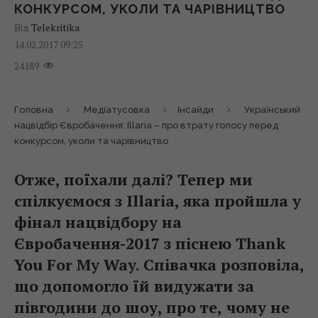
КОНКУРСОМ, УКОЛИ ТА ЧАРІВНИЦТВО
Від
Telekritika
14.02.2017 09:25
24189
Головна
Медіатусовка
Інсайди
Український
нацвідбір Євробачення: Illaria – про втрату голосу перед
конкурсом, уколи та чарівництво
Отже, поїхали далі? Тепер ми
спілкуємося з Illaria, яка пройшла у
фінал нацвідбору на
Євробачення-2017 з піснею Thank
You For My Way. Співачка розповіла,
що допомогло їй видужати за
півгодини до шоу, про те, чому не