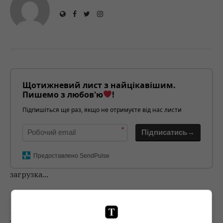
Щотижневий лист з найцікавішим.
Пишемо з любов'ю
!
Підпишіться ще раз, якщо не отримуєте від нас листи
*
Підписатись→
Предоставлено SendPulse
загрузка...
Попередня стаття