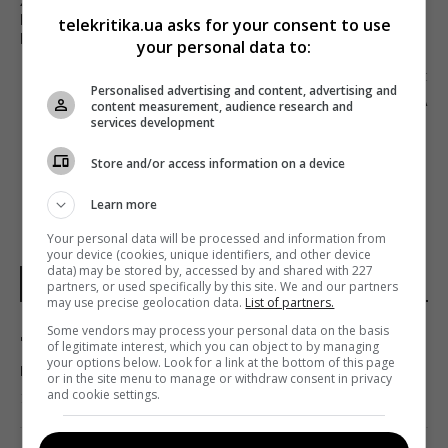
ХТО? КОГО? ЯК? ВСЕ ПРО ПРОБЛЕМИ І
НЕМОЖЛИВІСТЬ ВАЛЮТНОГО ВИМІРЮВАННЯ
telekritika.ua asks for your consent to use
МАЛИХ ЕКРАНІВ
your personal data to:
Наступна стаття
Personalised advertising and content, advertising and
ТЕЛЕКАНАЛ «КИЇВ» ЗАПУСКАЄ «РАНОК НА
content measurement, audience research and
КАРАНТИНІ» З НОВИМИ ВЕДУЧИМИ
services development
Store and/or access information on a device
Learn more
Your personal data will be processed and information from
your device (cookies, unique identifiers, and other device
data) may be stored by, accessed by and shared with 227
НОВИНИ УКРАЇНИ І СВІТУ
partners, or used specifically by this site. We and our partners
may use precise geolocation data.
List of partners.
Some vendors may process your personal data on the basis
"ПриватБанк" оновив курс валют: скільки
of legitimate interest, which you can object to by managing
your options below. Look for a link at the bottom of this page
коштує долар сьогодні
or in the site menu to manage or withdraw consent in privacy
and cookie settings.
11:03 четвер, 06 серпня 2026