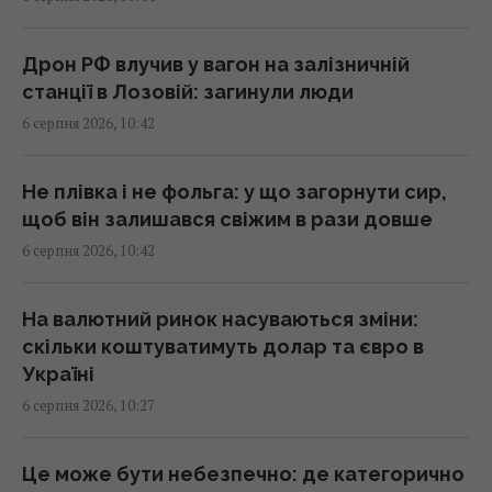
час війни
10:33 четвер, 06 серпня 2026
Дрон РФ влучив у вагон на залізничній
станції в Лозовій: загинули люди
Другий урожай до холодів гарантовано:
6 серпня 2026, 10:42
що встигне вирости після цибулі та часнику
10:30 четвер, 06 серпня 2026
Не плівка і не фольга: у що загорнути сир,
щоб він залишався свіжим в рази довше
У банках та обмінниках зріс євро: курс
6 серпня 2026, 10:42
валют на 6 серпня
10:26 четвер, 06 серпня 2026
На валютний ринок насуваються зміни:
скільки коштуватимуть долар та євро в
Стефанішиній обрали запобіжний захід
Україні
10:21 четвер, 06 серпня 2026
6 серпня 2026, 10:27
Телескоп на Гаваях зафіксував нові
Це може бути небезпечно: де категорично
загадкові явища на поверхні Сонця