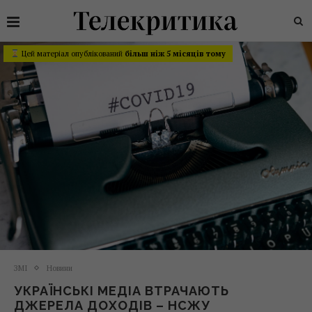
Цей матеріал опублікований
більш ніж 5 місяців тому
ЗМІ
Новини
УКРАЇНСЬКІ МЕДІА ВТРАЧАЮТЬ
ДЖЕРЕЛА ДОХОДІВ – НСЖУ