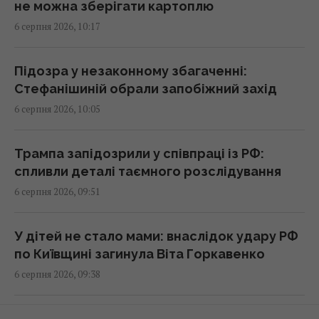
не можна зберігати картоплю
10:09 четвер, 06 серпня 2026
6 серпня 2026, 10:17
Експерт розкрив, як Україні розвʼязати
Підозра у незаконному збагаченні:
проблему нестачі ракет до Patriot
Стефанішиній обрали запобіжний захід
09:51 четвер, 06 серпня 2026
6 серпня 2026, 10:05
Найбільш стратегічна та символічна ціль: у
Трампа запідозрили у співпраці із РФ:
TWZ пояснили сенс атаки на Ан-124 у
спливли деталі таємного розслідування
Німеччині
6 серпня 2026, 09:51
09:45 четвер, 06 серпня 2026
У дітей не стало мами: внаслідок удару РФ
Відомий український актор чесно назвав
по Київщині загинула Віта Горкавенко
суму, яку можна заробити у кіно
6 серпня 2026, 09:38
09:44 четвер, 06 серпня 2026
Бред Пітт грубо втрутився в особисте