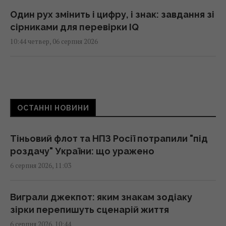
Один рух змінить і цифру, і знак: завдання зі
сірниками для перевірки IQ
10:44 четвер, 06 серпня 2026
У США випробували літак X-62A VISTA, який
без пілота може перехоплювати повітряні
цілі
ОСТАННІ НОВИНИ
10:43 четвер, 06 серпня 2026
Тіньовий флот та НПЗ Росії потрапили "під
Українські дрони уразили два величезних
роздачу" України: що уражено
НПЗ в Росії: Зеленський розкрив деталі
6 серпня 2026, 11:03
(відео)
10:42 четвер, 06 серпня 2026
Виграли джекпот: яким знакам зодіаку
зірки перепишуть сценарій життя
Мозгова пояснила, чому не їде з України під
6 серпня 2026, 10:44