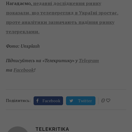
Нагадаємо,
недавні дослідження ринку
показали, що телеперегляд в Україні зростає,
проте аналітики зазначають падіння ринку
телереклами.
Фото: Unsplash
Підписуйтесь на «Телекритику» у
Telegram
та
Facebook
!
0
Поділитись:
Facebook
Twitter
TELEKRITIKA