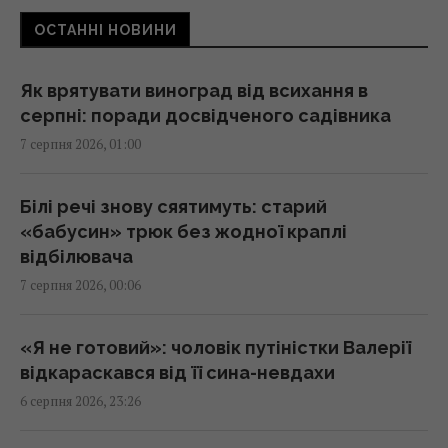
ОСТАННІ НОВИНИ
Жінки з дипломами частіше обирають
успішних чоловіків без вищої освіти, –
дослідження
Як врятувати виноград від всихання в
23:24 четвер, 06 серпня 2026
серпні: поради досвідченого садівника
7 серпня 2026, 01:00
Україна ставить Путіна на передвиборчий
годинник, - Newsweek
Білі речі знову сяятимуть: старий
23:07 четвер, 06 серпня 2026
«бабусин» трюк без жодної краплі
відбілювача
7 серпня 2026, 00:06
Корецький анонсував збільшення
заробітної плати педагогів з 1 вересня
22:53 четвер, 06 серпня 2026
«Я не готовий»: чоловік путіністки Валерії
відкараскався від її сина-невдахи
6 серпня 2026, 23:26
Міф зруйновано: скільки насправді можуть
працювати ядерні реактори