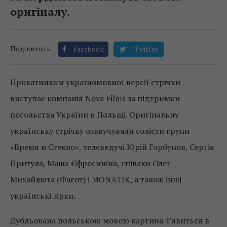
оригіналу.
Поділитись:
Facebook
Twitter
Прокатником україномовної версії стрічки
виступає компанія Nova Films за підтримки
посольства України в Польщі. Оригінальну
українську стрічку озввучували солісти групи
«Время и Стекло», телеведучі Юрій Горбунов, Сергія
Притула, Маша Єфросиніна, співаки Олег
Михайлюта (Фагот) і MONATIK, а також інші
українські зірки.
Дубльована польською мовою картина з’явиться в