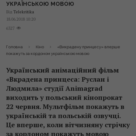
УКРАЇНСЬКОЮ МОВОЮ
Від
Telekritika
18.06.2018 10:20
6327
Головна
Кіно
«Викрадену принцесу» вперше
покажуть за кордоном українською мовою
Український анімаційний фільм
«Вкрадена принцеса: Руслан і
Людмила» студії Animagrad
виходить у польський кінопрокат
22 червня. Мультфільм покажуть в
українській та польській озвучці.
Це вперше, коли вітчизняну стрічку
за кордоном покажуть мовою