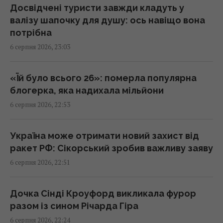
22:12 четвер, 06 серпня 2026
Досвідчені туристи завжди кладуть у
валізу шапочку для душу: ось навіщо вона
потрібна
Така зброя є лише у кількох країн:
6 серпня 2026, 23:03
Зеленський про створення української
балістики
22:00 четвер, 06 серпня 2026
«Їй було всього 26»: померла популярна
блогерка, яка надихала мільйони
6 серпня 2026, 22:53
"Динамо" здобуло важливу перемогу у
кваліфікації Ліги конференцій
21:57 четвер, 06 серпня 2026
Україна може отримати новий захист від
ракет РФ: Сікорський зробив важливу заяву
6 серпня 2026, 22:51
Анчоуси чи сардини: яка риба корисніша
21:47 четвер, 06 серпня 2026
Дочка Сінді Кроуфорд викликала фурор
разом із сином Річарда Гіра
В Україну може потрапити антидронова
6 серпня 2026, 22:24