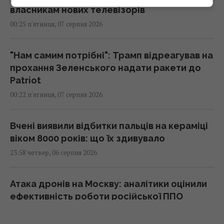
власникам нових телевізорів
00:25 п'ятниця, 07 серпня 2026
"Нам самим потрібні": Трамп відреагував на
прохання Зеленського надати ракети до
Patriot
00:22 п'ятниця, 07 серпня 2026
Вчені виявили відбитки пальців на кераміці
віком 8000 років: що їх здивувало
23:58 четвер, 06 серпня 2026
Атака дронів на Москву: аналітики оцінили
ефективність роботи російської ППО
23:39 четвер, 06 серпня 2026