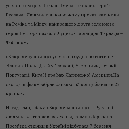
усіх кінотеатрах Польщі. Імена головних героїв
Руслана і Людмили в польському прокаті замінили
на Реміка та Мілку, найкращого друга головного
героя Нестора назвали Луцеком, а лицаря Фарлафа –
Фабіаном.
«Викрадену принцесу» можна буде побачити не
тільки в Польщі, а й у Словенії, Угорщини, Естонії,
Португалії, Китаї і країнах Латинської Америки.На
сьогодні фільм зібрав близько $3 млн у більш як 22
країнах.
Нагадаємо, фільм «Вкрадена принцеса: Руслан і
Людмила» створювався за підтримки Держкіно.
Прем’єра стрічки в Україні відбулася 7 березня