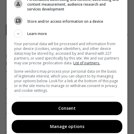
content measurement, audience research and
services development
Store and/or access information on a device
НОВИНИ УКРАЇНИ І СВІТУ
Learn more
Your personal data will be processed and information from
Як вибратися з багнюки на автомобілі:
your device (cookies, unique identifiers, and other device
data) may be stored by, accessed by and shared with 227
названо простий предмет у салоні, що
partners, or used specifically by this site. We and our partners
може допомогти
may use precise geolocation data.
List of partners.
Some vendors may process your personal data on the basis
01:23 п'ятниця, 07 серпня 2026
of legitimate interest, which you can object to by managing
your options below. Look for a link at the bottom of this page
or in the site menu to manage or withdraw consent in privacy
"Достатньо, щоб вижити, а не перемогти":
and cookie settings.
ексчиновниця НАТО про надання ракет
Україні
Consent
01:19 п'ятниця, 07 серпня 2026
Manage options
Одне налаштування, яке варто змінити всім