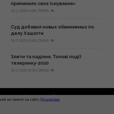
припинило своє існування»
|
300901
26.11.2020 14:08
Суд добавил новых обвиняемых по
делу Хашогги
|
256145
26.11.2020 10:00
Злети та падіння. Топові події
телеринку-2020
|
280582
26.11.2020 10:00
одавцям
Контакти
Правила використання матеріа
Наші партнери