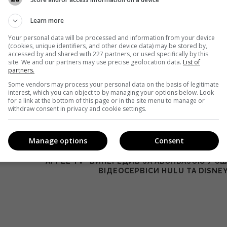
Learn more
кавішим. Пишемо з любов'ю
!
Your personal data will be processed and information from your device
е від нас листи
(cookies, unique identifiers, and other device data) may be stored by,
accessed by and shared with 227 partners, or used specifically by this
site. We and our partners may use precise geolocation data.
List of
*
Підписатись→
partners.
Some vendors may process your personal data on the basis of legitimate
interest, which you can object to by managing your options below. Look
for a link at the bottom of this page or in the site menu to manage or
withdraw consent in privacy and cookie settings.
Manage options
Consent
Наступна стат
APPLE TV+ ВИПЕРЕДИВ ЗА АБОНБАЗОЮ У С
ВІДЕОСЕРВІСИ HULU ТА DISNE