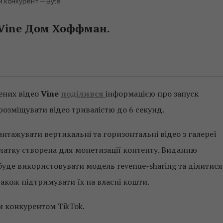
й конкурент ─ Byte
 Vine Дом Хоффман.
ених відео
Vine
поділився
інформацією про запуск
 розміщувати відео тривалістю до 6 секунд.
нтажувати вертикальні та горизонтальні відео з галереї
очатку створена для монетизації контенту. Виданню
уде використовувати модель revenue-sharing та ділитися
акож підтримувати їх на власні кошти.
м конкурентом TikTok.