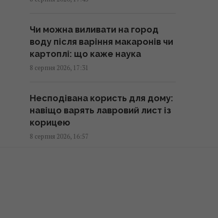
створення європейського
аналога Patriot, - експерт
Чи можна виливати на город
16:40 субота, 08 серпня 2026
воду після варіння макаронів чи
картоплі: що каже наука
Найкращі з найкращих: 10
8 серпня 2026, 17:31
найвище оцінених критиками
ігор за останні десять років
Несподівана користь для дому:
16:30 субота, 08 серпня 2026
навіщо варять лавровий лист із
корицею
Не "орел і решка": як
8 серпня 2026, 16:57
українською правильно назвати
сторони монети
Джулія Робертс повторила
16:30 субота, 08 серпня 2026
культовий образ із фільму
«Красуня» на весіллі
Хіт №1 The Killers з
племінниці
несподіваною історією
8 серпня 2026, 16:56