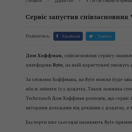
Головна
Діджитал
У TikTok з’явився прями
Сервіс запустив співзасновник
Поділитись:
Facebook
Twitter
Дом Хоффман,
співзасновник сервісу зацикл
платформи
Byte
, на якій користувачі зможуть
За словами Хоффмана, на Byte можна буде зава
або ж знімати їх у додатку. Також новинка сп
Techcrunch Дом Хоффман розповів, що сервіс б
авторами доходами від реклами у додатку, а т
Експерти вже сьогодні називають Byte прями