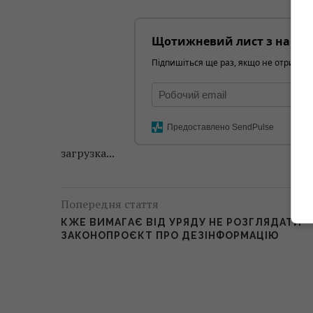
Щотижневий лист з найці
Підпишіться ще раз, якщо не отримуєт
Предоставлено SendPulse
загрузка...
Попередня стаття
КЖЕ ВИМАГАЄ ВІД УРЯДУ НЕ РОЗГЛЯДАТИ
ЗАКОНОПРОЄКТ ПРО ДЕЗІНФОРМАЦІЮ