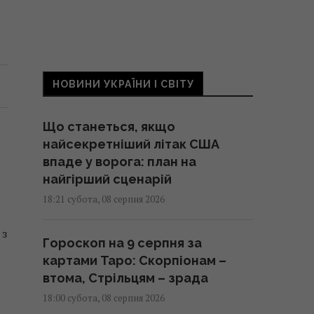
НОВИНИ УКРАЇНИ І СВІТУ
Що станеться, якщо
найсекретніший літак США
впаде у ворога: план на
найгірший сценарій
18:21 субота, 08 серпня 2026
 з
Гороскоп на 9 серпня за
картами Таро: Скорпіонам –
втома, Стрільцям – зрада
18:00 субота, 08 серпня 2026