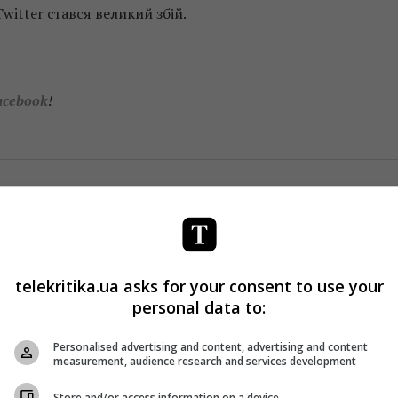
Twitter стався великий збій.
acebook
!
telekritika.ua asks for your consent to use your
personal data to:
Personalised advertising and content, advertising and content
measurement, audience research and services development
Store and/or access information on a device