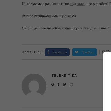
Нагадаємо: раніше стало
відомо
, що у роботі 
Фото: скріншот сайту byte.co
Підписуйтесь на «Телекритику» у
Telegram
та
F
0
Поділитись:
Facebook
Twitter
TELEKRITIKA