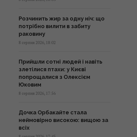
зиму: секрет маринаду для
ідеальної заготівлі
Розчинить жир за одну ніч: що
16:55 субота, 08 серпня 2026
потрібно вилити в забиту
раковину
До 2030 року в Україні стане на
8 серпня 2026, 18:02
третину менше
першокласників: експертка
Прийшли сотні людей і навіть
розповіла про ризики
злетілися птахи: у Києві
16:46 субота, 08 серпня 2026
попрощалися з Олексієм
Юковим
Росія готує потужний удар по
8 серпня 2026, 17:56
енергетиці Києва до 24 серпня,
- монітори
Дочка Орбакайте стала
16:43 субота, 08 серпня 2026
неймовірно високою: вищою за
всіх
США спробують зірвати
8 серпня 2026, 17:45