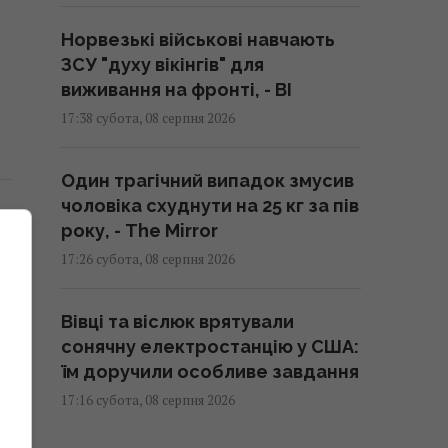
Норвезькі військові навчають
ЗСУ "духу вікінгів" для
виживання на фронті, - BI
17:38 субота, 08 серпня 2026
Один трагічний випадок змусив
чоловіка схуднути на 25 кг за пів
року, - The Mirror
17:26 субота, 08 серпня 2026
Вівці та віслюк врятували
сонячну електростанцію у США:
їм доручили особливе завдання
17:16 субота, 08 серпня 2026