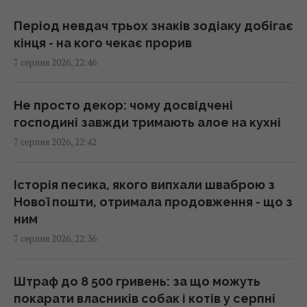
21:32 п'ятниця, 07 серпня 2026
Період невдач трьох знаків зодіаку добігає
кінця - на кого чекає прорив
РЕБ не замінить "Петріоти": Флеш розповів
7 серпня 2026, 22:46
про найбільшу небезпеку
21:21 п'ятниця, 07 серпня 2026
Не просто декор: чому досвідчені
господині завжди тримають алое на кухні
Що станеться з комп’ютером, якщо
7 серпня 2026, 22:42
тривалий час не оновлювати Windows
21:20 п'ятниця, 07 серпня 2026
Історія песика, якого випхали шваброю з
Нової пошти, отримала продовження - що з
Суд продовжив тримання під вартою для
ним
Коломойського, захист заявив про
7 серпня 2026, 22:36
проблеми зі здоров'ям
20:39 п'ятниця, 07 серпня 2026
Штраф до 8 500 гривень: за що можуть
покарати власників собак і котів у серпні
Росія встановила антидронові сітки на