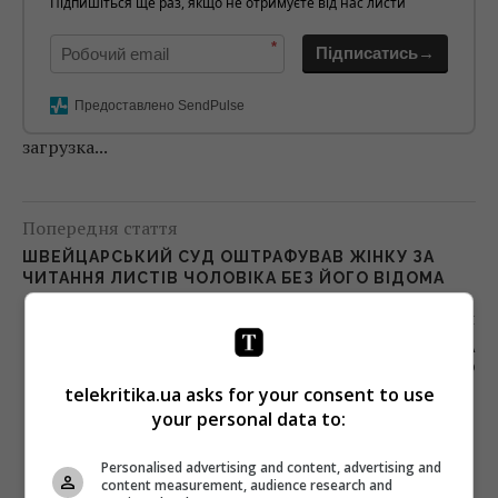
Підпишіться ще раз, якщо не отримуєте від нас листи
*
Підписатись→
Предоставлено SendPulse
загрузка...
Попередня стаття
ШВЕЙЦАРСЬКИЙ СУД ОШТРАФУВАВ ЖІНКУ ЗА
ЧИТАННЯ ЛИСТІВ ЧОЛОВІКА БЕЗ ЙОГО ВІДОМА
Наступна стаття
«ГУДБАЙ, АМЕРИКА» І ЗДРАСТУЙ, НОВА
КОЛЕКЦІЯ ГОШІ РУБЧИНСЬКОГО
telekritika.ua asks for your consent to use
your personal data to:
Personalised advertising and content, advertising and
content measurement, audience research and