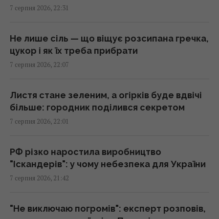
7 серпня 2026, 22:31
своїх субмаринах, розташованих за тисячі
кілометрів від України
20:35 п'ятниця, 07 серпня 2026
Не лише сіль — що віщує розсипана гречка,
цукор і як їх треба прибрати
7 серпня 2026, 22:07
Що їсти для здоров’я серця: кардіологи
назвали 7 корисних каш
20:22 п'ятниця, 07 серпня 2026
Листя стане зеленим, а огірків буде вдвічі
більше: городник поділився секретом
7 серпня 2026, 22:01
Льотчик-утікач з КНДР уперше сів за
штурвал Boeing 737 і був приголомшений
20:18 п'ятниця, 07 серпня 2026
РФ різко наростила виробництво
"Іскандерів": у чому небезпека для України
7 серпня 2026, 21:42
Сенат США схвалив законопроект про
"пекельні санкції" проти РФ
20:17 п'ятниця, 07 серпня 2026
"Не виключаю погромів": експерт розповів,