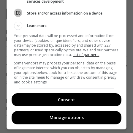
services development
Store and/or access information on a device
НОВИНИ УКРАЇНИ І СВІТУ
Learn more
Над ремонтною базою систем Patriot у
Your personal data will be processed and information from
Німеччині літали підозрілі дрони, -ЗМІ
your device (cookies, unique identifiers, and other device
data) may be stored by, accessed by and shared with 227
22:33 п'ятниця, 07 серпня 2026
partners, or used specifically by this site. We and our partners
may use precise geolocation data.
List of partners.
Some vendors may process your personal data on the basis
У сумнозвісних Boeing-737 виявили ще одну
of legitimate interest, which you can object to by managing
your options below. Look for a link at the bottom of this page
проблему
or in the site menu to manage or withdraw consent in privacy
and cookie settings.
22:31 п'ятниця, 07 серпня 2026
Consent
Росія нарешті повертає свій ядерний
крейсер за $5 млрд, але є проблема
22:12 п'ятниця, 07 серпня 2026
Manage options