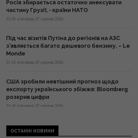
Росія збирається остаточно анексувати
частину Грузії, - країни НАТО
22:01 п'ятниця, 07 серпня 2026
Під час візитів Путіна до регіонів на АЗС
з’являється багато дешевого бензину, – Le
Monde
21:51 п'ятниця, 07 серпня 2026
США зробили невтішний прогноз щодо
експорту українського збіжжя: Bloomberg
розкрив цифри
21:41 п'ятниця, 07 серпня 2026
В результаті атаки РФ знищено найбільший
ОСТАННІ НОВИНИ
склад засобів індивідуального захисту