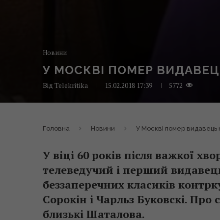
Новини
У МОСКВІ ПОМЕР ВИДАВЕЦ
Від
Telekritika
15.02.2018 17:39
5772
Головна
Новини
У Москві помер видавець 
У віці 60 років після важкої х
телеведучий і перший видавец
беззаперечних класиків контрк
Сорокін і Чарльз Буковскі. Про
близькі Шаталова.