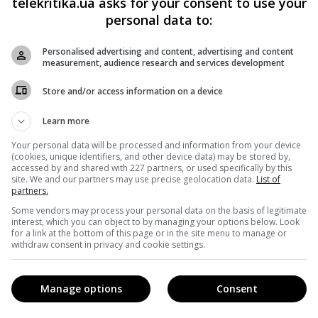
telekritika.ua asks for your consent to use your
personal data to:
Personalised advertising and content, advertising and content
measurement, audience research and services development
Store and/or access information on a device
Learn more
Your personal data will be processed and information from your device
(cookies, unique identifiers, and other device data) may be stored by,
accessed by and shared with 227 partners, or used specifically by this
site. We and our partners may use precise geolocation data.
List of
partners.
Some vendors may process your personal data on the basis of legitimate
interest, which you can object to by managing your options below. Look
for a link at the bottom of this page or in the site menu to manage or
withdraw consent in privacy and cookie settings.
кавішим. Пишемо з любов'ю
!
Manage options
Consent
е від нас листи