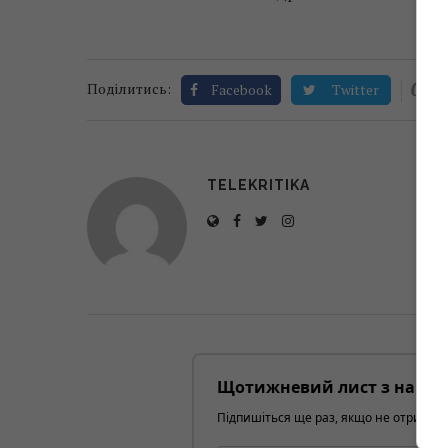
0
Поділитись:
Facebook
Twitter
TELEKRITIKA
Щотижневий лист з найці
Підпишіться ще раз, якщо не отримуєт