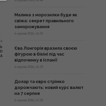
16:32 четвер, 06 серпня 2026
Малина з морозилки буде як
7 серпня в Україну прийдуть
свіжа: секрет правильного
довгоочікувані дощі та
заморожування
прохолода: яким областям
6 серпня 2026, 16:35
пощастить (карта)
тя
16:30 четвер, 06 серпня 2026
ЦЬ
Єва Лонгорія вразила своєю
ГО
фігурою в бікіні під час
НА
Не відкладати життя на потім:
відпочинку в Іспанії
ветеран освідчиться коханій у
6 серпня 2026, 16:33
новому випуску "Караоке на
майдані"
Долар та євро стрімко
16:22 четвер, 06 серпня 2026
дорожчають: новий курс валют
на 7 серпня
Нацбанк послабив гривню:
6 серпня 2026, 15:58
офіційний курс валют на