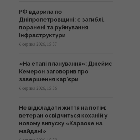
п’ятницю
РФ вдарила по
16:00 четвер, 06 серпня 2026
Дніпропетровщині: є загиблі,
поранені та руйнування
Названо час у планці, який
інфраструктури
свідчить про відмінну форму
6 серпня 2026, 15:57
після 55 років
16:00 четвер, 06 серпня 2026
«На етапі планування»: Джеймс
Кемерон заговорив про
У Фонді держмайна
завершення кар’єри
прогнозують складнощі з
6 серпня 2026, 15:56
приватизацією великих
державних активів
Не відкладати життя на потім:
15:58 четвер, 06 серпня 2026
ветеран освідчиться коханій у
новому випуску «Караоке на
Вагітну Вітвіцьку запідозрили у
майдані»
таємному ЕКЗ та сурогатному
6 серпня 2026, 15:50