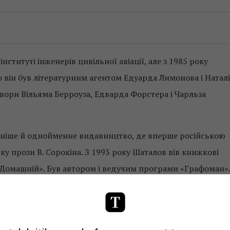
титуті інженерів цивільної авіації, але з 1985 року
о він був літературним агентом Едуарда Лимонова і Наталі
вори Вільяма Берроуза, Едварда Форстера і Чарльза
ізніше й однойменне видавництво, де вперше російською
ку прози В. Сорокіна. З 1993 року Шаталов вів книжкові
 «Домашній». Був автором і ведучим програми «Графоман»
СР, з 1993-го – Спілки письменників Москви. Був
падщини Олександра Галича при Спілці письменників СРСР.
ументальні фільмі про художників.