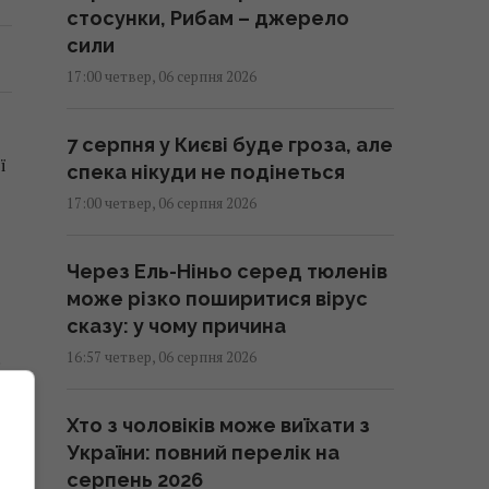
стосунки, Рибам – джерело
сили
17:00 четвер, 06 серпня 2026
7 серпня у Києві буде гроза, але
ї
спека нікуди не подінеться
17:00 четвер, 06 серпня 2026
Через Ель-Ніньо серед тюленів
може різко поширитися вірус
сказу: у чому причина
.
16:57 четвер, 06 серпня 2026
Хто з чоловіків може виїхати з
України: повний перелік на
серпень 2026