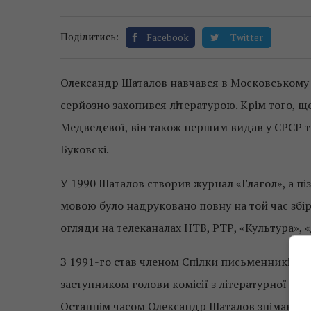
Поділитись:
Facebook
Twitter
Олександр Шаталов навчався в Московському інс
серйозно захопився літературою. Крім того, щ
Медведєвої, він також першим видав у СРСР т
Буковскі.
У 1990 Шаталов створив журнал «Глагол», а п
мовою було надруковано повну на той час збір
огляди на телеканалах НТВ, РТР, «Культура»,
З 1991-го став членом Спілки письменників СР
заступником голови комісії з літературної с
Останнім часом Олександр Шаталов знімав док