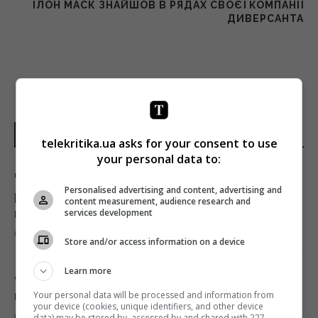
ІЛОН МАСК ЗНАЙШОВ В РЯДАХ СВОЄЇ КОМПАНІЇ
ДИВЕРСАНТА
НОВИНИ УКРАЇНИ І СВІТУ
telekritika.ua asks for your consent to use
your personal data to:
Чому Венера гарячіша за Меркурій, хоча й
Personalised advertising and content, advertising and
розташована далі від Сонця: пояснення
content measurement, audience research and
вчених
services development
06:39 неділя, 09 серпня 2026
Store and/or access information on a device
Learn more
9 серпня: церковне свято сьогодні, про що
краще мовчати цього дня
Your personal data will be processed and information from
your device (cookies, unique identifiers, and other device
06:00 неділя, 09 серпня 2026
data) may be stored by, accessed by and shared with 227