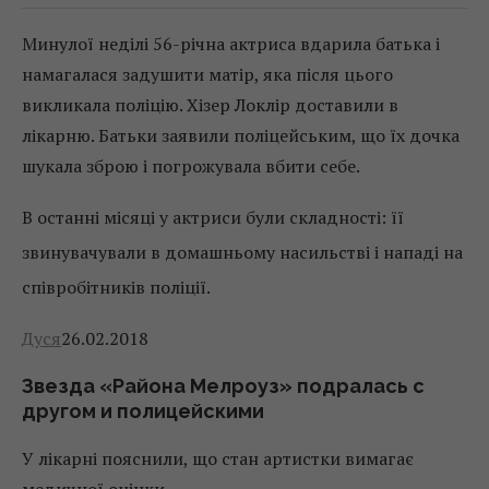
Минулої неділі 56-річна актриса вдарила батька і
намагалася задушити матір, яка після цього
викликала поліцію. Хізер Локлір доставили в
лікарню. Батьки заявили поліцейським, що їх дочка
шукала зброю і погрожувала вбити себе.
В останні місяці у актриси були складності: її
звинувачували в домашньому насильстві і нападі на
співробітників поліції.
Дуся
26.02.2018
Звезда «Района Мелроуз» подралась с
другом и полицейскими
У лікарні пояснили, що стан артистки вимагає