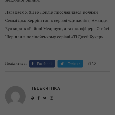
медичної оцінки.
Нагадаємо, Хізер Локлір прославилася ролями
Семмі Джо Керрінгтон в серіалі «Династія», Аманди
Вудворд в «Районі Мелроуз», а також офіцера Стейсі
Шерідан в поліцейському серіалі «Ті Джей Хукер».
0
Поділитись:
Facebook
Twitter
TELEKRITIKA