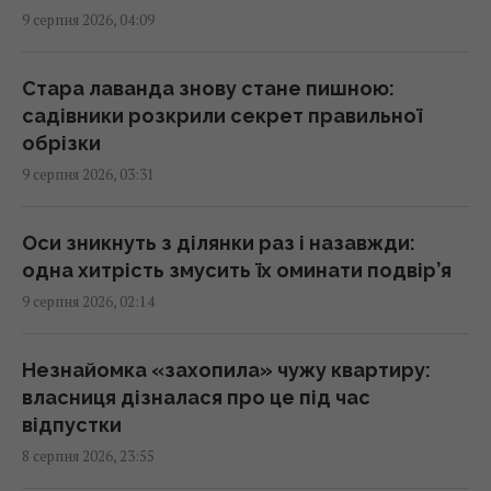
9 серпня 2026, 04:09
Експерти розповіли, як послужить ЗСУ
свіжа партія зброї від Туреччини
Стара лаванда знову стане пишною:
02:27 неділя, 09 серпня 2026
садівники розкрили секрет правильної
обрізки
9 серпня 2026, 03:31
Один із найближчих соратників Асада
переховується в Москві, - The Telegraph
01:58 неділя, 09 серпня 2026
Оси зникнуть з ділянки раз і назавжди:
одна хитрість змусить їх оминати подвір’я
9 серпня 2026, 02:14
Зухвалі удари України по Росії можуть
зіграти на руку Путіну, - The Times
01:23 неділя, 09 серпня 2026
Незнайомка «захопила» чужу квартиру:
власниця дізналася про це під час
відпустки
Експерт назвав 4 безкоштовні програми,
8 серпня 2026, 23:55
які встановлює на кожен ПК із Windows