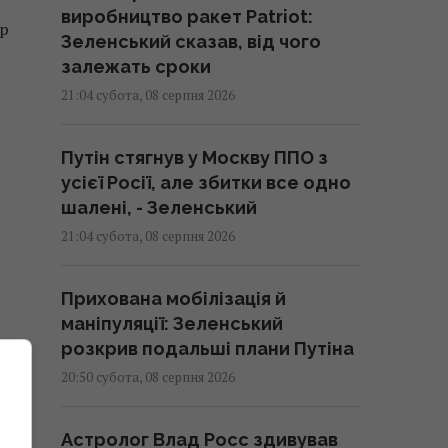
виробництво ракет Patriot:
ер
Зеленський сказав, від чого
залежать сроки
21:04 субота, 08 серпня 2026
Путін стягнув у Москву ППО з
усієї Росії, але збитки все одно
шалені, - Зеленський
21:04 субота, 08 серпня 2026
Прихована мобілізація й
маніпуляції: Зеленський
розкрив подальші плани Путіна
20:50 субота, 08 серпня 2026
Астролог Влад Росс здивував