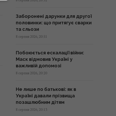
20:12 субота, 08 серпня 2026
Заборонені дарунки для другої
Названо найсильнішу розвідку
половинки: що притягує сварки
Європи, і це не ГУР
та сльози
19:57 субота, 08 серпня 2026
8 серпня 2026, 20:51
Росіяни похизувалися новим
Побоюється ескалації війни:
зенітним дроном, який здатен
Маск відмовив Україні у
розвивати швидкість до 560
важливій допомозі
км/год
8 серпня 2026, 20:20
19:57 субота, 08 серпня 2026
Не лише по батькові: як в
Люди, які народилися в ці
Україні давали прізвища
місяці, найуспішніші
позашлюбним дітям
19:24 субота, 08 серпня 2026
8 серпня 2026, 20:13