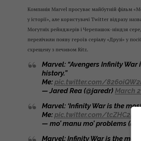
Компанія Marvel просуває майбутній фільм «М
у історії», але користувачі Twitter відразу наз
Могутніх рейнджерів і Черепашок-ніндзя сере
перелічили появу героїв серіалу «Друзі» у пос
схрещену з печивом Ritz.
Marvel: “Avengers Infinity War 
history.”
Me:
pic.twitter.com/826oiQW
— Jared Rea (@jaredr)
March 2
Marvel: ‘Infinity War is the mos
Me:
pic.twitter.com/tcZHC2Ho
— mo’ manu mo’ problems (@
Marvel: Infinity War is the mos