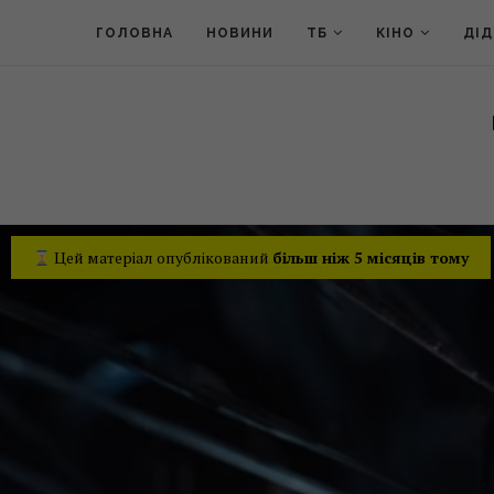
ГОЛОВНА
НОВИНИ
ТБ
КІНО
ДІ
Цей матеріал опублікований
більш ніж 5 місяців тому