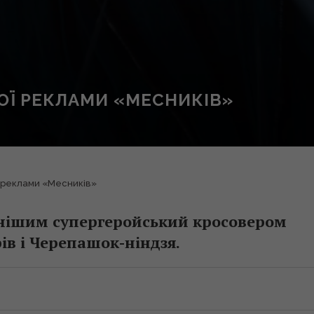
НОЇ РЕКЛАМИ «МЕСНИКІВ»
ої реклами «Месників»
внішим супергеройський кросовером
ів і Черепашок-ніндзя.