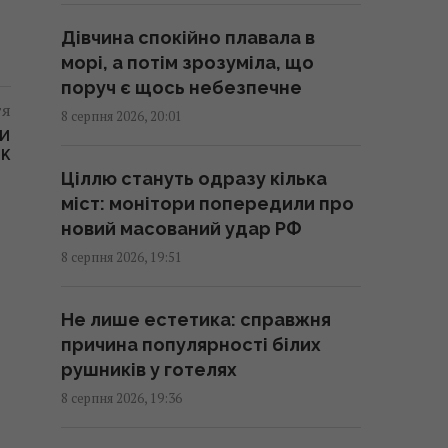
В ЄС запропонували нову схему
Дівчина спокійно плавала в
конфіскації заморожених
морі, а потім зрозуміла, що
активів РФ, - FAZ
поруч є щось небезпечне
тя
19:19 субота, 08 серпня 2026
8 серпня 2026, 20:01
ТИ
OK
Маск не дозволив Україні
Ціллю стануть одразу кілька
використовувати Starlink для
міст: монітори попередили про
ударів по Росії, - The Atlantic
новий масований удар РФ
19:19 субота, 08 серпня 2026
8 серпня 2026, 19:51
Туреччина закрила Чорне море
Не лише естетика: справжня
для суден, що прямували до
причина популярності білих
Росії та України, - Bloomberg
рушників у готелях
19:00 субота, 08 серпня 2026
8 серпня 2026, 19:36