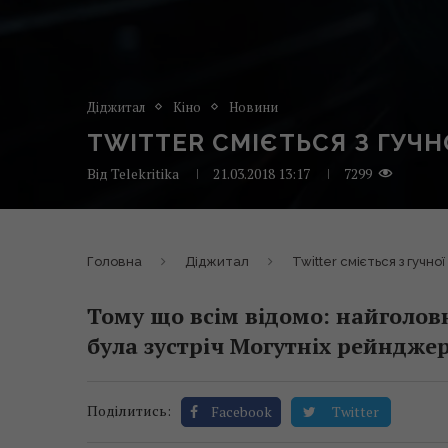
Діджитал
Кіно
Новини
TWITTER СМІЄТЬСЯ З ГУЧ
Від
Telekritika
21.03.2018 13:17
7299
Головна
Діджитал
Twitter сміється з гучн
Тому що всім відомо: найголо
була зустріч Могутніх рейнджер
Поділитись:
Facebook
Twitter