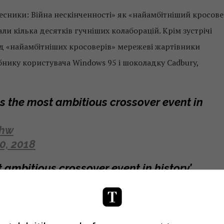
есники: Війна нескінченності» як «найамбітніший кросов
вали кілька десятків гучніших колаборацій. Крім зустрічі
д «найамбітніших кросоверів» мережеві жартівники
ібнику користувача Windows 95 і шоколадку Cadbury,
is the most ambitious crossover event in
2hw
0, 2018
t ambitious crossover event in history’
ax
ManuclearBomb)
March 19, 2018
t ambitious crossover event in history