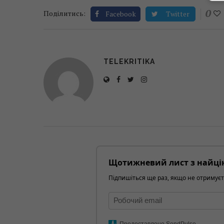
0
Поділитись:
Facebook
Twitter
TELEKRITIKA
Щотижневий лист з найці
Підпишіться ще раз, якщо не отримуєт
Предоставлено SendPulse