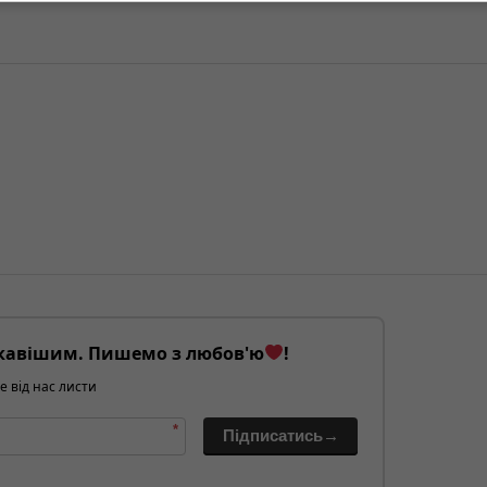
кавішим. Пишемо з любов'ю
!
е від нас листи
*
Підписатись→