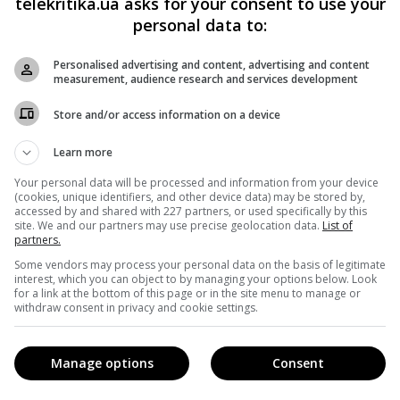
telekritika.ua asks for your consent to use your
URz
personal data to:
ge)
March 20, 2018
Personalised advertising and content, advertising and content
measurement, audience research and services development
а самовдоволену рекламу Marvel скріншотом з кросовера
ий детектив Магнум».
Store and/or access information on a device
Learn more
t ambitious crossover event in history’
sJ
Your personal data will be processed and information from your device
(cookies, unique identifiers, and other device data) may be stored by,
arch 19, 2018
accessed by and shared with 227 partners, or used specifically by this
site. We and our partners may use precise geolocation data.
List of
partners.
 великі екрани 23 квітня (в Україні – 26 квітня). Як
Some vendors may process your personal data on the basis of legitimate
interest, which you can object to by managing your options below. Look
ом Америка, Залізною людиною і героями «Вартових
for a link at the bottom of this page or in the site menu to manage or
withdraw consent in privacy and cookie settings.
 вражаюче, як зустріч Багса Банні з Майклом Джорданом у
Manage options
Consent