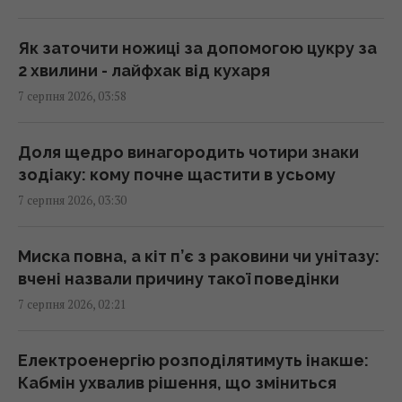
Patriot
00:22 п'ятниця, 07 серпня 2026
Як заточити ножиці за допомогою цукру за
2 хвилини - лайфхак від кухаря
7 серпня 2026, 03:58
Вчені виявили відбитки пальців на кераміці
віком 8000 років: що їх здивувало
23:58 четвер, 06 серпня 2026
Доля щедро винагородить чотири знаки
зодіаку: кому почне щастити в усьому
7 серпня 2026, 03:30
Атака дронів на Москву: аналітики оцінили
ефективність роботи російської ППО
23:39 четвер, 06 серпня 2026
Миска повна, а кіт п’є з раковини чи унітазу:
вчені назвали причину такої поведінки
7 серпня 2026, 02:21
Жінки з дипломами частіше обирають
успішних чоловіків без вищої освіти, –
дослідження
Електроенергію розподілятимуть інакше:
23:24 четвер, 06 серпня 2026
Кабмін ухвалив рішення, що зміниться