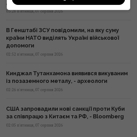
для серця, мозку та зміцнення імунітету
03:28 п'ятниця, 07 серпня 2026
В Генштабі ЗСУ повідомили, на яку суму
країни НАТО виділять Україні військової
допомоги
02:52 п'ятниця, 07 серпня 2026
Кинджал Тутанхамона виявився викуваним
із позаземного металу, - археологи
02:26 п'ятниця, 07 серпня 2026
США запровадили нові санкції проти Куби
за співпрацю з Китаєм та РФ, - Bloomberg
02:05 п'ятниця, 07 серпня 2026