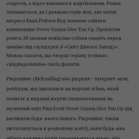
секретів, а відео виявилося жартівливим. Ролик
починається, як і реальна серія шоу, але потім
актриса Еван Рейчел Вуд починає співати
композицію Never Gonna Give You Up. Протягом
решти 20 хвилин невідома собака сидить перед
піаніно під саундтрек зі «Світу Дикого Заходу».
Можна сказати, що творці серіалу успішно
«відрікроллили» своїх фанатів.
Рікроллінг (Rickrolling) або рікролл – інтернет-мем,
розіграш, що зародився на порталі 4chan, який
полягає в наданні жертві гіперпосилання на
музичний кліп Ріка Естлі Never Gonna Give You Up під
виглядом будь-якого іншого. Рікроллінг також
застосовується в реальному житті, коли будь-яка
нібито важлива подія переривається відео- або