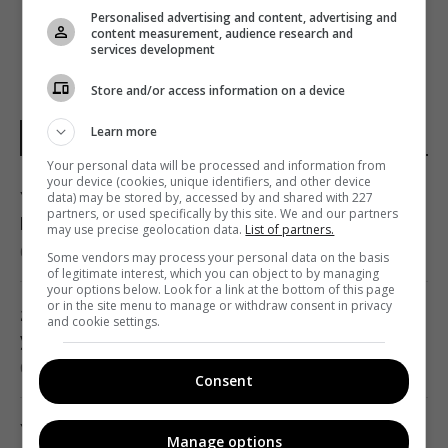
Personalised advertising and content, advertising and
content measurement, audience research and
services development
Store and/or access information on a device
Learn more
НОВИНИ УКРАЇНИ І СВІТУ
Your personal data will be processed and information from
your device (cookies, unique identifiers, and other device
Удари Росії по кораблях у Чорному морі: у
data) may be stored by, accessed by and shared with 227
partners, or used specifically by this site. We and our partners
FP розкрили наслідки
may use precise geolocation data.
List of partners.
04:37 п'ятниця, 07 серпня 2026
Some vendors may process your personal data on the basis
of legitimate interest, which you can object to by managing
your options below. Look for a link at the bottom of this page
or in the site menu to manage or withdraw consent in privacy
214 мільйонів років тому астероїд залишив
and cookie settings.
у Канаді "око", видиме з космосу
04:31 п'ятниця, 07 серпня 2026
Consent
У чому полягає користь волоських горіхів
Manage options