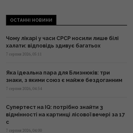
Як вибратися з багнюки на автомобілі:
названо простий предмет у салоні, що
ОСТАННІ НОВИНИ
може допомогти
01:23 п'ятниця, 07 серпня 2026
Чому лікарі у часи СРСР носили лише білі
халати: відповідь здивує багатьох
"Достатньо, щоб вижити, а не перемогти":
7 серпня 2026, 05:11
ексчиновниця НАТО про надання ракет
Україні
01:19 п'ятниця, 07 серпня 2026
Яка ідеальна пара для Близнюків: три
знаки, з якими союз є майже бездоганним
7 серпня 2026, 04:54
Одне налаштування, яке варто змінити всім
власникам нових телевізорів
00:25 п'ятниця, 07 серпня 2026
Супертест на IQ: потрібно знайти 3
відмінності на картинці лісової вечері за 17
с
"Нам самим потрібні": Трамп відреагував на
7 серпня 2026, 04:00
прохання Зеленського надати ракети до