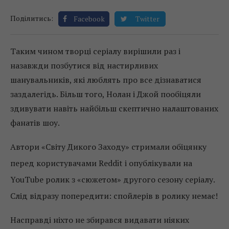
Поділитись:
Facebook
Twitter
Таким чином творці серіалу вирішили раз і
назавжди позбутися від настирливих
шанувальників, які люблять про все дізнаватися
заздалегідь. Більш того, Нолан і Джой пообіцяли
здивувати навіть найбільш скептично налаштованих
фанатів шоу.
Автори «Світу Дикого Заходу» стримали обіцянку
перед користувачами Reddit і опублікували на
YouTube ролик з «сюжетом» другого сезону серіалу.
Слід відразу попередити: спойлерів в ролику немає!
Насправді ніхто не збирався видавати ніяких