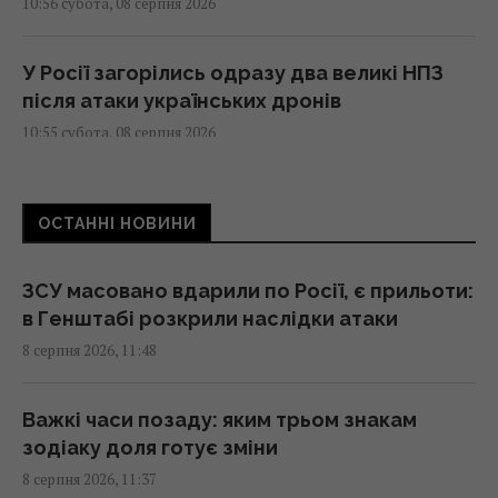
10:56 субота, 08 серпня 2026
У Росії загорілись одразу два великі НПЗ
після атаки українських дронів
10:55 субота, 08 серпня 2026
Під джунглями В'єтнаму виявили печеру з
ОСТАННІ НОВИНИ
рідкісними кам'яними "перлинами"
10:49 субота, 08 серпня 2026
ЗСУ масовано вдарили по Росії, є прильоти:
в Генштабі розкрили наслідки атаки
Для чого потрібна кожна сторона терки:
8 серпня 2026, 11:48
про деякі функції, про які ви не знали
10:42 субота, 08 серпня 2026
Важкі часи позаду: яким трьом знакам
зодіаку доля готує зміни
Водопостачання Львівщини під загрозою:
8 серпня 2026, 11:37
"Бориславська нафтова компанія" просить