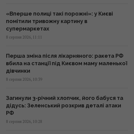
Зеленського переглянути санкції
10:13 субота, 08 серпня 2026
«Вперше полиці такі порожні»: у Києві
помітили тривожну картину в
супермаркетах
Європу накрила нова хвиля спеки: яким
8 серпня 2026, 11:11
курортам загрожують лісові пожежі та
небезпека
10:08 субота, 08 серпня 2026
Перша зміна після лікарняного: ракета РФ
вбила на станції під Києвом маму маленької
дівчинки
Розвідка США пов’язує з Росією дрон з
8 серпня 2026, 10:39
вибухівкою в аеропорту Лейпцига, - WSJ
09:59 субота, 08 серпня 2026
Загинули 3-річний хлопчик, його бабуся та
дідусь: Зеленський розкрив деталі атаки
Поварів запитали, як правильно готувати
РФ
лосося, і всі вони відповіли однаково
8 серпня 2026, 10:28
09:55 субота, 08 серпня 2026