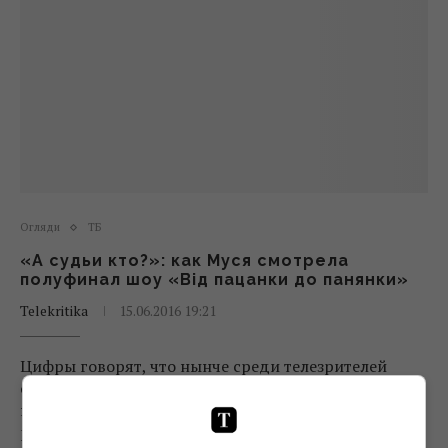
Огляди
ТБ
«А судьи кто?»: как Муся смотрела
полуфинал шоу «Від пацанки до панянки»
Telekritika
15.06.2016 19:21
Цифры говорят, что нынче среди телезрителей
очень востребовано шоу «Від пацанки до панянки»
на «Новом канале». Мы с кузиной уже немного
рассказывали об этом проекте. Но я решила более