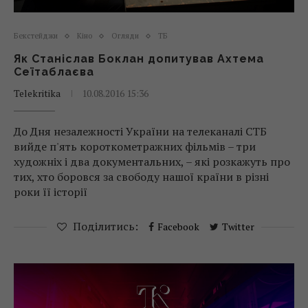
Бекстейджи
Кіно
Огляди
ТБ
Як Станіслав Боклан допитував Ахтема
Сеїтаблаєва
Telekritika
10.08.2016 15:36
До Дня незалежності України на телеканалі СТБ
вийде п'ять короткометражних фільмів – три
художніх і два документальних, – які розкажуть про
тих, хто боровся за свободу нашої країни в різні
роки її історії
Поділитись:
Facebook
Twitter