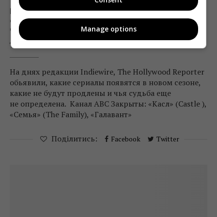
Кто выживет в телесезоне 2016/2017:
судьба сериалов ABC, CBS, Fox, NBC и THE
Manage options
CW
Telekritika
10.06.2016 12:13
На днях редакции Indiewire, The Hollywood Reporter
обьявили, какие сериалы появятся в новом сезоне,
какие не будут продлены и чья судьба еще
не определена. Канал ABC Закрыты: «Касл» (Castle ),
«Семья» (The Family), «Галавант»
Поділитись:
Facebook
Twitter