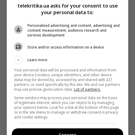
внимательно к нему присмотреться, тем более что
telekritika.ua asks for your consent to use
на следующей недел
your personal data to:
Поділитись:
Facebook
Twitter
Personalised advertising and content, advertising and
content measurement, audience research and
services development
Store and/or access information on a device
Learn more
Your personal data will be processed and information from
your device (cookies, unique identifiers, and other device
data) may be stored by, accessed by and shared with 227
partners, or used specifically by this site. We and our partners
may use precise geolocation data.
List of partners.
Some vendors may process your personal data on the basis
of legitimate interest, which you can object to by managing
your options below. Look for a link at the bottom of this page
or in the site menu to manage or withdraw consent in privacy
and cookie settings.
Огляди
Серіали
ТБ
Consent