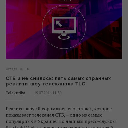
Огляди
ТБ
СТБ и не снилось: пять самых странных
реалити-шоу телеканала TLC
Telekritika
19.07.2016 11:30
Реалити-шоу «Я соромлюсь свого тіла», которое
показывает телеканал СТБ, – одно из самых
популярных в Украине. По данным пресс-службы
StarLightMedia, в июне этого года доля зрителей