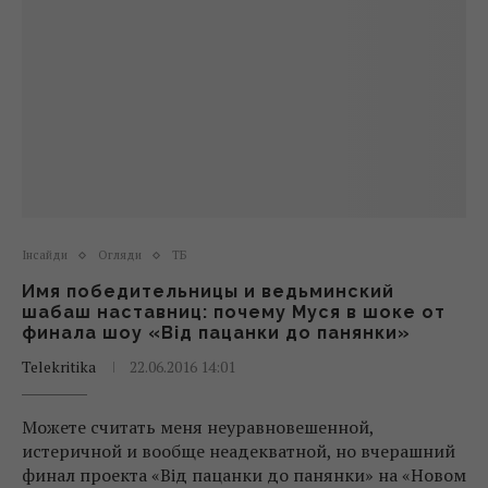
Інсайди
Огляди
ТБ
Имя победительницы и ведьминский
шабаш наставниц: почему Муся в шоке от
финала шоу «Від пацанки до панянки»
Telekritika
22.06.2016 14:01
Можете считать меня неуравновешенной,
истеричной и вообще неадекватной, но вчерашний
финал проекта «Від пацанки до панянки» на «Новом