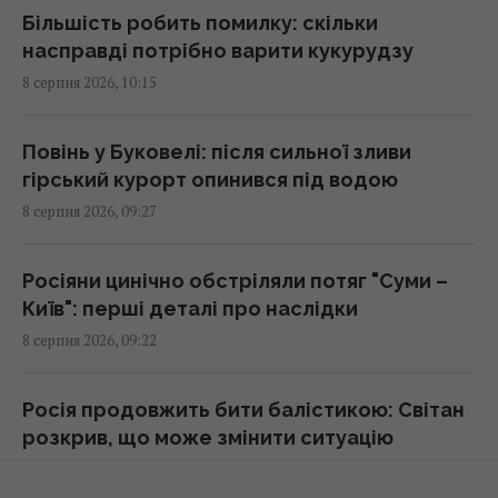
Більшість робить помилку: скільки
У США вчені виявили рибу, яка може жити
насправді потрібно варити кукурудзу
понад 400 років: що про неї відомо
8 серпня 2026, 10:15
09:30 субота, 08 серпня 2026
Повінь у Буковелі: після сильної зливи
"Цій людині не місце тут": Усик різко
гірський курорт опинився під водою
засудив рішення МОК щодо Росії на
8 серпня 2026, 09:27
Олімпіаді
09:27 субота, 08 серпня 2026
Росіяни цинічно обстріляли потяг "Суми –
Київ": перші деталі про наслідки
Жодну балістичну ракету не збили:
8 серпня 2026, 09:22
Повітряні сили розкрили деталі нічної
атаки росіян
09:26 субота, 08 серпня 2026
Росія продовжить бити балістикою: Світан
розкрив, що може змінити ситуацію
8 серпня 2026, 08:51
Що придумати замість дверей у кімнату: 4