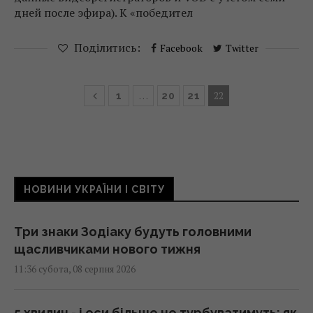
дней после эфира). К «победител
Поділитись:
Facebook
Twitter
…
22
1
20
21
НОВИНИ УКРАЇНИ І СВІТУ
Три знаки Зодіаку будуть головними
щасливчиками нового тижня
11:36 субота, 08 серпня 2026
5 хвилин - і оси більше не турбуватимуть: як