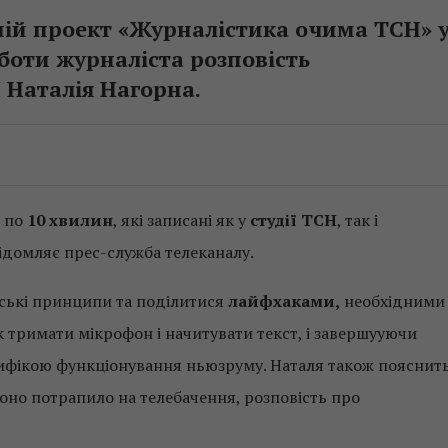
тній проект «Журналістика очима ТСН» 
боти журналіста розповість
 Наталія Нагорна.
по
10 хвилин
, які записані як у
студії ТСН
, так і
ідомляє прес-служба телеканалу.
тські принципи та поділитися
лайфхаками,
необхідними
к тримати мікрофон і начитувати текст, і завершууючи
цифікою функціонування ньюзруму. Наталя також пояснит
воно потрапило на телебачення, розповість про