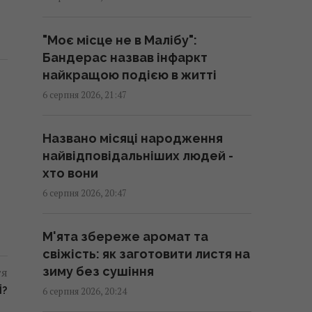
виявився підробкою
20:49 четвер, 06 серпня 2026
"Моє місце не в Малібу":
Бандерас назвав інфаркт
Ці знаки на долоні є не у всіх:
найкращою подією в житті
що вони означають
6 серпня 2026, 21:47
20:45 четвер, 06 серпня 2026
Названо місяці народження
Дістатися "нуля" стає майже
найвідповідальніших людей -
неможливим завданням, -
хто вони
Business Insider
6 серпня 2026, 20:47
20:18 четвер, 06 серпня 2026
М'ята збереже аромат та
Після скандалу у Федерації
свіжість: як заготовити листя на
футболу Інфантіно зберіг
зиму без сушіння
тя
посаду, хоча Європа йому не
Ї?
6 серпня 2026, 20:24
вірить