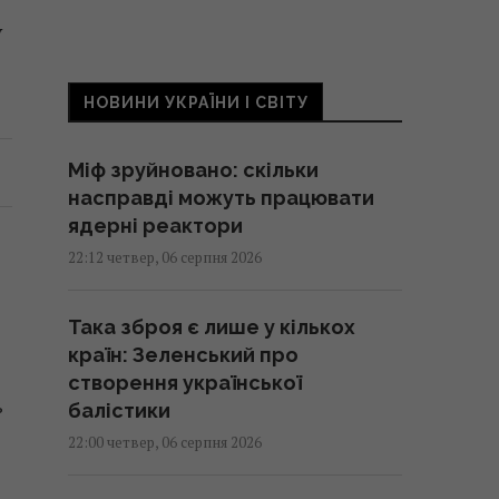
у
НОВИНИ УКРАЇНИ І СВІТУ
Міф зруйновано: скільки
насправді можуть працювати
ядерні реактори
22:12 четвер, 06 серпня 2026
Така зброя є лише у кількох
країн: Зеленський про
створення української
ь
балістики
22:00 четвер, 06 серпня 2026