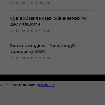
|
300866
26.11.2020 14:08
Суд добавил новых обвиняемых по
делу Хашогги
|
256121
26.11.2020 10:00
Злети та падіння. Топові події
телеринку-2020
|
280551
26.11.2020 10:00
одавцям
Контакти
Правила використання матеріа
Наші партнери