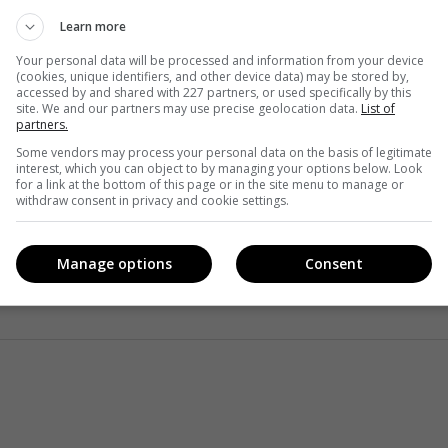
 очима ТСН» можна вже зараз на
YouTube-каналі
Вищої
Learn more
Your personal data will be processed and information from your device
(cookies, unique identifiers, and other device data) may be stored by,
accessed by and shared with 227 partners, or used specifically by this
є
новий проект
стажувань для людей поважного віку.
site. We and our partners may use precise geolocation data.
List of
partners.
Some vendors may process your personal data on the basis of legitimate
interest, which you can object to by managing your options below. Look
for a link at the bottom of this page or in the site menu to manage or
withdraw consent in privacy and cookie settings.
НАЯ
ТСН
Manage options
Consent