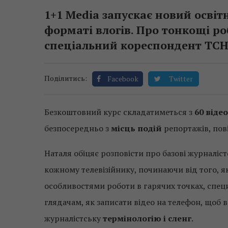
1+1 Media запускає новий осві
форматі влогів. Про тонкощі ро
спеціальний кореспондент ТСН
Поділитись:
Facebook
Twitter
Безкоштовний курс складатиметься з
60 відео
безпосередньо з
місць подій
репортажів, пов
Наталя обіцяє розповісти про базові журналіс
кожному телевізійнику, починаючи від того, я
особливостями роботи в гарячих точках, спе
глядачам, як записати відео на телефон, щоб 
журналістську
термінологію і сленг
.