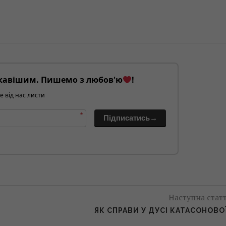
кавішим. Пишемо з любов'ю
!
е від нас листи
*
Підписатись→
Наступна стат
ЯК СПРАВИ У ДУСІ КАТАСОНОВО