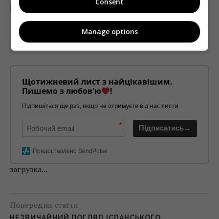
Consent
Manage options
Щотижневий лист з найцікавішим.
Пишемо з любов'ю
!
Підпишіться ще раз, якщо не отримуєте від нас листи
*
Підписатись→
Предоставлено SendPulse
загрузка...
Попередня стаття
НЕЗВИЧАЙНИЙ ПОГЛЯД ІСПАНСЬКОГО