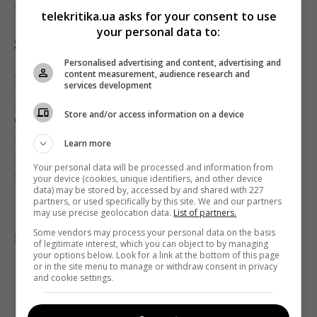
нападом на жінку-поліцейського.
telekritika.ua asks for your consent to use
your personal data to:
SurpriseToys
Personalised advertising and content, advertising and
content measurement, audience research and
На десерт я залишила для вас
канал
, присвячений
services development
розпакуванню яєць «Кіндер-сюрприз». Звучить так
Store and/or access information on a device
собі, поки не з’ясовуєш головне – кількість
переглядів роликів. Наприклад, у відео, яке я вам
Learn more
пропоную, їх більше 792 мільйонів.
Your personal data will be processed and information from
Приємного перегляду!
your device (cookies, unique identifiers, and other device
data) may be stored by, accessed by and shared with 227
partners, or used specifically by this site. We and our partners
may use precise geolocation data.
List of partners.
Some vendors may process your personal data on the basis
0
Поділитись:
Facebook
Twitter
of legitimate interest, which you can object to by managing
your options below. Look for a link at the bottom of this page
or in the site menu to manage or withdraw consent in privacy
and cookie settings.
TELEKRITIKA