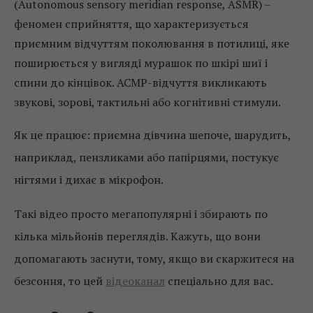
(Autonomous sensory meridian response, ASMR) –
феномен сприйняття, що характеризується
приємним відчуттям поколювання в потилиці, яке
поширюється у вигляді мурашок по шкірі шиї і
спини до кінцівок. АСМР-відчуття викликають
звукові, зорові, тактильні або когнітивні стимули.
Як це працює: приємна дівчина шепоче, шарудить,
наприклад, пензликами або папірцями, постукує
нігтями і дихає в мікрофон.
Такі відео просто мегапопулярні і збирають по
кілька мільйонів переглядів. Кажуть, що вони
допомагають заснути, тому, якщо ви скаржитеся на
безсоння, то цей
відеоканал
спеціально для вас.