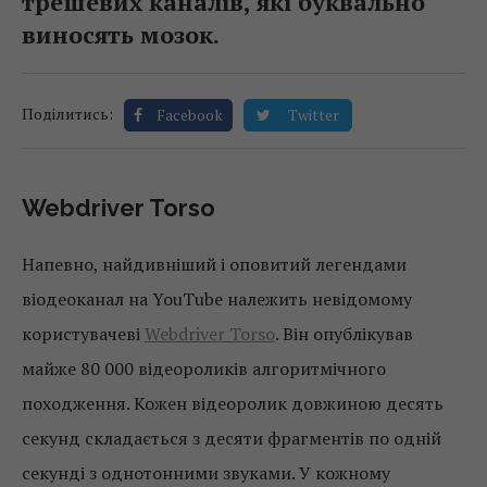
трешевих каналів, які буквально
виносять мозок.
Поділитись:
Facebook
Twitter
Webdriver Torso
Напевно, найдивніший і оповитий легендами
віодеоканал на YouTube належить невідомому
користувачеві
Webdriver Torso
. Він опублікував
майже 80 000 відеороликів алгоритмічного
походження. Кожен відеоролик довжиною десять
секунд складається з десяти фрагментів по одній
секунді з однотонними звуками. У кожному