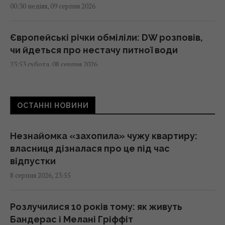
00:30 неділя, 09 серпня 2026
Європейські річки обміліли: DW розповів,
чи йдеться про нестачу питної води
23:53 субота, 08 серпня 2026
Жителів Одеси готують до захисту міста
ОСТАННІ НОВИНИ
від російського десанту
23:26 субота, 08 серпня 2026
Незнайомка «захопила» чужу квартиру:
власниця дізналася про це під час
Стародавній римлянин міг збирати кістки
відпустки
"морських чудовиськ": вчені знайшли його
8 серпня 2026, 23:55
колекцію
23:23 субота, 08 серпня 2026
Розлучилися 10 років тому: як живуть
Бандерас і Мелані Гріффіт
Росія вдарила по центру Павлограда: є