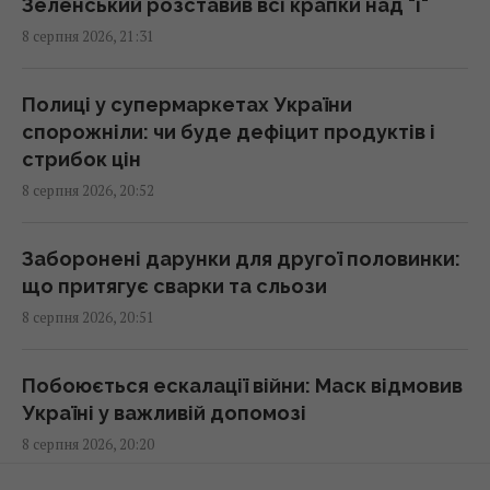
Зеленський розставив всі крапки над "і"
Відомий американський актор звернувся
8 серпня 2026, 21:31
до Путіна на тлі ударів по Україні
21:43 субота, 08 серпня 2026
Полиці у супермаркетах України
спорожніли: чи буде дефіцит продуктів і
У СРСР створили систему "судного дня",
стрибок цін
яка досі може знищити людство
8 серпня 2026, 20:52
21:18 субота, 08 серпня 2026
Заборонені дарунки для другої половинки:
"Це дуже боляче": син Байдена розповів
що притягує сварки та сльози
про стан здоров’я свого батька
8 серпня 2026, 20:51
21:15 субота, 08 серпня 2026
Побоюється ескалації війни: Маск відмовив
Путін стягнув у Москву ППО з усієї Росії, але
Україні у важливій допомозі
збитки все одно шалені, - Зеленський
8 серпня 2026, 20:20
21:04 субота, 08 серпня 2026