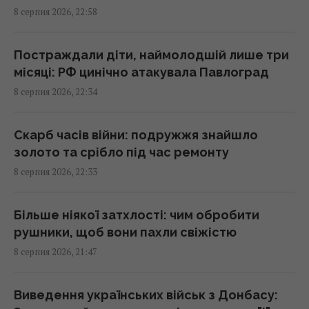
8 серпня 2026, 22:58
поранені
22:39 субота, 08 серпня 2026
Постраждали діти, наймолодшій лише три
місяці: РФ цинічно атакувала Павлоград
У Балтійському морі швидко поширюється
8 серпня 2026, 22:34
чужорідний "морський канібал"
22:25 субота, 08 серпня 2026
Скарб часів війни: подружжя знайшло
золото та срібло під час ремонту
Як визначити бездушну людину: психологи
8 серпня 2026, 22:33
8 фраз, що видають соціопата
22:19 субота, 08 серпня 2026
Більше ніякої затхлості: чим обробити
рушники, щоб вони пахли свіжістю
ЗСУ знищили комплекс РЕБ, призначений
8 серпня 2026, 21:47
для придушення Starlink, - OSINT
22:16 субота, 08 серпня 2026
Виведення українських військ з Донбасу: