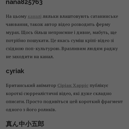
nana825763
На цьому
каналі
ляльки влаштовують сатанинське
чаювання, також автор відео розводить ферму
мурах. Щось більш неприємне і дивне, мабуть, ще
потрібно пошукати. Це якась суміш кріпі-відео зі
східною поп-культурою. Вразливим людям раджу
не заходити на канал.
cyriak
Британський аніматор
Сіріак Харріс
публікує
короткі сюрреалістичні відео, які дуже складно
описати. Просто подивіться цей короткий фрагмент
одного з його роликів.
真ん中小五郎