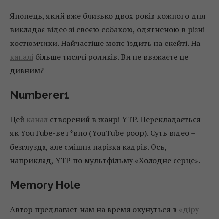
Японець, який вже близько двох років кожного дня
викладає відео зі своєю собакою, одягненою в різні
костюмчики. Найчастіше мопс їздить на скейті. На
каналі
більше тисячі роликів. Ви не вважаєте це
дивним?
Numberer1
Цей
канал
створений в жанрі YТP. Перекладається
як YouTube-ве г*вно (YouTube poop). Суть відео –
безглузда, але смішна нарізка кадрів. Ось,
наприклад, YTP по мультфільму «Холодне серце».
Memory Hole
Автор предлагает нам на время окунуться в
«діру