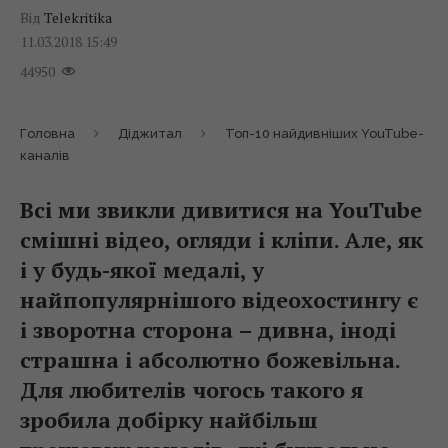
Від
Telekritika
11.03.2018 15:49
44950
Головна
Діджитал
Топ-10 найдивніших YouTube-
каналів
Всі ми звикли дивитися на YouTube
смішні відео, огляди і кліпи. Але, як
і у будь-якої медалі, у
найпопулярнішого відеохостингу є
і зворотна сторона – дивна, іноді
страшна і абсолютно божевільна.
Для любителів чогось такого я
зробила добірку найбільш