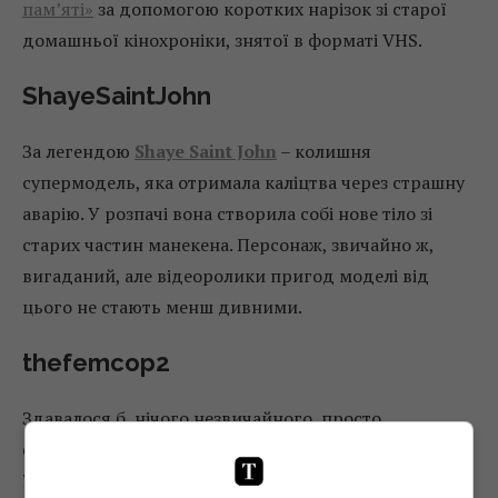
пам’яті»
за допомогою коротких нарізок зі старої
домашньої кінохроніки, знятої в форматі VHS.
ShayeSaintJohn
За легендою
Shaye Saint John
– колишня
супермодель, яка отримала каліцтва через страшну
аварію. У розпачі вона створила собі нове тіло зі
старих частин манекена. Персонаж, звичайно ж,
вигаданий, але відеоролики пригод моделі від
цього не стають менш дивними.
thefemcop2
Здавалося б, нічого незвичайного, просто
фрагменти з різних фільмів і серіалів. Але об’єднує
їх одне – кожен епізод пов’язаний із вбивством або