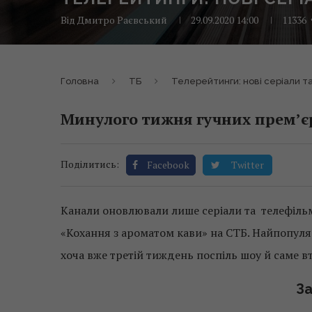
Від
Дмитро Раєвський
29.09.2020 14:00
11336
Головна
ТБ
Телерейтинги: нові серіали та
Минулого тижня гучних прем’єр
Поділитись:
Facebook
Twitter
Канали оновлювали лише серіали та телефільми 
«Кохання з ароматом кави» на СТБ. Найпопул
хоча вже третій тиждень поспіль шоу й саме в
За