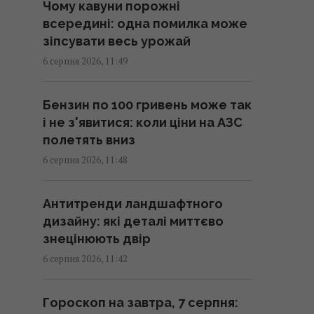
Чому кавуни порожні
4 найкращі фільми про теорії
всередині: одна помилка може
змови: вони можуть змусити вас
зіпсувати весь урожай
"прокинутися"
6 серпня 2026, 11:49
12:30 четвер, 06 серпня 2026
Бензин по 100 гривень може так
Для цих знаків Зодіаку серпень
і не з'явитися: коли ціни на АЗС
стане найгіршим місяцем року
полетять вниз
12:21 четвер, 06 серпня 2026
6 серпня 2026, 11:48
Чи можна повернути в магазин
Антитренди ландшафтного
товар, якщо загубив чек:
дизайну: які деталі миттєво
відповідь юриста
знецінюють двір
12:21 четвер, 06 серпня 2026
6 серпня 2026, 11:42
Сибіга: Б’ємося за кожну ракету
Гороскоп на завтра, 7 серпня:
до Patriot, консультації щодо