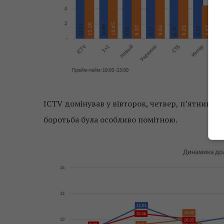
ICTV домінував у вівторок, четвер, п’ятницю і
боротьба була особливо помітною.