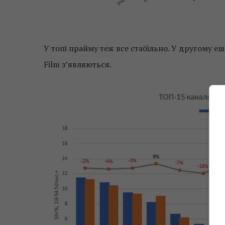
У топі прайму теж все стабільно. У другому еш
Film з’являються.