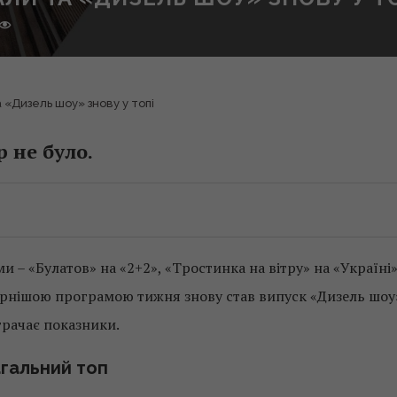
 «Дизель шоу» знову у топі
 не було.
– «Булатов» на «2+2», «Тростинка на вітру» на «Україні»
ярнішою програмою тижня знову став випуск «Дизель шоу
трачає показники.
гальний топ