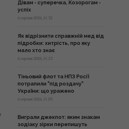
Дівам - суперечка, Козорогам -
ліцензій тривають
успіх
12:15 четвер, 06 серпня 2026
6 серпня 2026, 11:32
Klavdia Petrivna зізналася,
Як відрізнити справжній мед від
скільки грошей їй потрібно для
підробки: хитрість, про яку
комфортного життя в Києві
мало хто знає
(відео)
6 серпня 2026, 11:23
12:14 четвер, 06 серпня 2026
Тіньовий флот та НПЗ Росії
Прийом "Мунджаро" може
потрапили "під роздачу"
знизити ризик серцевих
України: що уражено
нападів, але є нюанс, -
дослідження
6 серпня 2026, 11:03
12:03 четвер, 06 серпня 2026
з
Виграли джекпот: яким знакам
зодіаку зірки перепишуть
Колумбійські наркокартелі