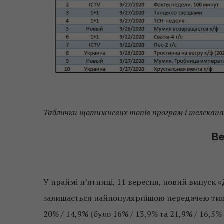
Таблички щотижневих топів програм і телекана
Ве
У праймі п’ятниці, 11 вересня, новий випуск «
залишається найпопулярнішою передачею тижня: 
20% / 14,9% (було 16% / 13,9% та 21,9% / 16,5%