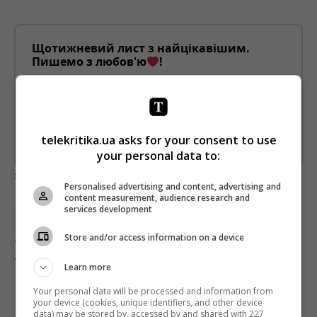
Щотижневий лист з найцікавішим.
Пишемо з любов'ю
!
Підпишіться ще раз, якщо не отримуєте від нас листи
*
Підписатись→
telekritika.ua asks for your consent to use
Предоставлено SendPulse
your personal data to:
загрузка...
Personalised advertising and content, advertising and
content measurement, audience research and
services development
Попередня стаття
Store and/or access information on a device
ТЕЛЕРЕЙТИНГИ: УСИК ПРОТИ БЕЛЬЮ,
«ПАЦАНКИ» І ПОВЕРНЕННЯ «ДИЗЕЛЬ ШОУ»
Learn more
Наступна стаття
Your personal data will be processed and information from
your device (cookies, unique identifiers, and other device
ЯК ПРОВАЙДЕРАМ ПЛАТНОГО ТВ НАВЧИТИСЯ
data) may be stored by, accessed by and shared with 227
ПРАВИЛЬНО ПАКЕТУВАТИ ТЕЛЕКАНАЛИ, –