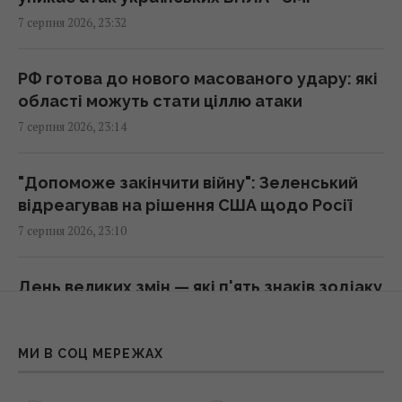
зверхню людину: психолог розкрила
7 серпня 2026, 23:32
секрет
23:07 п'ятниця, 07 серпня 2026
РФ готова до нового масованого удару: які
області можуть стати ціллю атаки
Над ремонтною базою систем Patriot у
7 серпня 2026, 23:14
Німеччині літали підозрілі дрони, -ЗМІ
22:33 п'ятниця, 07 серпня 2026
"Допоможе закінчити війну": Зеленський
відреагував на рішення США щодо Росії
У сумнозвісних Boeing-737 виявили ще одну
7 серпня 2026, 23:10
проблему
22:31 п'ятниця, 07 серпня 2026
День великих змін — які п'ять знаків зодіаку
стануть щасливчиками
Росія нарешті повертає свій ядерний
7 серпня 2026, 23:01
крейсер за $5 млрд, але є проблема
МИ В СОЦ МЕРЕЖАХ
22:12 п'ятниця, 07 серпня 2026
Період невдач трьох знаків зодіаку добігає