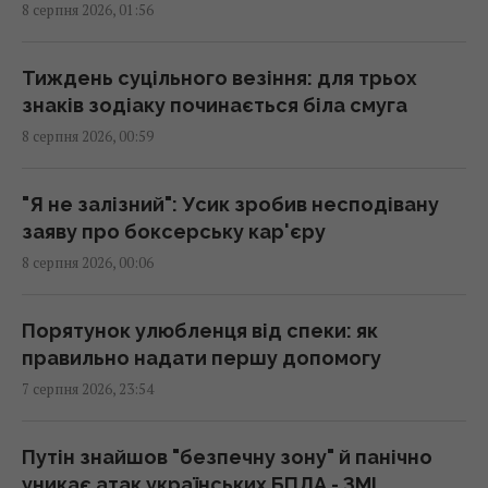
8 серпня 2026, 01:56
Зеленський відреагував на ухвалення
Сенатом США законопроєкту щодо санкцій
проти РФ
Тиждень суцільного везіння: для трьох
23:53 п'ятниця, 07 серпня 2026
знаків зодіаку починається біла смуга
8 серпня 2026, 00:59
Є два варіанти: експерт назвав країни, які
можуть допомогти Україні з ракетами до
"Я не залізний": Усик зробив несподівану
Patriot
заяву про боксерську кар'єру
23:19 п'ятниця, 07 серпня 2026
8 серпня 2026, 00:06
Колишньому очільнику МЗС Угорщини може
Порятунок улюбленця від спеки: як
загрожувати до трьох років ув'язнення, -
правильно надати першу допомогу
ЗМІ
7 серпня 2026, 23:54
23:17 п'ятниця, 07 серпня 2026
Путін знайшов "безпечну зону" й панічно
Одна фраза миттєво поставить на місце
уникає атак українських БПЛА - ЗМІ