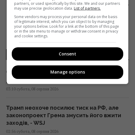
partners, or used specifically by this site. We and our partners
СЕРГІЙ БОЙКО
may use precise geolocation data.
List of partners.
Some vendors may process your personal data on the basis
of legitimate interest, which you can object to by managing
your options below. Look for a link at the bottom of this page
or in the site menu to manage or withdraw consent in privacy
and cookie settings.
Consent
НОВИНИ УКРАЇНИ І СВІТУ
Manage options
Чи справді родзинки такі корисні, як усі
думають: відповідь дієтологів
03:10 субота, 08 серпня 2026
Трамп неохоче посилює тиск на РФ, але
законопроект Грема змусить його вжити
заходів, - WSJ
02:56 субота, 08 серпня 2026