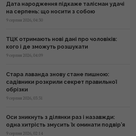
через два роки вони повернулися
Дата народження підкаже талісман удачі
02:33 неділя, 09 серпня 2026
на серпень: що носити з собою
9 серпня 2026, 04:30
Експерти розповіли, як послужить ЗСУ
свіжа партія зброї від Туреччини
ТЦК отримають нові дані про чоловіків:
02:27 неділя, 09 серпня 2026
кого і де зможуть розшукати
9 серпня 2026, 04:09
Один із найближчих соратників Асада
переховується в Москві, - The Telegraph
Стара лаванда знову стане пишною:
01:58 неділя, 09 серпня 2026
садівники розкрили секрет правильної
обрізки
9 серпня 2026, 03:31
Зухвалі удари України по Росії можуть
зіграти на руку Путіну, - The Times
01:23 неділя, 09 серпня 2026
Оси зникнуть з ділянки раз і назавжди:
одна хитрість змусить їх оминати подвір’я
9 серпня 2026, 02:14
Експерт назвав 4 безкоштовні програми,