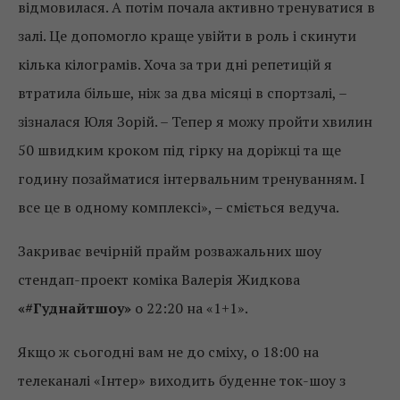
відмовилася. А потім почала активно тренуватися в
залі. Це допомогло краще увійти в роль і скинути
кілька кілограмів. Хоча за три дні репетицій я
втратила більше, ніж за два місяці в спортзалі, –
зізналася Юля Зорій. – Тепер я можу пройти хвилин
50 швидким кроком під гірку на доріжці та ще
годину позайматися інтервальним тренуванням. І
все це в одному комплексі», – сміється ведуча.
Закриває вечірній прайм розважальних шоу
стендап-проект коміка Валерія Жидкова
«#Гуднайтшоу»
о 22:20 на «1+1».
Якщо ж сьогодні вам не до сміху, о 18:00 на
телеканалі «Інтер» виходить буденне ток-шоу з