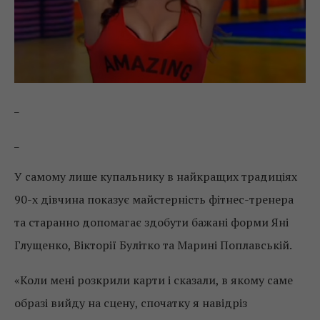
_
_
У самому лише купальнику в найкращих традиціях
90-х дівчина показує майстерність фітнес-тренера
та старанно допомагає здобути бажані форми Яні
Глущенко, Вікторії Булітко та Марині Поплавській.
«Коли мені розкрили карти і сказали, в якому саме
образі вийду на сцену, спочатку я навідріз