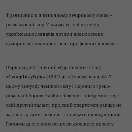
Традиційно в п’ятничному вечірньому меню –
розважальні шоу. У цьому сезоні на вибір
українських глядачів чотири нових сезони
гумористичних проектів на профільних каналах.
Першим у п’ятничний ефір виходить шоу
«СуперІнтуїція»
(19:00 на «Новому каналі»). У
цьому випуску чемпіон світу і Європи з греко-
римської боротьби Жан Беленюк продемонструє
свій другий талант, про який спортсмен раніше не
заявляв, а саме – вміння танцювати народні танці.
Гостями цього випуску розважального проекту