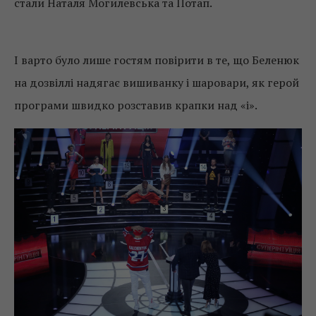
стали Наталя Могилевська та Потап.
І варто було лише гостям повірити в те, що Беленюк
на дозвіллі надягає вишиванку і шаровари, як герой
програми швидко розставив крапки над «і».