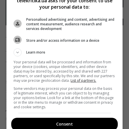
telekritika.ua asks for your consent to use
your personal data to:
Personalised advertising and content, advertising and
content measurement, audience research and
services development
_
Store and/or access information on a device
_
Learn more
Your personal data will be processed and information from
У випуску під назвою «Катруся на ім’я Руся шукає
your device (cookies, unique identifiers, and other device
data) may be stored by, accessed by and shared with 227
правду» автори скандального проекту спробують
partners, or used specifically by this site. We and our partners
may use precise geolocation data.
List of partners.
з’ясувати, чому в дитинстві від дівчини
Some vendors may process your personal data on the basis
відмовилися батьки, а незабаром через фізичні вади
of legitimate interest, which you can object to by managing
your options below. Look for a link at the bottom of this page
все життя героїні стало руйнуватися на очах.
or in the site menu to manage or withdraw consent in privacy
and cookie settings.
Дівчину рятувала лише одна мрія – знайти маму. «Чи
зустрінеться сьогодні Катруся з родичами і хто
Consent
прийде до неї в студію?» – загадково запитує анонс