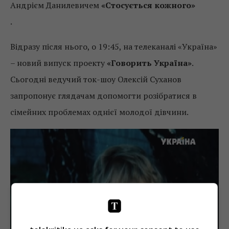
Андрієм Данилевичем
«Стосується кожного»
.
Відразу після нього, о 19:45, на телеканалі «Україна»
– новий випуск проекту
«Говорить Україна»
.
Сьогодні ведучий ток-шоу Олексій Суханов
запропонує глядачам допомогти розібратися в
сімейних проблемах однієї молодої дівчини.