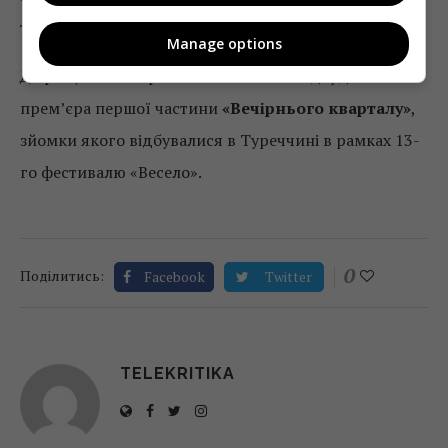
телеканалу.
Manage options
До речі, вже завтра о 21:15 на «1+1» відбудеться
прем’єра першої частини
«Вечірнього кварталу»
,
зйомки якого відбувалися в Туреччині в рамках 13-
го фестивалю «Весело».
0
Поділитись:
Facebook
Twitter
TELEKRITIKA