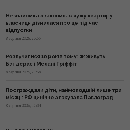
які встановлює на кожен ПК із Windows
01:15 неділя, 09 серпня 2026
Незнайомка «захопила» чужу квартиру:
власниця дізналася про це під час
відпустки
Росія може застосувати ядерну зброю
8 серпня 2026, 23:55
проти України: у МЗС Туреччини назвали
реальну умову
00:37 неділя, 09 серпня 2026
Розлучилися 10 років тому: як живуть
Бандерас і Мелані Гріффіт
8 серпня 2026, 22:58
Має невдоволений вигляд і є майстром
маскування: що відомо про дивного птаха з
Австралії
Постраждали діти, наймолодшій лише три
00:30 неділя, 09 серпня 2026
місяці: РФ цинічно атакувала Павлоград
8 серпня 2026, 22:34
Європейські річки обміліли: DW розповів,
чи йдеться про нестачу питної води
Скарб часів війни: подружжя знайшло