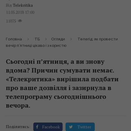
Від
Telekritika
11.05.2018 17:00
11075
Головна
ТБ
Огляди
Телегід: як провести
вечір п’ятниці цікаво і з користю
Сьогодні п’ятниця, а ви знову
вдома? Причин сумувати немає.
«Телекритика» вирішила подбати
про ваше дозвілля і зазирнула в
телепрограму сьогоднішнього
вечора.
Поділитись:
Facebook
Twitter