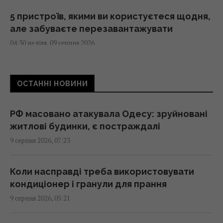
5 пристроїв, якими ви користуєтеся щодня,
але забуваєте перезавантажувати
04:30 неділя, 09 серпня 2026
На виноградниках у США встановили понад
ОСТАННІ НОВИНИ
500 будиночків для сов: результат
здивував
03:30 неділя, 09 серпня 2026
РФ масовано атакувала Одесу: зруйновані
житлові будинки, є постраждалі
9 серпня 2026, 07:23
Археологи виявили у глибокій печері
споруду, зведену 176 500 років тому: що їх
здивувало
Коли насправді треба використовувати
02:59 неділя, 09 серпня 2026
кондиціонер і гранули для прання
9 серпня 2026, 05:21
Риб випустили за сотні кілометрів від дому: