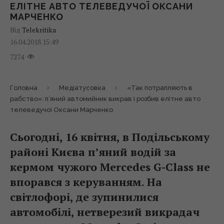
ЕЛІТНЕ АВТО ТЕЛЕВЕДУЧОЇ ОКСАНИ
МАРЧЕНКО
Від
Telekritika
16.04.2018 15:49
7274
Головна
Медіатусовка
«Так потрапляють в
рабство»: п`яний автомийник викрав і розбив елітне авто
телеведучої Оксани Марченко
Сьогодні, 16 квітня, в Подільському
районі Києва п’яний водій за
кермом чужого Mercedes G-Class не
впорався з керуванням. На
світлофорі, де зупинилися
автомобілі, нетверезий викрадач