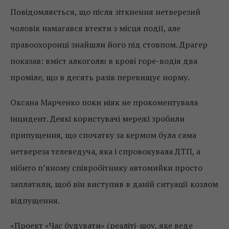
Повідомляється, що після зіткнення нетверезий
чоловік намагався втекти з місця події, але
правоохоронці знайшли його під стовпом. Драгер
показав: вміст алкоголю в крові горе-водія два
проміле, що в десять разів перевищує норму.
Оксана Марченко поки ніяк не прокоментувала
інцидент. Деякі користувачі мережі зробили
припущення, що спочатку за кермом була сама
нетвереза телеведуча, яка і спровокувала ДТП, а
нібито п’яному співробітнику автомийки просто
заплатили, щоб він виступив в даній ситуації козлом
відпущення.
«Проект «Час будувати» (реаліті-шоу, яке веде