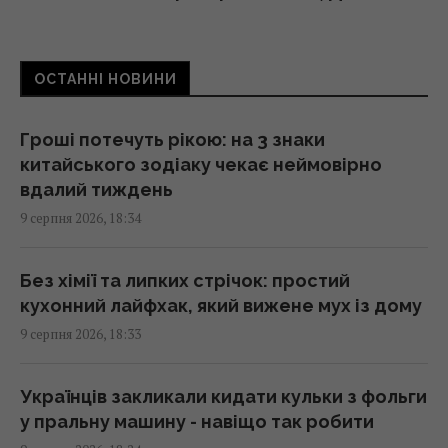
цілі
18:00 неділя, 09 серпня 2026
ОСТАННІ НОВИНИ
У єгипетських гробницях знаходили мед
віком у тисячі років: чому він не псується
Гроші потечуть рікою: на 3 знаки
17:34 неділя, 09 серпня 2026
китайського зодіаку чекає неймовірно
вдалий тиждень
9 серпня 2026, 18:34
Україна з прохача допомоги
перетворилася на зразкового союзника
США, - The Atlantic
Без хімії та липких стрічок: простий
17:31 неділя, 09 серпня 2026
кухонний лайфхак, який вижене мух із дому
9 серпня 2026, 18:33
Чи справді салат корисніший за
бутерброд: експерти дали несподівану
Українців закликали кидати кульки з фольги
відповідь
у пральну машину - навіщо так робити
17:29 неділя, 09 серпня 2026