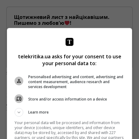
Щотижневий лист з найцікавішим.
Пишемо з любов'ю
!
Підпишіться ще раз, якщо не отримуєте від нас листи
*
Підписатись→
telekritika.ua asks for your consent to use
Предоставлено SendPulse
your personal data to:
загрузка...
Personalised advertising and content, advertising and
content measurement, audience research and
services development
Попередня стаття
Store and/or access information on a device
ДО ПОВНОГО БЛОКУВАННЯ TELEGRAM
ЗАЛИШИЛИСЯ ЛІЧЕНІ ГОДИНИ
Learn more
Наступна стаття
Your personal data will be processed and information from
your device (cookies, unique identifiers, and other device
«ЗВАЖЕНІ ТА ЩАСЛИВІ»: ВІРАСТЮК БУДЕ Й
data) may be stored by, accessed by and shared with 227
САМ ХУДНУТИ, І ТРЕНУВАТИ ІНШИХ УЧАСНИКІВ
partners, or used specifically by this site. We and our partners