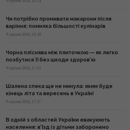
9 серпня 2026, 18:24
У 1946 році люди послали сигнал на Місяць:
Чи потрібно промивати макарони після
відповідь прийшла через 2,5 секунди
варіння: помилка більшості кулінарів
17:28 неділя, 09 серпня 2026
9 серпня 2026, 18:20
10 серпня: церковне свято сьогодні, чому
Чорна пліснява між плиточкою — як легко
цього дня треба погладити чорного кота
позбутися її без шкоди здоров'ю
17:10 неділя, 09 серпня 2026
9 серпня 2026, 17:52
У РФ кажуть про пуски Х-101 із носіїв КАБів
Шалена спека ще не минула: яким буде
Су-34: аналітики оцінили, чи це можливо
кінець літа та вересень в Україні
17:01 неділя, 09 серпня 2026
9 серпня 2026, 17:37
Гороскоп на 10 серпня: Левам – діяти
В одній з областей України евакуюють
сміливіше, Тельцям – вибачення
населення: в’їзд із дітьми заборонено