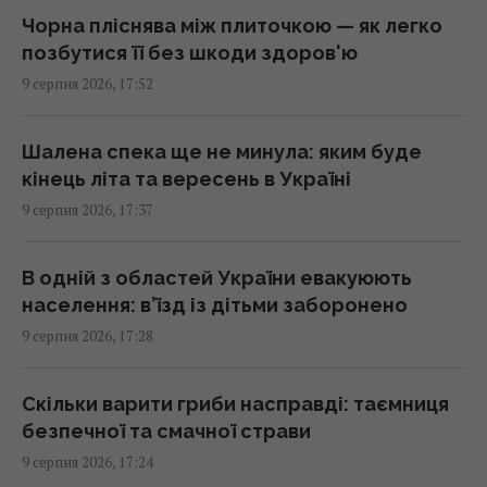
Су-34: аналітики оцінили, чи це можливо
Чорна пліснява між плиточкою — як легко
17:01 неділя, 09 серпня 2026
позбутися її без шкоди здоров'ю
9 серпня 2026, 17:52
Гороскоп на 10 серпня: Левам – діяти
сміливіше, Тельцям – вибачення
Шалена спека ще не минула: яким буде
17:00 неділя, 09 серпня 2026
кінець літа та вересень в Україні
9 серпня 2026, 17:37
Ескалація повітряної війни призвела до
росту жертв серед мирного населення
В одній з областей України евакуюють
України, – CNN
населення: в’їзд із дітьми заборонено
16:56 неділя, 09 серпня 2026
9 серпня 2026, 17:28
Метеозалежність – це не міф: лікарка
Скільки варити гриби насправді: таємниця
розповіла про вплив погоди на здоров’я
безпечної та смачної страви
людей
9 серпня 2026, 17:24
16:56 неділя, 09 серпня 2026