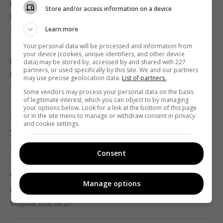
17:31 неділя, 09 серпня 2026
китайського зодіаку чекає неймовірно
Store and/or access information on a device
вдалий тиждень
Learn more
9 серпня 2026, 18:34
Чи справді салат корисніший за
бутерброд: експерти дали несподівану
Your personal data will be processed and information from
your device (cookies, unique identifiers, and other device
відповідь
Без хімії та липких стрічок: простий
data) may be stored by, accessed by and shared with 227
partners, or used specifically by this site. We and our partners
17:29 неділя, 09 серпня 2026
кухонний лайфхак, який вижене мух із дому
may use precise geolocation data.
List of partners.
9 серпня 2026, 18:33
Some vendors may process your personal data on the basis
of legitimate interest, which you can object to by managing
У 1946 році люди послали сигнал на Місяць:
your options below. Look for a link at the bottom of this page
відповідь прийшла через 2,5 секунди
or in the site menu to manage or withdraw consent in privacy
Українців закликали кидати кульки з фольги
and cookie settings.
17:28 неділя, 09 серпня 2026
у пральну машину - навіщо так робити
9 серпня 2026, 18:24
Consent
10 серпня: церковне свято сьогодні, чому
цього дня треба погладити чорного кота
Чи потрібно промивати макарони після
Manage options
17:10 неділя, 09 серпня 2026
варіння: помилка більшості кулінарів
9 серпня 2026, 18:20
У РФ кажуть про пуски Х-101 із носіїв КАБів