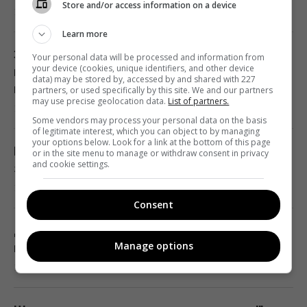
Store and/or access information on a device
10 серпня 2026, 16:45
Суд дозволив Єрмаку їздити по різним
областям України, - САП
Learn more
16:05 понеділок, 10 серпня 2026
Звичайна шторка для душу більше не
Your personal data will be processed and information from
your device (cookies, unique identifiers, and other device
потрібна: знайдено ідеальну заміну для
data) may be stored by, accessed by and shared with 227
ванної
partners, or used specifically by this site. We and our partners
У якому віці дитину можна залишати вдома
may use precise geolocation data.
List of partners.
10 серпня 2026, 16:33
саму: поради психологів
Some vendors may process your personal data on the basis
of legitimate interest, which you can object to by managing
15:56 понеділок, 10 серпня 2026
your options below. Look for a link at the bottom of this page
Мобілізація та бронювання восени може
or in the site menu to manage or withdraw consent in privacy
and cookie settings.
змінитися: юрист назвав умови
Один старий якір затримав будівництво
10 серпня 2026, 16:31
тунелю під затокою на 241 день
Consent
15:51 понеділок, 10 серпня 2026
Долар дорожчає, євро зробив ривок:
Manage options
новий курс валют на 11 серпня
На японському острові створили рай для
10 серпня 2026, 15:57
кроликів, але згодом з’явилися несподівані
гості