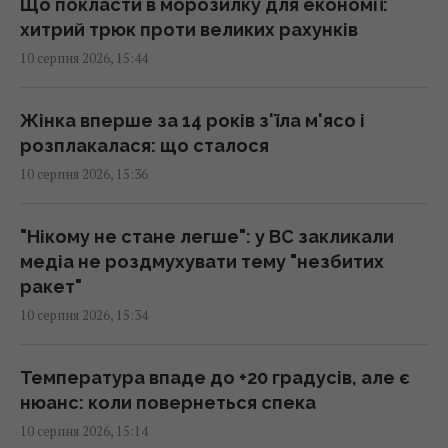
15:40 понеділок, 10 серпня 2026
Що покласти в морозилку для економії:
хитрий трюк проти великих рахунків
10 серпня 2026, 15:44
Простій Червоноградської ЦЗФ залишає
шахти без грошей на щоденну роботу, -
депутат
Жінка вперше за 14 років з'їла м'ясо і
15:33 понеділок, 10 серпня 2026
розплакалася: що сталося
10 серпня 2026, 15:36
Росія хоче зупинити сухопутний
агроекспорт з України слідом за морським,
"Нікому не стане легше": у ВС закликали
– ISW
медіа не роздмухувати тему "незбитих
15:32 понеділок, 10 серпня 2026
ракет"
10 серпня 2026, 15:34
ШІ вирішуватиме, чим збивати дрони й
ракети: як працюватиме "Купол
Температура впаде до +20 градусів, але є
Мікеланджело", - експерт
нюанс: коли повернеться спека
15:32 понеділок, 10 серпня 2026
10 серпня 2026, 15:14